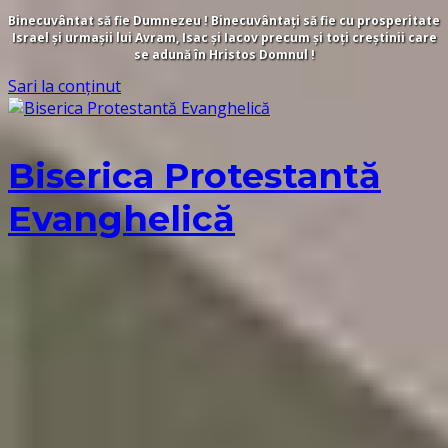
Binecuvântat să fie Dumnezeu ! Binecuvântați să fie cu prosperitate
Israel și urmașii lui Avram, Isac și Iacov precum și toți creștinii care
se adună în Hristos Domnul !
Sari la conținut
Biserica Protestantă
Evanghelică