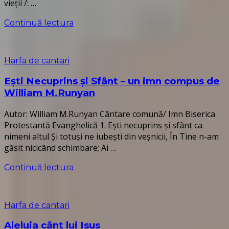
vieții /: …
Continuă lectura
Harfa de cantari
Ești Necuprins și Sfânt – un imn compus de
William M.Runyan
Autor: William M.Runyan Cântare comună/ Imn Biserica
Protestantă Evanghelică 1. Eşti necuprins şi sfânt ca
nimeni altul Şi totuşi ne iubeşti din veşnicii, În Tine n-am
găsit nicicând schimbare; Ai …
Continuă lectura
Harfa de cantari
Aleluia cânt lui Isus