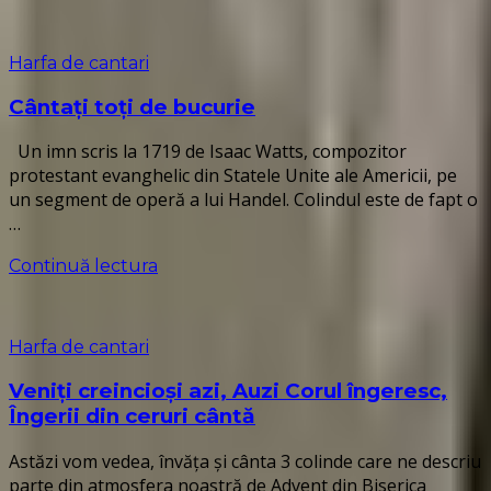
Harfa de cantari
Cântați toți de bucurie
Un imn scris la 1719 de Isaac Watts, compozitor
protestant evanghelic din Statele Unite ale Americii, pe
un segment de operă a lui Handel. Colindul este de fapt o
…
Continuă lectura
Harfa de cantari
Veniți creincioși azi, Auzi Corul îngeresc,
Îngerii din ceruri cântă
Astăzi vom vedea, învăța și cânta 3 colinde care ne descriu
parte din atmosfera noastră de Advent din Biserica