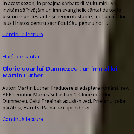
În acest sezon, în preajma sărbătorii Mulțumirii, vă
invităm să învățăm un imn evanghelic cântat de toate
bisericile protestante și neoprotestante, mulțumind lui
Isus Hristos pentru sacrificiul Său pentru noi. …
Continuă lectura
Harfa de cantari
Glorie doar lui Dumnezeu ! un imn al lui
Martin Luther
Autor: Martin Luther Traducere și adaptare română: rev.
BPE Leontiuc Marius Sebastian 1. Glorie doar lui
Dumnezeu, Celui Preaînalt adusă-n veci. Prietenul celor
păcătoși; Harul și Pacea ne cuprind. Cei …
Continuă lectura