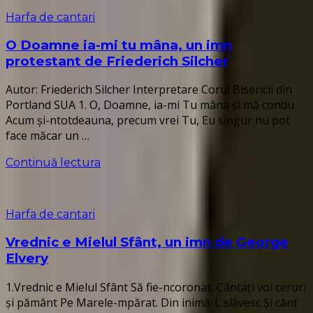
Harfa de cantari
O Doamne ia-mi tu mâna, un imn
protestant de Friederich Silcher
Autor: Friederich Silcher Interpretare Corul Bisericii din
Portland SUA 1. O, Doamne, ia-mi Tu mâna şi mă condu
Acum şi-ntotdeauna, precum vrei Tu, Eu singur nu pot
face măcar un …
Continuă lectura
Harfa de cantari
Vrednic e Mielul Sfânt, un imn de George
Elvery
1.Vrednic e Mielul Sfânt Să fie-ncoronat, Cântaţi voi ceruri
şi pământ Pe Marele-­mpărat. Din inimă-L slăvesc Şi cânt