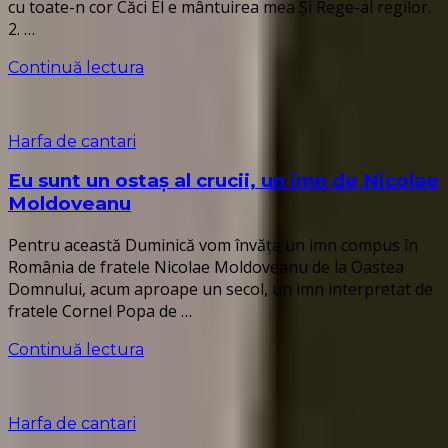
cu toate-­n cor Căci El e mântuirea mea Şi Rege-­al regilor.
2. …
Continuă lectura
Harfa de cantari
Eu sunt un ostaș al crucii, un imn de Nicolae
Moldoveanu
Pentru această Duminică vom învăța un imn compus în
România de fratele Nicolae Moldoveanu de la Oastea
Domnului, acum aproape un secol, un imn interpretat de
fratele Cornel Popa de …
Continuă lectura
Harfa de cantari