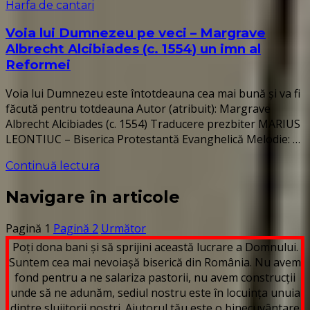
Harfa de cantari
Voia lui Dumnezeu pe veci – Margrave
Albrecht Alcibiades (c. 1554) un imn al
Reformei
Voia lui Dumnezeu este întotdeauna cea mai bună și va fi
făcută pentru totdeauna Autor (atribuit): Margrave
Albrecht Alcibiades (c. 1554) Traducere prezbiter MARIUS
LEONTIUC – Biserica Protestantă Evanghelică Melodie: …
Continuă lectura
Navigare în articole
Pagină
1
Pagină
2
Următor
Poți dona bani și să sprijini această lucrare a Domnului.
Suntem cea mai nevoiașă biserică din România. Nu avem
fond pentru a ne salariza pastorii, nu avem construcții
unde să ne adunăm, sediul nostru este în locuința unuia
dintre slujitorii noștri. Ajutorul tău este o binecuvântare