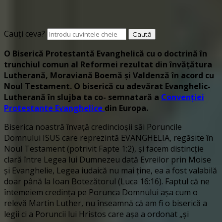
Cauți ceva?
O Biserică Protestantă Evanghelică cu o doctrină în
trunchiul comun al Reformei rezultat din învățătura
Lutherană, Moraviană Boemă și Valdenză în acord cu
Noul Testament. O biserică cu adevărat Evanghelic-
Lutherană în slujba ta co- semnatară a
Convenției
Protestante Evanghelice
din Europa.
Biserica noastră învață credincioșii săi Poruncile
Domnului ISUS care reprezintă EVANGHELIA, regăsite în
Noul Testament (potrivit Fapte 1:2), și facem distincție
clară între Legea lui Dumnezeu dată Evreilor prin Moise
și Evanghelie, Legea iudaică nu mai ține, ea a fost valabilă
doar până la Ioan Botezătorul (Luca 16:16). Faptul că ne
întemeiem credința pe Porunca Domnului așa cum o
relevă Martin Luther, nu înseamnă că am fi o biserică a
legii ci a Poruncii lui Hristos care așa a ordonat „și