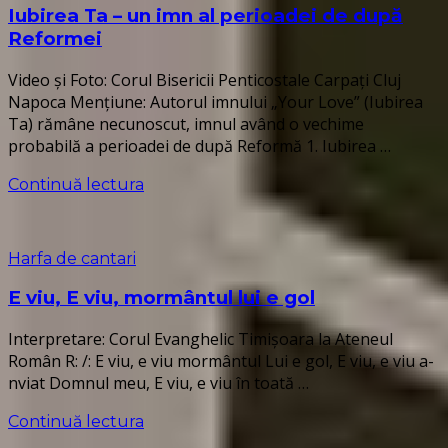
Iubirea Ta – un imn al perioadei de după
Reformei
Video și Foto: Corul Bisericii Penticostale Carpați Cluj
Napoca Mențiune: Autorul imnului „Your Love” (Iubirea
Ta) rămâne necunoscut, imnul având o vechime
probabilă a perioadei de după Reformă 1. Iubirea …
Continuă lectura
Harfa de cantari
E viu, E viu, mormântul lui e gol
Interpretare: Corul Evanghelic Timișoara la Ateneul
Român R: /: E viu, e viu mormântul Lui e gol, E viu, e viu a-
nviat Domnul meu, E viu, e viu în toată …
Continuă lectura