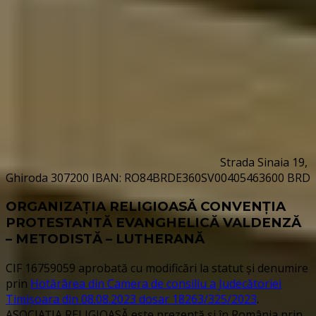
Strada Sinaia 19,
Ghiroda 307200 IBAN: RO84BRDE360SV00405463600 BRD
ORGANIZAȚIA RELIGIOASĂ CONVENŢIA
PROTESTANTĂ EVANGHELICĂ VALDENZĂ
– METODISTĂ – LUTHERANĂ
CIF 16759059 aprobată cu modificări la statut și denumire
prin
Hotărârea din Camera de consiliu a Judecătoriei
Timișoara din 08.08.2023 dosar 18263/325/2023
.
ASOCIAȚIA RELIGIOASĂ este prezentă și în România prin