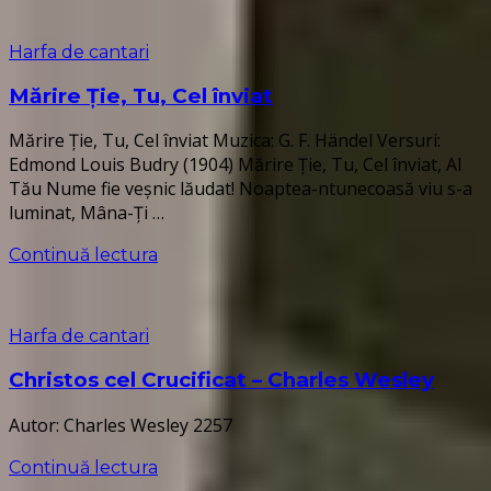
Harfa de cantari
Mărire Ție, Tu, Cel înviat
Mărire Ție, Tu, Cel înviat Muzica: G. F. Händel Versuri:
Edmond Louis Budry (1904) Mărire Ție, Tu, Cel înviat, Al
Tău Nume fie veșnic lăudat! Noaptea-ntunecoasă viu s-a
luminat, Mâna-Ți …
Continuă lectura
Harfa de cantari
Christos cel Crucificat – Charles Wesley
Autor: Charles Wesley 2257
Continuă lectura