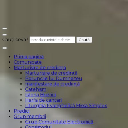
Cauți ceva?
Prima pagină
Comunicate
Marturisire de credință
Marturisire de credință
Poruncile lui Dumnezeu
manifestare de credință
Catehism
Istoria Bisericii
Harfa de cantari
Liturghia Evanghelică Missa Simplex
Predici
Grup membrii
Grup Comunitate Electronică
Consistoriul