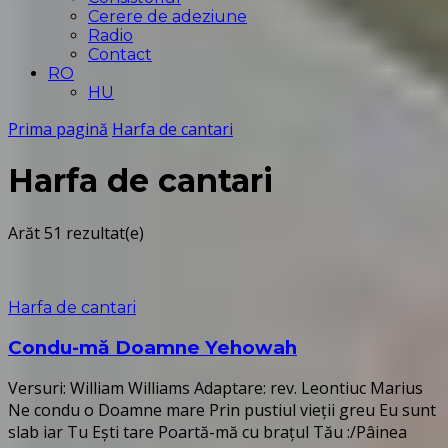
Cerere de adeziune
Radio
Contact
RO
HU
Prima pagină
Harfa de cantari
Harfa de cantari
Arăt
51 rezultat(e)
Harfa de cantari
Condu-mă Doamne Yehowah
Versuri: William Williams Adaptare: rev. Leontiuc Marius
Ne condu o Doamne mare Prin pustiul vieții greu Eu sunt
slab iar Tu Ești tare Poartă-mă cu brațul Tău :/Pâinea