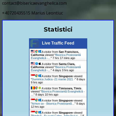
contact@bisericaevanghelica.com
+40720435515 Marius Leontiuc
Statistici
Live Traffic Feed
A visitor from
San Francisco,
California
viewed "
Biserica Protestantă
Evanghelică -…
"
7 hrs 17 mins ago
A visitor from
Santa Clara,
California
viewed "
Biserica Protestantă
Evanghelică -…
"
4 days 3 hrs ago
A visitor from
Singapore
viewed
"
Duminica Judica -21 martie 2021 -
"
8 days
9 hrs ago
A visitor from
Timisoara, Timis
viewed "
Biserica Protestantă Evanghelică -
…
"
8 days 10 hrs ago
A visitor from
Singapore
viewed
"
Arhive se - Biserica Protestantă…
"
8 days
12 hrs ago
A visitor from
Singapore
viewed
"
Predică: „Eu sunt Calea , Adevărul şi…
"
8