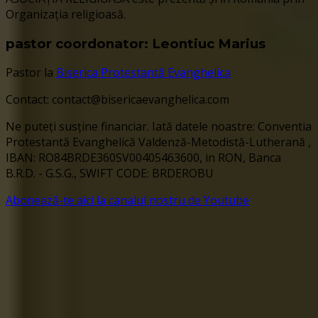
Organizația religioasă.
pastor coordonator: Leontiuc Marius
Pastor la
Biserica Protestantă Evanghelica
Contact: contact@bisericaevanghelica.com
Ne puteți susține financiar. Iată datele noastre: Conventia
Protestantă Evanghelică Valdenză-Metodistă-Lutherană ,
IBAN: RO84BRDE360SV00405463600, in RON, Banca
B.R.D. - G.S.G., SWIFT CODE: BRDEROBU
Abonează-te aici la canalul nostru de Youtube