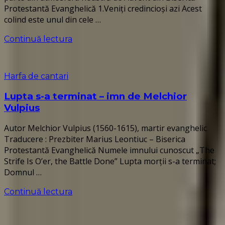
Protestantă Evanghelică 1.Veniți credincioși azi Acest
colind este unul din cele …
Continuă lectura
Harfa de cantari
Lupta s-a terminat – imn de Melchior
Vulpius
Autor Melchior Vulpius (1560-1615), martir evanghelic
Traducere : Prezbiter Marius Leontiuc – Biserica
Protestantă Evanghelică Numele imnului cunoscut „The
Strife Is O’er, the Battle Done” Lupta morții s-a terminat;
Domnul …
Continuă lectura