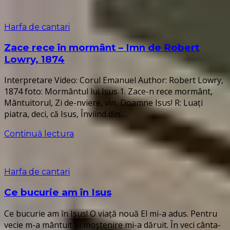
Harfa de cantari
Zace rece în mormânt – Imn de Robert
Lowry, 1874
Interpretare Video: Corul Emanuel Author: Robert Lowry,
1874 foto: Mormântul lui Isus 1. Zace-n rece mormânt,
Mântuitorul, Zi de-nviere, vin, Doamne Isus! R: Luaţi
piatra, deci, că Isus, Înviind din …
Continuă lectura
Harfa de cantari
Ce bucurie am în Isus
Ce bucurie am în Isus! O viață nouă El mi-a adus. Pentru
vecie m-a mântuit Și moștenire mi-a dăruit. În veci cânta-