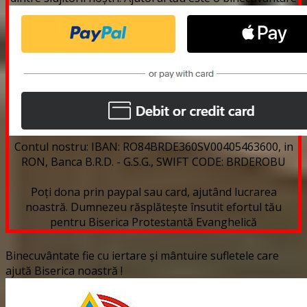
Contul nostru: IBAN: RO84BRDE360SV00405463600, in
RON, Banca B.R.D. - G.S.G., SWIFT CODE: BRDEROBU
Poți dona prin paypal sau card, ajutând lucrarea
noastră. Dumnezeu răsplătește însutit efortul tău
pentru Biserica Protestantă Evanghelică
Binecuvântate fie cu iertare și mântuire sufletele care
ajută Biserica noastră !