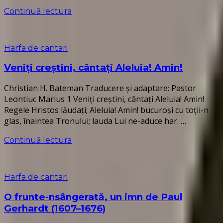
Continuă lectura
Harfa de cantari
Veniți creștini, cântați Aleluia! Amin!
Christian H. Bateman Traducere și adaptare: Pastor
Leontiuc Marius 1 Veniți creștini, cântați Aleluia! Amin!
Regele Hristos lăudați; Aleluia! Amin! bucuroși cu toții-n
glas, înaintea Tronului; lauda Lui ne-aduce har. …
Continuă lectura
Harfa de cantari
O frunte-nsângerată, un imn de Paul
Gerhardt (1607–1676)