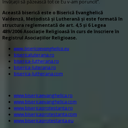
învățații să păzească tot ce Eu v-am poruncit”.
Această biserică este o Biserică Evanghelică
Valdenză, Metodistă și Lutherană și este formată în
structura reglementată de art. 4,5 și 6 Legea
489/2006
Asociație Religioasă în curs de înscriere în
Registrul Asociațiilor Religioase.
www.bisericaevanghelica.eu
bisericaluterana.ro
biserica-lutherana.ro
biserica-luterana.ro
biserica-lutherana.com
www.bisericaevanghelica.ro
www.bisericaevanghelica.com
www.bisericaprotestanta.ro
www.bisericaprotestanta.com
www.bisericaprotestanta.eu