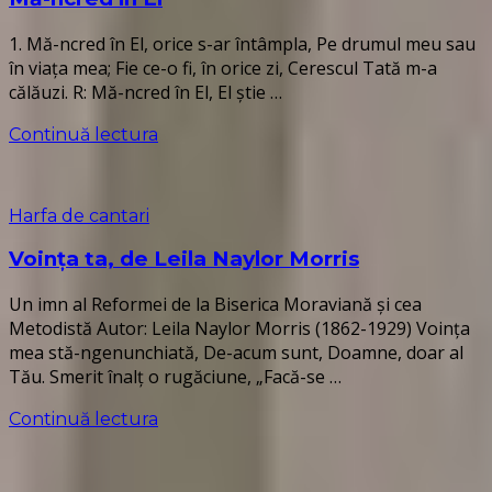
1. Mă-ncred în El, orice s-ar întâmpla, Pe drumul meu sau
în viaţa mea; Fie ce-o fi, în orice zi, Cerescul Tată m-a
călăuzi. R: Mă-ncred în El, El ştie …
Continuă lectura
Harfa de cantari
Voința ta, de Leila Naylor Morris
Un imn al Reformei de la Biserica Moraviană și cea
Metodistă Autor: Leila Naylor Morris (1862-1929) Voinţa
mea stă-ngenunchiată, De-acum sunt, Doamne, doar al
Tău. Smerit înalţ o rugăciune, „Facă-se …
Continuă lectura