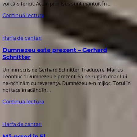
voi că-s fericit: Acum prin Isus sunt mântuit În …
Continuă lectura
Harfa de cantari
Dumnezeu este prezent – Gerhard
Schnitter
Un imn scris de Gerhard Schnitter Traducere: Marius
Leontiuc 1.Dumnezeu e prezent. Să ne rugăm doar Lui
ne-nchinăm cu reverență. Dumnezeu e-n mijloc. Totul în
noi tace în adânc în …
Continuă lectura
Harfa de cantari
Mă-ncred în El