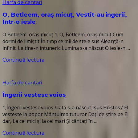
Harfa de cantari
O, Betleem, oraş micuţ, Vestit-au îngerii,
Într-o iesle
O Betleem, oraș micuț 1. O, Betleem, oraş micuţ Cum
dormi de limiştit În timp ce mii de stele sus Aleargă-n
infinit. La tine-n întuneric Lumina s-a născut O iesle-n …
Continuă lectura
Harfa de cantari
Îngerii vestesc voios
1,Îngerii vestesc voios /:Iată s-a născut Isus Hristos:/ El
vestește la popor Mântuirea tuturor Dați de știre pe El
dar, La cei mici și la cei mari Și cântați în …
Continuă lectura