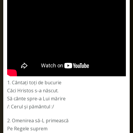
1. Cântaţi toţi de bucurie
Căci Hristos s-a născut.
Să cânte spre-a Lui mărire
/: Cerul şi pământul :/
2. Omenirea să-L primească
Pe Regele suprem