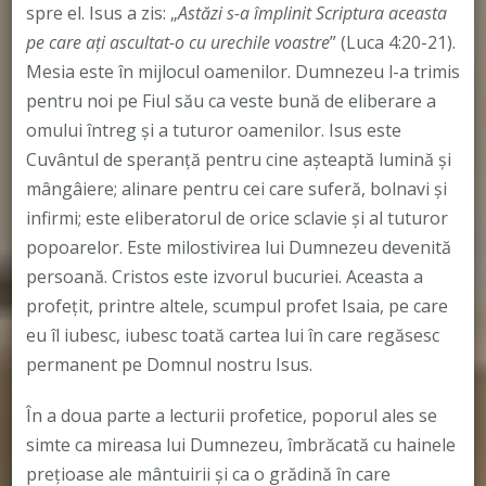
spre el. Isus a zis: „
Astăzi s-a împlinit Scriptura aceasta
pe care aţi ascultat-o cu urechile voastre
” (Luca 4:20-21).
Mesia este în mijlocul oamenilor. Dumnezeu l-a trimis
pentru noi pe Fiul său ca veste bună de eliberare a
omului întreg şi a tuturor oamenilor. Isus este
Cuvântul de speranţă pentru cine aşteaptă lumină şi
mângâiere; alinare pentru cei care suferă, bolnavi şi
infirmi; este eliberatorul de orice sclavie şi al tuturor
popoarelor. Este milostivirea lui Dumnezeu devenită
persoană. Cristos este izvorul bucuriei. Aceasta a
profețit, printre altele, scumpul profet Isaia, pe care
eu îl iubesc, iubesc toată cartea lui în care regăsesc
permanent pe Domnul nostru Isus.
În a doua parte a lecturii profetice, poporul ales se
simte ca mireasa lui Dumnezeu, îmbrăcată cu hainele
preţioase ale mântuirii şi ca o grădină în care