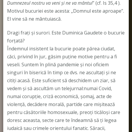
Dumnezeul nostru va veni şi ne va mântui
” (cf. Is 35,4 ).
Motivul bucuriei este acesta: „Domnul este aproape”.
El vine să ne mântuiască.
Dragi frați și surori. Este Duminica Gaudete o bucurie
forţată?
Îndemnul insistent la bucurie poate părea ciudat,
căci, privind în jur, găsim puţine motive pentru a fi
veseli. Suntem în plină pandemie și noi oficiem
singuri în biserică în timp ce dvs. ne ascultați și ne
citiți acasă. Este suficient să deschidem un ziar, să
vedem şi să ascultăm un telejurnal:numai Covid,
numai corupţie, criză economică, şomaj, acte de
violenţă, decădere morală, partide care mișitează
pentru căsătoriile homosexuale, preoți ticăloși care
doresc aceasta, secte care te îndeamnă să ți legea
iudaică sau crimele orientului fanatic. Săracii,