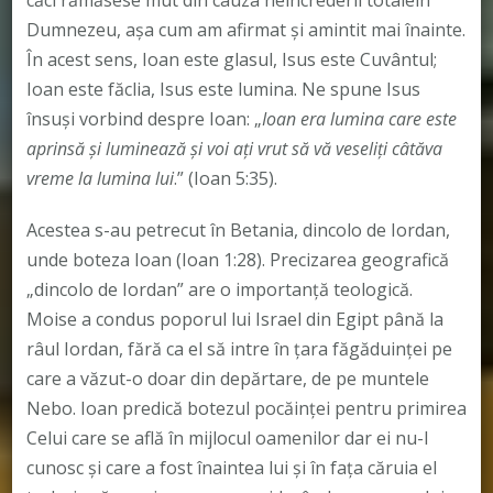
căci rămăsese mut din cauza neîncrederii totaleîn
Dumnezeu, așa cum am afirmat și amintit mai înainte.
În acest sens, Ioan este glasul, Isus este Cuvântul;
Ioan este făclia, Isus este lumina. Ne spune Isus
însuşi vorbind despre Ioan: „
Ioan era lumina care este
aprinsă şi luminează şi voi aţi vrut să vă veseliţi câtăva
vreme la lumina lui
.” (Ioan 5:35).
Acestea s-au petrecut în Betania, dincolo de Iordan,
unde boteza Ioan (Ioan 1:28). Precizarea geografică
„dincolo de Iordan” are o importanţă teologică.
Moise a condus poporul lui Israel din Egipt până la
râul Iordan, fără ca el să intre în ţara făgăduinţei pe
care a văzut-o doar din depărtare, de pe muntele
Nebo. Ioan predică botezul pocăinţei pentru primirea
Celui care se află în mijlocul oamenilor dar ei nu-l
cunosc şi care a fost înaintea lui şi în faţa căruia el