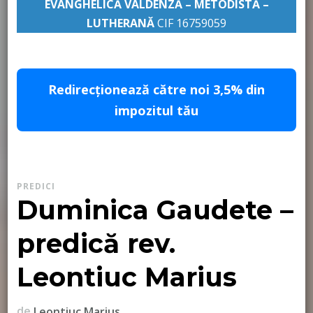
EVANGHELICĂ VALDENZĂ – METODISTĂ –
LUTHERANĂ
CIF 16759059
pastor Leontiuc Marius
Redirecționează către noi 3,5% din
impozitul tău
PREDICI
Duminica Gaudete –
predică rev.
Leontiuc Marius
de
Leontiuc Marius