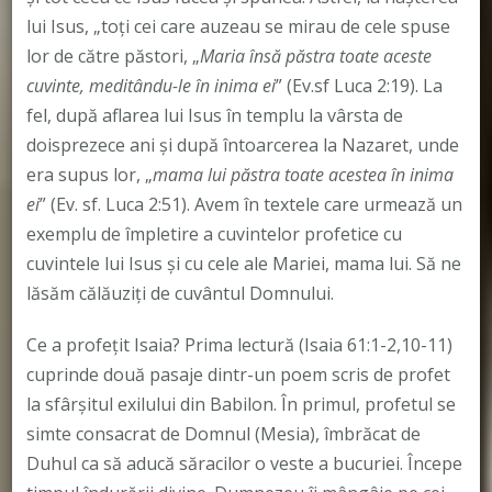
lui Isus, „toţi cei care auzeau se mirau de cele spuse
lor de către păstori, „
Maria însă păstra toate aceste
cuvinte, meditându-le în inima ei
” (Ev.sf Luca 2:19). La
fel, după aflarea lui Isus în templu la vârsta de
doisprezece ani şi după întoarcerea la Nazaret, unde
era supus lor, „
mama lui păstra toate acestea în inima
ei
” (Ev. sf. Luca 2:51). Avem în textele care urmează un
exemplu de împletire a cuvintelor profetice cu
cuvintele lui Isus şi cu cele ale Mariei, mama lui. Să ne
lăsăm călăuziţi de cuvântul Domnului.
Ce a profețit Isaia? Prima lectură (Isaia 61:1-2,10-11)
cuprinde două pasaje dintr-un poem scris de profet
la sfârşitul exilului din Babilon. În primul, profetul se
simte consacrat de Domnul (Mesia), îmbrăcat de
Duhul ca să aducă săracilor o veste a bucuriei. Începe