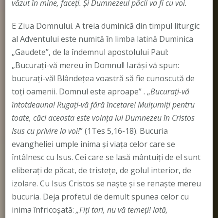
văzut în mine, faceţi. Şi Dumnezeul păcii va fi cu voi.
E Ziua Domnului. A treia duminică din timpul liturgic
al Adventului este numită în limba latină Duminica
„Gaudete”, de la îndemnul apostolului Paul:
„Bucuraţi-vă mereu în Domnul! Iarăşi vă spun:
bucuraţi-vă! Blândețea voastră să fie cunoscută de
toți oamenii. Domnul este aproape” . „
Bucuraţi-vă
întotdeauna! Rugaţi-vă fără încetare! Mulţumiţi pentru
toate, căci aceasta este voinţa lui Dumnezeu în Cristos
Isus cu privire la voi!
” (1Tes 5,16-18). Bucuria
evangheliei umple inima şi viaţa celor care se
întâlnesc cu Isus. Cei care se lasă mântuiţi de el sunt
eliberaţi de păcat, de tristeţe, de golul interior, de
izolare. Cu Isus Cristos se naşte şi se renaşte mereu
bucuria. Deja profetul de demult spunea celor cu
inima înfricoşată:
„Fiţi tari, nu vă temeţi! Iată,