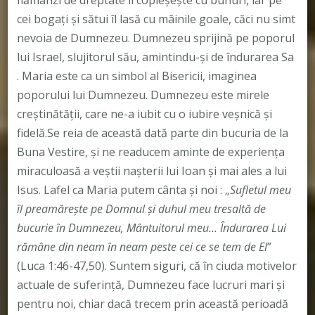
flămânzi de dreptate îi copleşeşte cu bunuri, iar pe
cei bogaţi şi sătui îl lasă cu mâinile goale, căci nu simt
nevoia de Dumnezeu. Dumnezeu sprijină pe poporul
lui Israel, slujitorul său, amintindu-şi de îndurarea Sa
. Maria este ca un simbol al Bisericii, imaginea
poporului lui Dumnezeu. Dumnezeu este mirele
creștinătății, care ne-a iubit cu o iubire veşnică şi
fidelă.Se reia de această dată parte din bucuria de la
Buna Vestire, și ne readucem aminte de experiența
miraculoasă a veștii nașterii lui Ioan și mai ales a lui
Isus. Lafel ca Maria putem cânta şi noi : „
Sufletul meu
îl preamăreşte pe Domnul şi duhul meu tresaltă de
bucurie în Dumnezeu, Mântuitorul meu… Îndurarea Lui
rămâne din neam în neam peste cei ce se tem de El
”
(Luca 1:46-47,50). Suntem siguri, că în ciuda motivelor
actuale de suferinţă, Dumnezeu face lucruri mari şi
pentru noi, chiar dacă trecem prin această perioadă