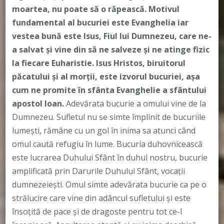
moartea, nu poate să o răpească. Motivul
fundamental al bucuriei este Evanghelia iar
vestea bună este Isus, Fiul lui Dumnezeu, care ne-
a salvat şi vine din să ne salveze și ne atinge fizic
la fiecare Euharistie. Isus Hristos, biruitorul
păcatului şi al morţii, este izvorul bucuriei, așa
cum ne promite în sfânta Evanghelie a sfântului
apostol Ioan.
Adevărata bucurie a omului vine de la
Dumnezeu. Sufletul nu se simte împlinit de bucuriile
lumeşti, rămâne cu un gol în inima sa atunci când
omul caută refugiu în lume. Bucuria duhovnicească
este lucrarea Duhului Sfânt în duhul nostru, bucurie
amplificată prin Darurile Duhului Sfânt, vocații
dumnezeiești. Omul simte adevărata bucurie ca pe o
strălucire care vine din adâncul sufletului şi este
însoţită de pace şi de dragoste pentru tot ce-l