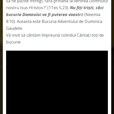
să fie păzite întregi, fără prihană la venirea Domnului
nostru Isus Hristos !” (1Tes 5,23).
Nu fiţi trişti, căci
bucuria Domnului va fi puterea voastr
ă
(Neemia
8:10). Aceasta este Bucuria Adventului de Duminica
Gaudete.
Vă invit să cântăm împreună colindul Cântați toți de
bucurie