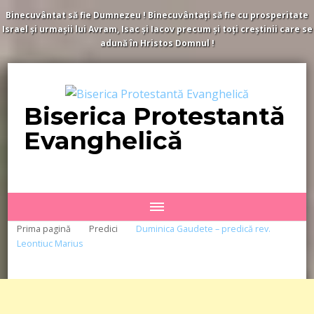
Binecuvântat să fie Dumnezeu ! Binecuvântați să fie cu prosperitate
Israel și urmașii lui Avram, Isac și Iacov precum și toți creștinii care se
adună în Hristos Domnul !
Biserica Protestantă
Evanghelică
Prima pagină
Predici
Duminica Gaudete – predică rev.
Leontiuc Marius