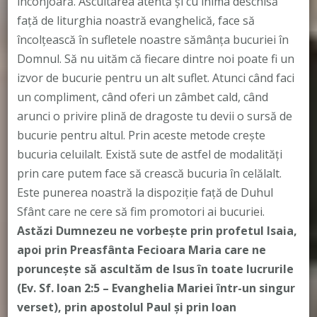
înconjoară. Ascultarea atentă şi cu inima deschisă
față de liturghia noastră evanghelică, face să
încolţească în sufletele noastre sămânţa bucuriei în
Domnul. Să nu uităm că fiecare dintre noi poate fi un
izvor de bucurie pentru un alt suflet. Atunci când faci
un compliment, când oferi un zâmbet cald, când
arunci o privire plină de dragoste tu devii o sursă de
bucurie pentru altul. Prin aceste metode creşte
bucuria celuilalt. Există sute de astfel de modalităţi
prin care putem face să crească bucuria în celălalt.
Este punerea noastră la dispoziție față de Duhul
Sfânt care ne cere să fim promotori ai bucuriei.
Astăzi Dumnezeu ne vorbeşte prin profetul Isaia,
apoi prin Preasfânta Fecioara Maria care ne
poruncește să ascultăm de Isus în toate lucrurile
(Ev. Sf. Ioan 2:5 – Evanghelia Mariei într-un singur
verset), prin apostolul Paul şi prin Ioan