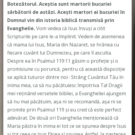
Botezătorul. Aceștia sunt martorii bucuriei
sărbătorii de astăzi. Aceşti martori ai bucuriei în
Domnul vin din istoria biblică transmisă prin
Evanghelie.
Vom vedea că Isus însuşi a citit
Scripturile pe care le-a împlinit. Vedem de asemenea
că mama lui Isus, Maria din Nazaret, se hrănea cu
fiecare cuvânt lui Dumnezeu, pe care îl asculta.
Despre ea în Psalmul 119:11 găsim o profeție și o
promisiune cu poruncă, pentru că această dispoziție
se aplică tuturor dintre noi : Strâng Cuvântul Tău în
inima mea, ca să nu păcătuiesc împotriva Ta! Dragii
mei reținând versetele bibliei, a Evangheliei ajungem
să nu mai păcătuim, așa ni se recomandă, așa ni se
promite prin Psalmul 119 și eu cred că este perfect
adevărat. De două ori Evanghelia menţionează că
Maria păstra în inima ei tot ce se spunea despre Isus
şi tot ceea ce Isus făcea şi spunea. Astfel, la naşterea