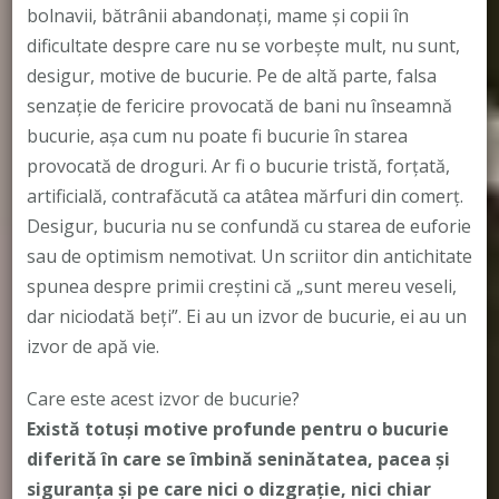
bolnavii, bătrânii abandonaţi, mame şi copii în
dificultate despre care nu se vorbeşte mult, nu sunt,
desigur, motive de bucurie. Pe de altă parte, falsa
senzaţie de fericire provocată de bani nu înseamnă
bucurie, aşa cum nu poate fi bucurie în starea
provocată de droguri. Ar fi o bucurie tristă, forţată,
artificială, contrafăcută ca atâtea mărfuri din comerţ.
Desigur, bucuria nu se confundă cu starea de euforie
sau de optimism nemotivat. Un scriitor din antichitate
spunea despre primii creştini că „sunt mereu veseli,
dar niciodată beţi”. Ei au un izvor de bucurie, ei au un
izvor de apă vie.
Care este acest izvor de bucurie?
Există totuşi motive profunde pentru o bucurie
diferită în care se îmbină seninătatea, pacea şi
siguranţa şi pe care nici o dizgraţie, nici chiar