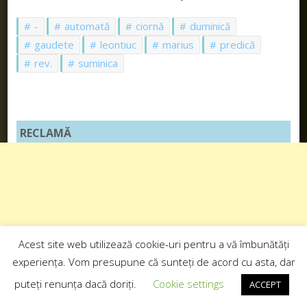
-
automată
ciornă
duminică
gaudete
leontiuc
marius
predică
rev.
suminica
RECLAMĂ
Acest site web utilizează cookie-uri pentru a vă îmbunătăți
experiența. Vom presupune că sunteți de acord cu asta, dar
puteți renunța dacă doriți.
Cookie settings
ACCEPT