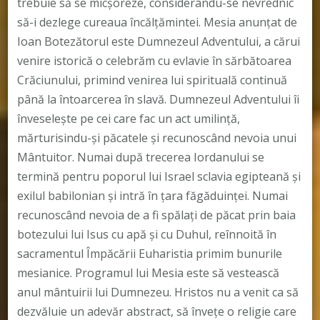
trebuie să se micşoreze, considerându-se nevrednic
să-i dezlege cureaua încălţămintei. Mesia anunţat de
Ioan Botezătorul este Dumnezeul Adventului, a cărui
venire istorică o celebrăm cu evlavie în sărbătoarea
Crăciunului, primind venirea lui spirituală continuă
până la întoarcerea în slavă. Dumnezeul Adventului îi
înveseleşte pe cei care fac un act umilinţă,
mărturisindu-şi păcatele şi recunoscând nevoia unui
Mântuitor. Numai după trecerea Iordanului se
termină pentru poporul lui Israel sclavia egipteană şi
exilul babilonian şi intră în ţara făgăduinţei. Numai
recunoscând nevoia de a fi spălaţi de păcat prin baia
botezului lui Isus cu apă şi cu Duhul, reînnoită în
sacramentul Împăcării Euharistia primim bunurile
mesianice. Programul lui Mesia este să vestească
anul mântuirii lui Dumnezeu. Hristos nu a venit ca să
dezvăluie un adevăr abstract, să înveţe o religie care