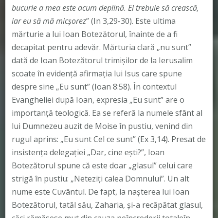
bucurie a mea este acum deplină. El trebuie să crească,
iar eu să mă micşorez
” (In 3,29-30). Este ultima
mărturie a lui Ioan Botezătorul, înainte de a fi
decapitat pentru adevăr. Mărturia clară „nu sunt”
dată de Ioan Botezătorul trimişilor de la Ierusalim
scoate în evidenţă afirmaţia lui Isus care spune
despre sine „Eu sunt” (Ioan 8:58). În contextul
Evangheliei după Ioan, expresia „Eu sunt” are o
importanţă teologică. Ea se referă la numele sfânt al
lui Dumnezeu auzit de Moise în pustiu, venind din
rugul aprins: „Eu sunt Cel ce sunt” (Ex 3,14). Presat de
insistenţa delegaţiei „Dar, cine eşti?”, Ioan
Botezătorul spune că este doar „glasul” celui care
strigă în pustiu: „Neteziți calea Domnului”. Un alt
nume este Cuvântul. De fapt, la naşterea lui Ioan
Botezătorul, tatăl său, Zaharia, şi-a recăpătat glasul,