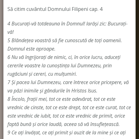
Să citim cuvântul Domnului Filipeni cap. 4
4 Bucuraţi-vă totdeauna în Domnul! Iarăşi zic: Bucuraţi-
vă!
5 Blândeţea voastră să fie cunoscută de toţi oamenii.
Domnul este aproape.
6 Nu vă îngrijoraţi de nimic, ci, în orice lucru, aduceţi
cererile voastre la cunoştinţa lui Dumnezeu, prin
rugăciuni şi cereri, cu mulţumiri.
7 Şi pacea lui Dumnezeu, care întrece orice pricepere, vă
va păzi inimile şi gândurile în Hristos Isus.
8 Încolo, fraţii mei, tot ce este adevărat, tot ce este
vrednic de cinste, tot ce este drept, tot ce este curat, tot ce
este vrednic de iubit, tot ce este vrednic de primit, orice
faptă bună şi orice laudă, aceea să vă însufleţească.
9 Ce aţi învăţat, ce aţi primit şi auzit de la mine şi ce aţi