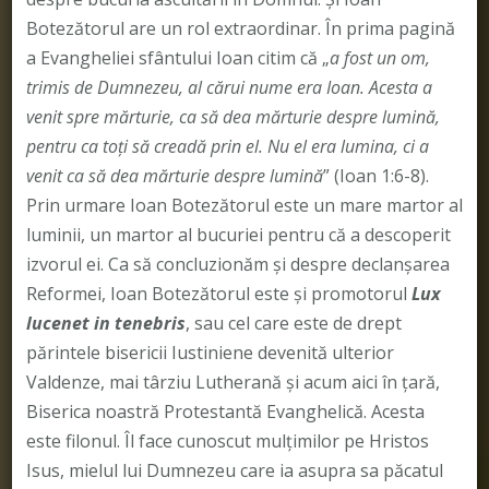
Botezătorul are un rol extraordinar. În prima pagină
a Evangheliei sfântului Ioan citim că „
a fost un om,
trimis de Dumnezeu, al cărui nume era Ioan. Acesta a
venit spre mărturie, ca să dea mărturie despre lumină,
pentru ca toţi să creadă prin el. Nu el era lumina, ci a
venit ca să dea mărturie despre lumină
” (Ioan 1:6-8).
Prin urmare Ioan Botezătorul este un mare martor al
luminii, un martor al bucuriei pentru că a descoperit
izvorul ei. Ca să concluzionăm și despre declanșarea
Reformei, Ioan Botezătorul este și promotorul
Lux
lucenet in tenebris
, sau cel care este de drept
părintele bisericii Iustiniene devenită ulterior
Valdenze, mai târziu Lutherană și acum aici în țară,
Biserica noastră Protestantă Evanghelică. Acesta
este filonul. Îl face cunoscut mulţimilor pe Hristos
Isus, mielul lui Dumnezeu care ia asupra sa păcatul