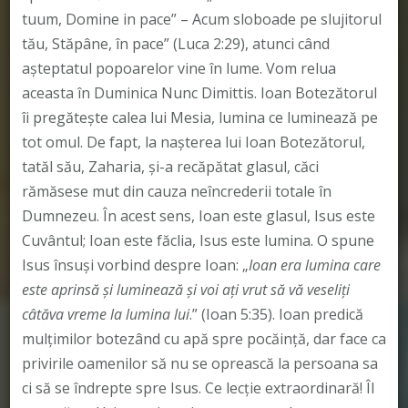
tuum, Domine in pace” – Acum sloboade pe slujitorul
tău, Stăpâne, în pace” (Luca 2:29), atunci când
aşteptatul popoarelor vine în lume. Vom relua
aceasta în Duminica Nunc Dimittis. Ioan Botezătorul
îi pregăteşte calea lui Mesia, lumina ce luminează pe
tot omul. De fapt, la naşterea lui Ioan Botezătorul,
tatăl său, Zaharia, şi-a recăpătat glasul, căci
rămăsese mut din cauza neîncrederii totale în
Dumnezeu. În acest sens, Ioan este glasul, Isus este
Cuvântul; Ioan este făclia, Isus este lumina. O spune
Isus însuşi vorbind despre Ioan: „
Ioan era lumina care
este aprinsă şi luminează şi voi aţi vrut să vă veseliţi
câtăva vreme la lumina lui
.” (Ioan 5:35). Ioan predică
mulţimilor botezând cu apă spre pocăinţă, dar face ca
privirile oamenilor să nu se oprească la persoana sa
ci să se îndrepte spre Isus. Ce lecţie extraordinară! Îl