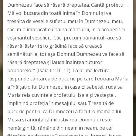
Dumnezeu face să răsară dreptatea. Cântă profetul: „
Mă voi bucura din toată inima în Domnul şi va
tresălta de veselie sufletul meu în Dumnezeul meu,
căci m-a îmbrăcat cu haina mântuirii, m-a acoperit cu
veşmântul veseliei… Căci precum pământul face să
răsară lăstarii şi o grădină face să crească
semănăturile, tot aşa Domnul Dumnezeu va face să
răsară dreptatea şi lauda înaintea tuturor
popoarelor” (Isaia 61:10-11). La prima lectură,
răspunde cântarea de bucurie pe care Fecioara Maria
a înălţat-o lui Dumnezeu în casa Elisabetei, ruda sa.
Maria reia cuvintele profetului Isaia şi vesteşte ,
împlinind profeția în mesajului său. Tresaltă de
bucurie pentru că Dumnezeu a făcut-o mamă a lui
Mesia şi anunţă că milostivirea Domnului este
nemărginită, rămâne din neam în neam, pe cei