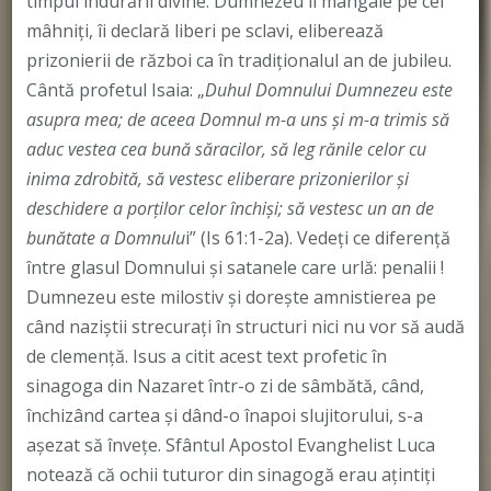
timpul îndurării divine. Dumnezeu îi mângâie pe cei
mâhniţi, îi declară liberi pe sclavi, eliberează
prizonierii de război ca în tradiţionalul an de jubileu.
Cântă profetul Isaia: „
Duhul Domnului Dumnezeu este
asupra mea; de aceea Domnul m-a uns şi m-a trimis să
aduc vestea cea bună săracilor, să leg rănile celor cu
inima zdrobită, să vestesc eliberare prizonierilor şi
deschidere a porţilor celor închişi; să vestesc un an de
bunătate a Domnulu
i” (Is 61:1-2a). Vedeți ce diferență
între glasul Domnului și satanele care urlă: penalii !
Dumnezeu este milostiv și dorește amnistierea pe
când naziștii strecurați în structuri nici nu vor să audă
de clemență. Isus a citit acest text profetic în
sinagoga din Nazaret într-o zi de sâmbătă, când,
închizând cartea şi dând-o înapoi slujitorului, s-a
aşezat să înveţe. Sfântul Apostol Evanghelist Luca
notează că ochii tuturor din sinagogă erau aţintiţi