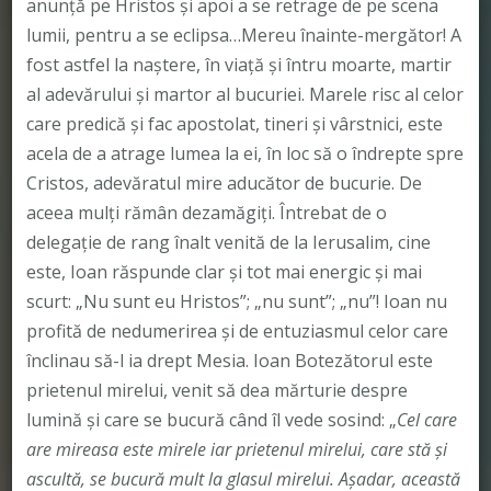
anunţă pe Hristos şi apoi a se retrage de pe scena
lumii, pentru a se eclipsa…Mereu înainte-mergător! A
fost astfel la naştere, în viaţă şi întru moarte, martir
al adevărului şi martor al bucuriei. Marele risc al celor
care predică şi fac apostolat, tineri şi vârstnici, este
acela de a atrage lumea la ei, în loc să o îndrepte spre
Cristos, adevăratul mire aducător de bucurie. De
aceea mulţi rămân dezamăgiţi. Întrebat de o
delegaţie de rang înalt venită de la Ierusalim, cine
este, Ioan răspunde clar şi tot mai energic şi mai
scurt: „Nu sunt eu Hristos”; „nu sunt”; „nu”! Ioan nu
profită de nedumerirea şi de entuziasmul celor care
înclinau să-l ia drept Mesia. Ioan Botezătorul este
prietenul mirelui, venit să dea mărturie despre
lumină şi care se bucură când îl vede sosind: „
Cel care
are mireasa este mirele iar prietenul mirelui, care stă şi
ascultă, se bucură mult la glasul mirelui. Aşadar, această