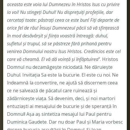
aceasta este voia lui Dumnezeu în Hristos Isus cu privire
la voi! Nu stingeţi Duhul! Nu dispreţuiţi profeţiile, dar
cercetaţi toate: păstraţi ceea ce este bun! Fiţi departe de
orice fel de rău! Însuşi Dumnezeul păcii să vă sfinţească
în mod desăvârşit şi fiinţa voastră întreagă: duhul,
sufletul şi trupul, să se păstreze fără prihană pentru
venirea Domnului nostru Isus Hristos. Credincios este cel
care vă cheamă. El vă dă voință şi înfăptuirea
”. Hristos
Domnul nu dezamăgeşte niciodată. Ne dăruieşte
Duhul. Invitaţia Sa este la bucurie. El este cu noi. Ne
îndeamnă la convertire, ne ajută să discernem ceea
ce ne salvează de păcatul care ruinează şi
zădărniceşte viaţa. Să devenim, deci, şi noi martori
entuziaşti ai mesajului de bucurie şi de speranţă în
Domnul! Așa aș sintetiza mesajul lui Paul pentru
Duminica Gaudete. Dar nu doar Paul și Maria vorbesc
despre bucuria ascultării în Domnul. Și Ioan