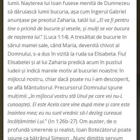
lumii. Naşterea lui Ioan fusese menită de Dumnezeu
să dăruiască lumii bucuria, aşa cum îngerul Gabriel
anunţase pe preotul Zaharia, tatăl lui:
„El va fi pentru
tine o pricină de bucurie şi veselie, şi mulţi se vor bucura
de naşterea lui
.” (Luca 1:14). A tresăltat de bucurie în
sânul mamei sale, când Maria, devenită chivot al
Domnului, s-a dus în vizită la ruda sa Elisabeta. Fiul
Elisabetei şi al lui Zaharia predică acum în pustiul
Iudeii şi indică marele motiv al bucuriei noastre: în
mijlocul nostru, chiar dacă poate nu l-am descoperit,
se află Mântuitorul. Precursorul Domnului spune
mulţimii: „î
n mijlocul vostru stă Unul pe care voi nu-L
cunoaşteţi. El este Acela care vine după mine şi care este
înaintea mea; eu nu sunt vrednic să-I dezleg cureaua
încălţămintei Lui.
” (In 1:26b-27). Om auster, de o
profundă smerenie şi realist, Ioan Botezătorul poate
spune ca bătrânul Simeon: „Nunc dimittis servum