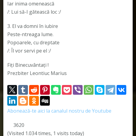
Iar inima omenească
/: Lui să-I gătească loc :/
3. El va domni în iubire
Peste-ntreaga lume.
Popoarele, cu dreptate
/: Îl vor servi pe el :/
Fiți Binecuvântați !
Prezbiter Leontiuc Marius
Abonează-te aici la canalul nostru de Youtube
3620
(Visited 1.034 times, 1 visits today)