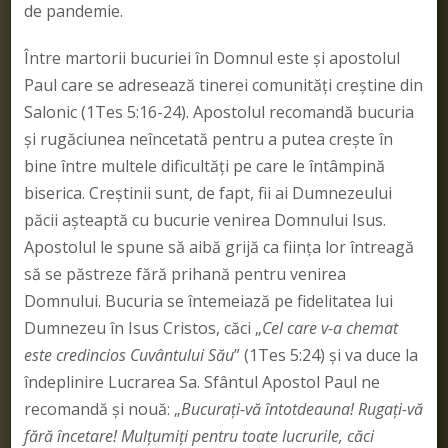
de pandemie.
Între martorii bucuriei în Domnul este şi apostolul
Paul care se adresează tinerei comunităţi creştine din
Salonic (1Tes 5:16-24). Apostolul recomandă bucuria
şi rugăciunea neîncetată pentru a putea creşte în
bine între multele dificultăţi pe care le întâmpină
biserica. Creştinii sunt, de fapt, fii ai Dumnezeului
păcii aşteaptă cu bucurie venirea Domnului Isus.
Apostolul le spune să aibă grijă ca fiinţa lor întreagă
să se păstreze fără prihană pentru venirea
Domnului. Bucuria se întemeiază pe fidelitatea lui
Dumnezeu în Isus Cristos, căci „
Cel care v-a chemat
este credincios Cuvântului Său
” (1Tes 5:24) şi va duce la
îndeplinire Lucrarea Sa. Sfântul Apostol Paul ne
recomandă şi nouă: „
Bucuraţi-vă întotdeauna! Rugaţi-vă
fără încetare! Mulţumiţi pentru toate lucrurile, căci