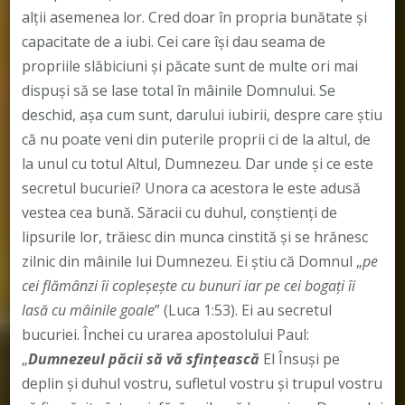
alţii asemenea lor. Cred doar în propria bunătate şi
capacitate de a iubi. Cei care îşi dau seama de
propriile slăbiciuni şi păcate sunt de multe ori mai
dispuşi să se lase total în mâinile Domnului. Se
deschid, aşa cum sunt, darului iubirii, despre care ştiu
că nu poate veni din puterile proprii ci de la altul, de
la unul cu totul Altul, Dumnezeu. Dar unde și ce este
secretul bucuriei? Unora ca acestora le este adusă
vestea cea bună. Săracii cu duhul, conştienţi de
lipsurile lor, trăiesc din munca cinstită şi se hrănesc
zilnic din mâinile lui Dumnezeu. Ei ştiu că Domnul „
pe
cei flămânzi îi copleşeşte cu bunuri iar pe cei bogaţi îi
lasă cu mâinile goale
” (Luca 1:53). Ei au secretul
bucuriei. Închei cu urarea apostolului Paul:
„
Dumnezeul păcii să vă sfinţească
El Însuşi pe
deplin şi duhul vostru, sufletul vostru şi trupul vostru