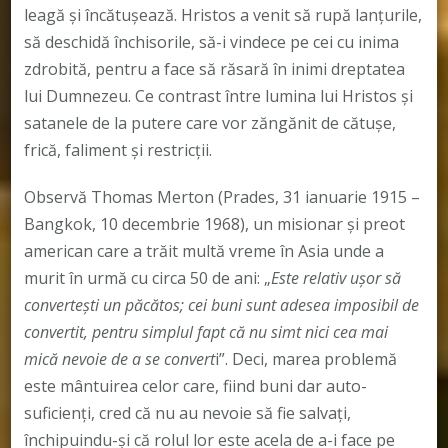
leagă şi încătuşează. Hristos a venit să rupă lanţurile,
să deschidă închisorile, să-i vindece pe cei cu inima
zdrobită, pentru a face să răsară în inimi dreptatea
lui Dumnezeu. Ce contrast între lumina lui Hristos și
satanele de la putere care vor zăngănit de cătușe,
frică, faliment și restricții.
Observă Thomas Merton (Prades, 31 ianuarie 1915 –
Bangkok, 10 decembrie 1968), un misionar și preot
american care a trăit multă vreme în Asia unde a
murit în urmă cu circa 50 de ani: „
Este relativ uşor să
converteşti un păcătos; cei buni sunt adesea imposibil de
convertit, pentru simplul fapt că nu simt nici cea mai
mică nevoie de a se convert
i”. Deci, marea problemă
este mântuirea celor care, fiind buni dar auto-
suficienţi, cred că nu au nevoie să fie salvaţi,
închipuindu-şi că rolul lor este acela de a-i face pe