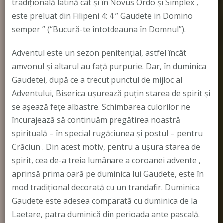
tradițională latină cât și în Novus Ordo și Simplex ,
este preluat din Filipeni 4: 4 ” Gaudete in Domino
semper ” (“Bucură-te întotdeauna în Domnul”).
Adventul este un sezon penitențial, astfel încât
amvonul și altarul au față purpurie. Dar, în duminica
Gaudetei, după ce a trecut punctul de mijloc al
Adventului, Biserica ușurează puțin starea de spirit și
se așează fețe albastre. Schimbarea culorilor ne
încurajează să continuăm pregătirea noastră
spirituală – în special rugăciunea și postul – pentru
Crăciun . Din acest motiv, pentru a ușura starea de
spirit, cea de-a treia lumânare a coroanei advente ,
aprinsă prima oară pe duminica lui Gaudete, este în
mod tradițional decorată cu un trandafir. Duminica
Gaudete este adesea comparată cu duminica de la
Laetare, patra duminică din perioada ante pascală.