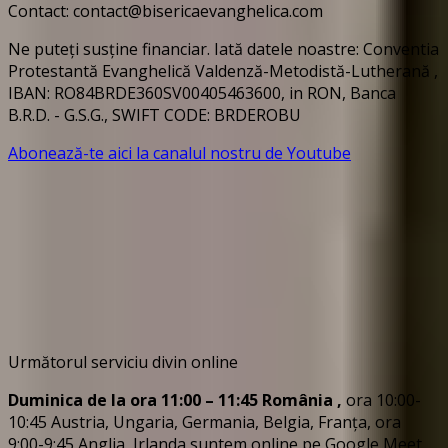
Contact: contact@bisericaevanghelica.com
Ne puteți susține financiar. Iată datele noastre: Conventia
Protestantă Evanghelică Valdenză-Metodistă-Lutherană ,
IBAN: RO84BRDE360SV00405463600, in RON, Banca
B.R.D. - G.S.G., SWIFT CODE: BRDEROBU
Abonează-te aici la canalul nostru de Youtube
Următorul serviciu divin online
Duminica de la ora 11:00 – 11:45
România
,
ora 10:00-
10:45 Austria, Ungaria, Germania, Belgia, Franța, ora
9:00-9:45 Anglia, Irlanda suntem online pe Google Meet