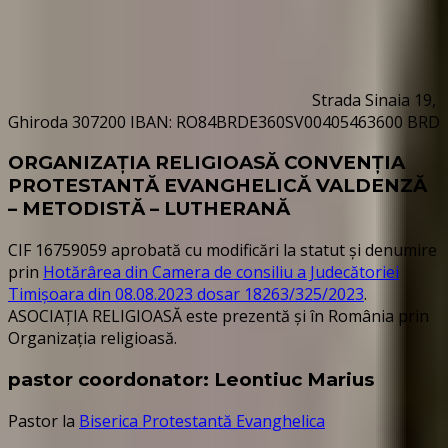
Strada Sinaia 19,
Ghiroda 307200 IBAN: RO84BRDE360SV00405463600 BRD
ORGANIZAȚIA RELIGIOASĂ CONVENŢIA
PROTESTANTĂ EVANGHELICĂ VALDENZĂ
– METODISTĂ – LUTHERANĂ
CIF 16759059 aprobată cu modificări la statut și denumire
prin
Hotărârea din Camera de consiliu a Judecătoriei
Timișoara din 08.08.2023 dosar 18263/325/2023
.
ASOCIAȚIA RELIGIOASĂ este prezentă și în România prin
Organizația religioasă.
pastor coordonator: Leontiuc Marius
Pastor la
Biserica Protestantă Evanghelica