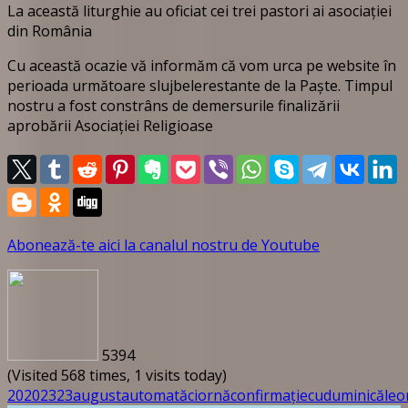
La această liturghie au oficiat cei trei pastori ai asociației
din România
Cu această ocazie vă informăm că vom urca pe website în
perioada următoare slujbelerestante de la Paște. Timpul
nostru a fost constrâns de demersurile finalizării
aprobării Asociației Religioase
Abonează-te aici la canalul nostru de Youtube
5394
(Visited 568 times, 1 visits today)
20
2023
23
august
automată
ciornă
confirmație
cu
duminică
leo