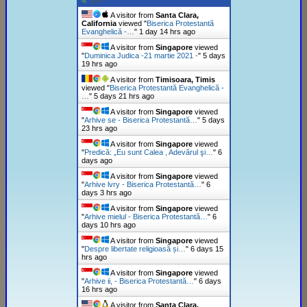
A visitor from
Santa Clara,
California
viewed "
Biserica Protestantă
Evanghelică -…
"
1 day 14 hrs ago
A visitor from
Singapore
viewed
"
Duminica Judica -21 martie 2021 -
"
5 days
19 hrs ago
A visitor from
Timisoara, Timis
viewed "
Biserica Protestantă Evanghelică -
…
"
5 days 21 hrs ago
A visitor from
Singapore
viewed
"
Arhive se - Biserica Protestantă…
"
5 days
23 hrs ago
A visitor from
Singapore
viewed
"
Predică: „Eu sunt Calea , Adevărul şi…
"
6
days ago
A visitor from
Singapore
viewed
"
Arhive lvry - Biserica Protestantă…
"
6
days 3 hrs ago
A visitor from
Singapore
viewed
"
Arhive mielul - Biserica Protestantă…
"
6
days 10 hrs ago
A visitor from
Singapore
viewed
"
Despre libertate religioasă și…
"
6 days 15
hrs ago
A visitor from
Singapore
viewed
"
Arhive ii, - Biserica Protestantă…
"
6 days
16 hrs ago
A visitor from
Santa Clara,