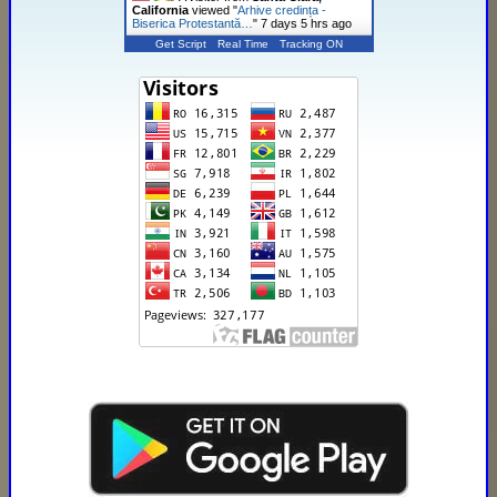
California
viewed "
Arhive credința -
Biserica Protestantă…
"
7 days 5 hrs ago
Get Script
Real Time
Tracking ON