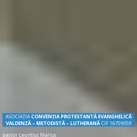
ASOCIAȚIA
CONVENŢIA PROTESTANTĂ EVANGHELICĂ
VALDENZĂ – METODISTĂ – LUTHERANĂ
CIF 16759059
pastor Leontiuc Marius