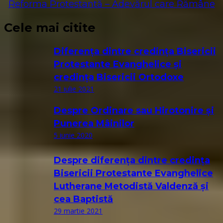
Reforma Protestantă – Adevărul care Rămâne
Cele mai citite
Diferența dintre credința Bisericii
Protestante Evanghelice și
credința Bisericii Ortodoxe
21 iulie 2021
Despre Ordinare sau Hirotonire și
Punerea Mâinilor
5 iunie 2020
Despre diferența dintre credința
Bisericii Protestante Evanghelice
Lutherane Metodistă Valdenză și
cea Baptistă
29 martie 2021