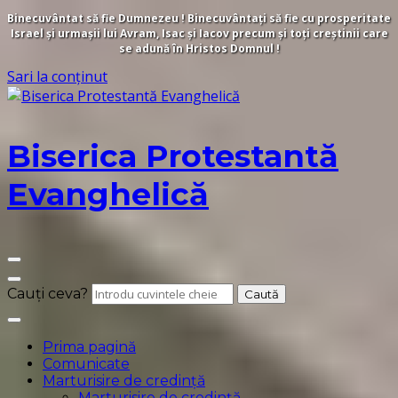
Binecuvântat să fie Dumnezeu ! Binecuvântați să fie cu prosperitate
Israel și urmașii lui Avram, Isac și Iacov precum și toți creștinii care
se adună în Hristos Domnul !
Sari la conținut
Biserica Protestantă
Evanghelică
Cauți ceva?
Prima pagină
Comunicate
Marturisire de credință
Marturisire de credință