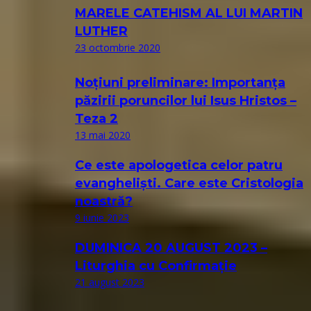
MARELE CATEHISM AL LUI MARTIN
LUTHER
23 octombrie 2020
Noțiuni preliminare: Importanța
păzirii poruncilor lui Isus Hristos –
Teza 2
13 mai 2020
Ce este apologetica celor patru
evangheliști. Care este Cristologia
noastră?
9 iunie 2023
DUMINICA 20 AUGUST 2023 –
Liturghia cu Confirmație
21 august 2023