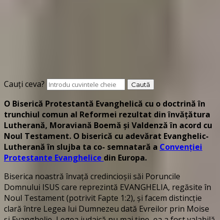
Cauți ceva?
O Biserică Protestantă Evanghelică cu o doctrină în
trunchiul comun al Reformei rezultat din învățătura
Lutherană, Moraviană Boemă și Valdenză în acord cu
Noul Testament. O biserică cu adevărat Evanghelic-
Lutherană în slujba ta co- semnatară a
Convenției
Protestante Evanghelice
din Europa.
Biserica noastră învață credincioșii săi Poruncile
Domnului ISUS care reprezintă EVANGHELIA, regăsite în
Noul Testament (potrivit Fapte 1:2), și facem distincție
clară între Legea lui Dumnezeu dată Evreilor prin Moise
și Evanghelie, Legea iudaică nu mai ține, ea a fost valabilă