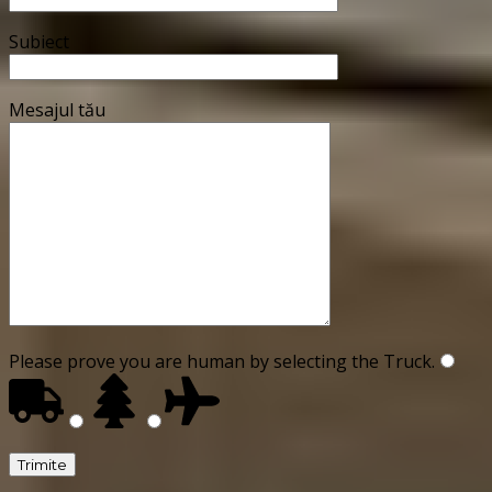
Subiect
Mesajul tău
Please prove you are human by selecting the
Truck
.