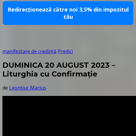
Redirecționează către noi 3,5% din impozitul
tău
manifestare de credință
Predici
DUMINICA 20 AUGUST 2023 –
Liturghia cu Confirmație
de
Leontiuc Marius