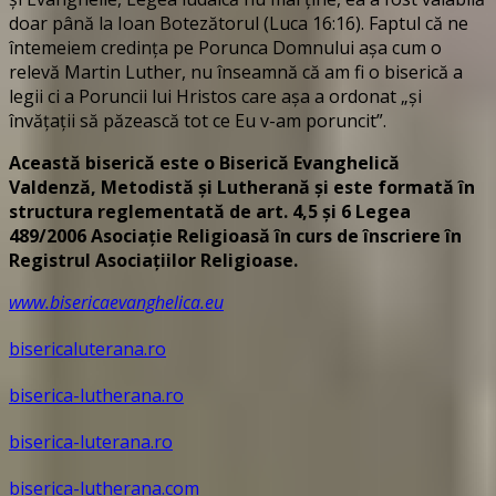
doar până la Ioan Botezătorul (Luca 16:16). Faptul că ne
întemeiem credința pe Porunca Domnului așa cum o
relevă Martin Luther, nu înseamnă că am fi o biserică a
legii ci a Poruncii lui Hristos care așa a ordonat „și
învățații să păzească tot ce Eu v-am poruncit”.
Această biserică este o Biserică Evanghelică
Valdenză, Metodistă și Lutherană și este formată în
structura reglementată de art. 4,5 și 6 Legea
489/2006
Asociație Religioasă în curs de înscriere în
Registrul Asociațiilor Religioase.
www.bisericaevanghelica.eu
bisericaluterana.ro
biserica-lutherana.ro
biserica-luterana.ro
biserica-lutherana.com