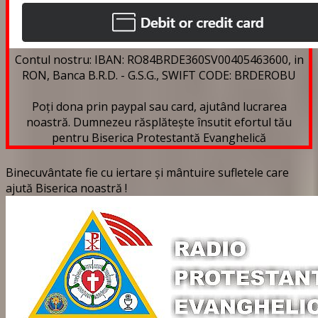
Contul nostru: IBAN: RO84BRDE360SV00405463600, in
RON, Banca B.R.D. - G.S.G., SWIFT CODE: BRDEROBU
Poți dona prin paypal sau card, ajutând lucrarea
noastră. Dumnezeu răsplătește însutit efortul tău
pentru Biserica Protestantă Evanghelică
Binecuvântate fie cu iertare și mântuire sufletele care
ajută Biserica noastră !