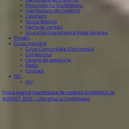
Poruncile lui Dumnezeu
manifestare de credință
Catehism
Istoria Bisericii
Harfa de cantari
Liturghia Evanghelică Missa Simplex
Predici
Grup membrii
Grup Comunitate Electronică
Consistoriul
Cerere de adeziune
Radio
Contact
RO
HU
Prima pagină
manifestare de credință
DUMINICA 20
AUGUST 2023 – Liturghia cu Confirmație