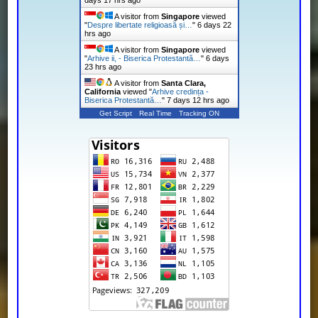
days 17 hrs ago
A visitor from
Singapore
viewed
"
Despre libertate religioasă și…
"
6 days 22
hrs ago
A visitor from
Singapore
viewed
"
Arhive ii, - Biserica Protestantă…
"
6 days
23 hrs ago
A visitor from
Santa Clara,
California
viewed "
Arhive credința -
Biserica Protestantă…
"
7 days 12 hrs ago
Get Script
Real Time
Tracking ON