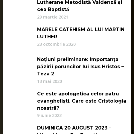
Lutherane Metodistă Valdenză și
cea Baptistă
29 martie 2021
MARELE CATEHISM AL LUI MARTIN
LUTHER
23 octombrie 2020
Noțiuni preliminare: Importanța
păzirii poruncilor lui Isus Hristos –
Teza 2
13 mai 2020
Ce este apologetica celor patru
evangheliști. Care este Cristologia
noastră?
9 iunie 2023
DUMINICA 20 AUGUST 2023 –