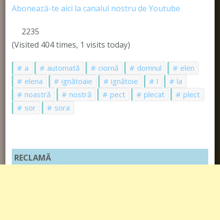
Abonează-te aici la canalul nostru de Youtube
2235
(Visited 404 times, 1 visits today)
a
automată
ciornă
domnul
elen
elena
ignătoaie
ignătoie
l
la
noastră
nostră
pect
plecat
plect
sor
sora
RECLAMĂ