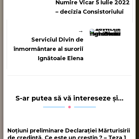
în
Numire Vicar 5 Iulie 2022
articole
– decizia Consistoriului
Serviciul Divin de
înmormântare al surorii
Ignătoaie Elena
S-ar putea să vă intereseze și...
Noțiuni preliminare Declarației Mărturisirii
de credință. Ce este un creștin ? – Teza 1