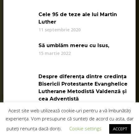
Cele 95 de teze ale lui Martin
Luther
11 septembrie 2020
Să umblăm mereu cu Isus,
15 martie 2022
Despre diferența dintre credința
Bisericii Protestante Evanghelice
Lutherane Metodistă Valdenză și
cea Adventistă
16 octombrie 2022
Acest site web utilizează cookie-uri pentru a vă îmbunătăți
experiența. Vom presupune că sunteți de acord cu asta, dar
Condu-mă Doamne Yehowah
3 aprilie 2023
puteți renunța dacă doriți.
Cookie settings
ACCEPT