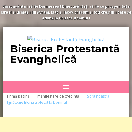
Binecuvântat să fie Dumnezeu ! Binecuvântați să fie cu prosperitate
Israel și urmașii lui Avram, Isac și Iacov precum și toți creștinii care se
adună în Hristos Domnul !
Biserica Protestantă
Evanghelică
Prima pagină
manifestare de credință
Sora noastră
Ignătoaie Elena a plecat la Domnul