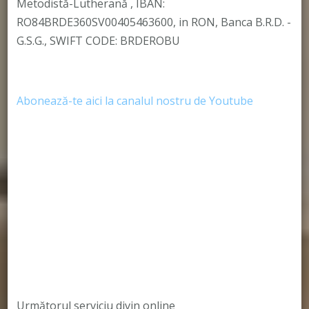
Metodistă-Lutherană , IBAN:
RO84BRDE360SV00405463600, in RON, Banca B.R.D. -
G.S.G., SWIFT CODE: BRDEROBU
Abonează-te aici la canalul nostru de Youtube
Următorul serviciu divin online