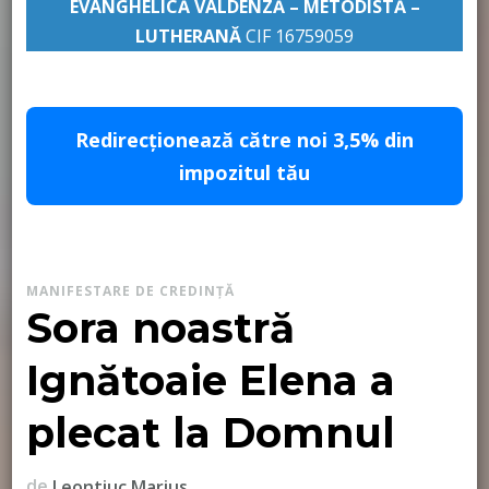
EVANGHELICĂ VALDENZĂ – METODISTĂ –
LUTHERANĂ
CIF 16759059
pastor Leontiuc Marius
Redirecționează către noi 3,5% din
impozitul tău
MANIFESTARE DE CREDINȚĂ
Sora noastră
Ignătoaie Elena a
plecat la Domnul
de
Leontiuc Marius