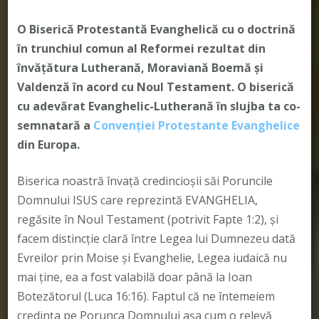
O Biserică Protestantă Evanghelică cu o doctrină
în trunchiul comun al Reformei rezultat din
învățătura Lutherană, Moraviană Boemă și
Valdenză în acord cu Noul Testament. O biserică
cu adevărat Evanghelic-Lutherană în slujba ta co-
semnatară a
Convenției Protestante Evanghelice
din Europa.
Biserica noastră învață credincioșii săi Poruncile
Domnului ISUS care reprezintă EVANGHELIA,
regăsite în Noul Testament (potrivit Fapte 1:2), și
facem distincție clară între Legea lui Dumnezeu dată
Evreilor prin Moise și Evanghelie, Legea iudaică nu
mai ține, ea a fost valabilă doar până la Ioan
Botezătorul (Luca 16:16). Faptul că ne întemeiem
credința pe Porunca Domnului așa cum o relevă