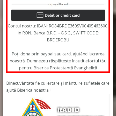
Contul nostru: IBAN: RO84BRDE360SV00405463600,
in RON, Banca B.R.D. - G.S.G., SWIFT CODE:
BRDEROBU
Poți dona prin paypal sau card, ajutând lucrarea
noastră. Dumnezeu răsplătește însutit efortul tău
pentru Biserica Protestantă Evanghelică
Binecuvântate fie cu iertare și mântuire sufletele care
ajută Biserica noastră !