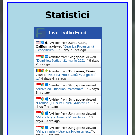
Statistici
Live Traffic Feed
A visitor from
Santa Clara,
California
viewed "
Biserica Protestantă
Evanghelică -…
"
1 day 21 hrs ago
A visitor from
Singapore
viewed
"
Duminica Judica -21 martie 2021 -
"
6 days
2 hrs ago
A visitor from
Timisoara, Timis
viewed "
Biserica Protestantă Evanghelică -
…
"
6 days 4 hrs ago
A visitor from
Singapore
viewed
"
Arhive se - Biserica Protestantă…
"
6 days
6 hrs ago
A visitor from
Singapore
viewed
"
Predică: „Eu sunt Calea , Adevărul şi…
"
6
days 7 hrs ago
A visitor from
Singapore
viewed
"
Arhive lvry - Biserica Protestantă…
"
6
days 10 hrs ago
A visitor from
Singapore
viewed
"
Arhive mielul - Biserica Protestantă…
"
6