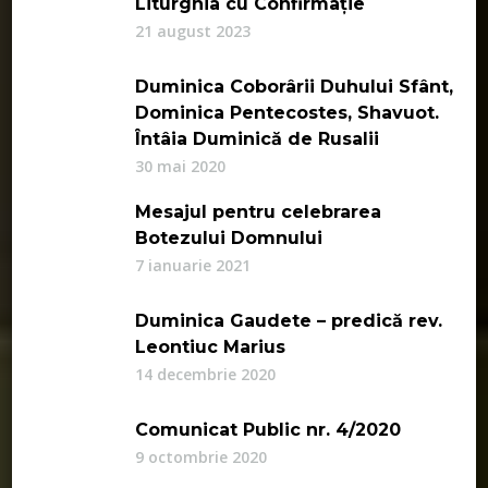
Liturghia cu Confirmație
21 august 2023
Duminica Coborârii Duhului Sfânt,
Dominica Pentecostes, Shavuot.
Întâia Duminică de Rusalii
30 mai 2020
Mesajul pentru celebrarea
Botezului Domnului
7 ianuarie 2021
Duminica Gaudete – predică rev.
Leontiuc Marius
14 decembrie 2020
Comunicat Public nr. 4/2020
9 octombrie 2020