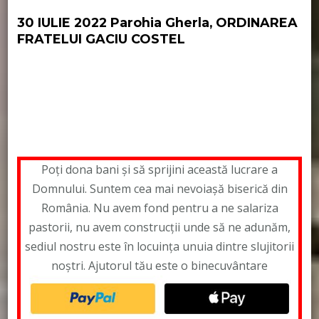
30 IULIE 2022 Parohia Gherla, ORDINAREA
FRATELUI GACIU COSTEL
Biserica Lutherana
Biserica Luterana
pastor
Leontiuc Marius
Poți dona bani și să sprijini această lucrare a
Domnului. Suntem cea mai nevoiașă biserică din
România. Nu avem fond pentru a ne salariza
pastorii, nu avem construcții unde să ne adunăm,
sediul nostru este în locuința unuia dintre slujitorii
noștri. Ajutorul tău este o binecuvântare