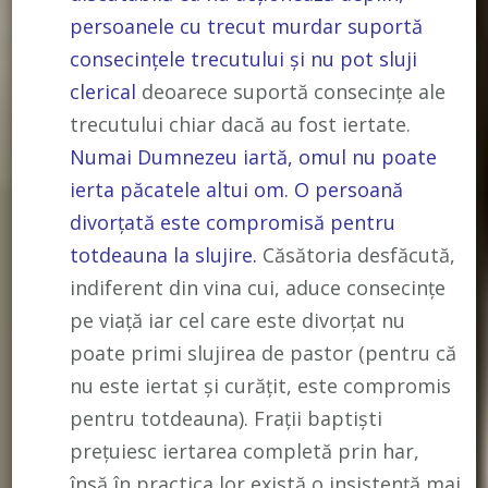
persoanele cu trecut murdar suportă
consecințele trecutului și nu pot sluji
clerical
deoarece suportă consecințe ale
trecutului chiar dacă au fost iertate.
Numai Dumnezeu iartă, omul nu poate
ierta păcatele altui om.
O persoană
divorțată este compromisă pentru
totdeauna la slujire.
Căsătoria desfăcută,
indiferent din vina cui, aduce consecințe
pe viață iar cel care este divorțat nu
poate primi slujirea de pastor (pentru că
nu este iertat și curățit, este compromis
pentru totdeauna). Frații baptiști
prețuiesc iertarea completă prin har,
însă în practica lor există o insistență mai