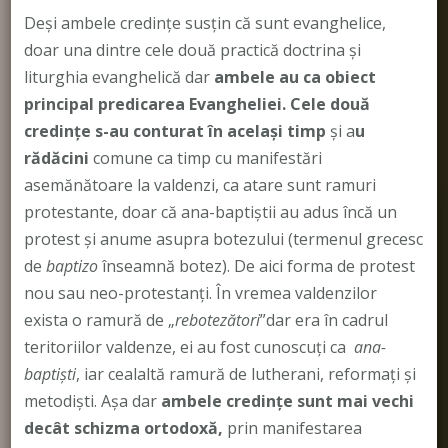
Deși ambele credințe susțin că sunt evanghelice,
doar una dintre cele două practică doctrina și
liturghia evanghelică dar
ambele au ca obiect
principal predicarea Evangheliei.
Cele două
credințe s-au conturat în același timp
și a
u
rădăcini
comune ca timp cu manifestări
asemănătoare la valdenzi, ca atare sunt ramuri
protestante, doar că ana-baptiștii au adus încă un
protest și anume asupra botezului (termenul grecesc
de
baptizo
înseamnă botez). De aici forma de protest
nou sau neo-protestanți. În vremea valdenzilor
exista o ramură de „
rebotezători
”dar era în cadrul
teritoriilor valdenze, ei au fost cunoscuți ca
ana-
baptiști
, iar cealaltă ramură de lutherani, reformați și
metodiști. Așa dar
ambele credințe sunt mai vechi
decât schizma ortodoxă,
prin manifestarea