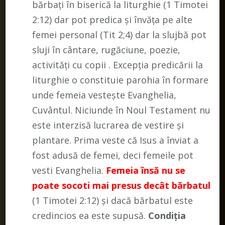
bărbați în biserică la liturghie (1 Timotei
2:12) dar pot predica și învăța pe alte
femei personal (Tit 2;4) dar la slujbă pot
sluji în cântare, rugăciune, poezie,
activități cu copii . Excepția predicării la
liturghie o constituie parohia în formare
unde femeia vestește Evanghelia,
Cuvântul. Niciunde în Noul Testament nu
este interzisă lucrarea de vestire și
plantare. Prima veste că Isus a înviat a
fost adusă de femei, deci femeile pot
vesti Evanghelia.
Femeia însă nu se
poate socoti mai presus decât bărbatul
(1 Timotei 2:12) și dacă bărbatul este
credincios ea este supusă.
Condiția