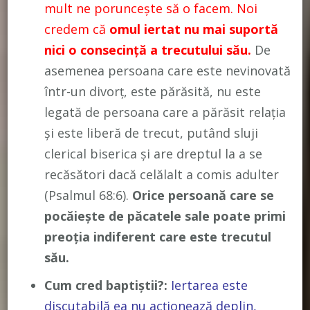
mult ne poruncește să o facem. Noi
credem că
omul iertat nu mai suportă
nici o consecință a trecutului său.
De
asemenea persoana care este nevinovată
într-un divorț, este părăsită, nu este
legată de persoana care a părăsit relația
și este liberă de trecut, putând sluji
clerical biserica și are dreptul la a se
recăsători dacă celălalt a comis adulter
(Psalmul 68:6).
Orice persoană care se
pocăiește de păcatele sale poate primi
preoția indiferent care este trecutul
său.
Cum cred baptiștii?:
Iertarea este
discutabilă ea nu acționează deplin,