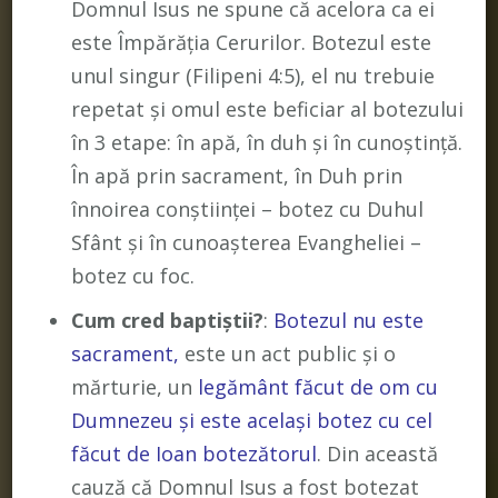
Domnul Isus ne spune că acelora ca ei
este Împărăția Cerurilor. Botezul este
unul singur (Filipeni 4:5), el nu trebuie
repetat și omul este beficiar al botezului
în 3 etape: în apă, în duh și în cunoștință.
În apă prin sacrament, în Duh prin
înnoirea conștiinței – botez cu Duhul
Sfânt și în cunoașterea Evangheliei –
botez cu foc.
Cum cred baptiștii?
:
Botezul nu este
sacrament,
este un act public și o
mărturie, un
legământ făcut de om cu
Dumnezeu și este același botez cu cel
făcut de Ioan botezătorul
. Din această
cauză că Domnul Isus a fost botezat