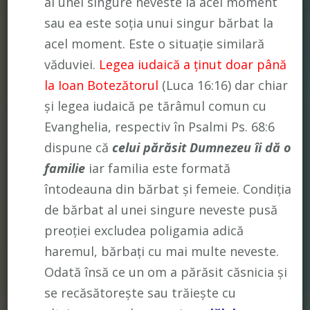
al unei singure neveste la acel moment
sau ea este soția unui singur bărbat la
acel moment. Este o situație similară
văduviei.
Legea iudaică a ținut doar până
la Ioan Botezătorul
(Luca 16:16) dar chiar
și legea iudaică pe tărâmul comun cu
Evanghelia, respectiv în Psalmi Ps. 68:6
dispune că
celui părăsit Dumnezeu îi dă o
familie
iar familia este formată
întodeauna din bărbat și femeie. Condiția
de bărbat al unei singure neveste pusă
preoției excludea poligamia adică
haremul, bărbați cu mai multe neveste.
Odată însă ce un om a părăsit căsnicia și
se recăsătorește sau trăiește cu