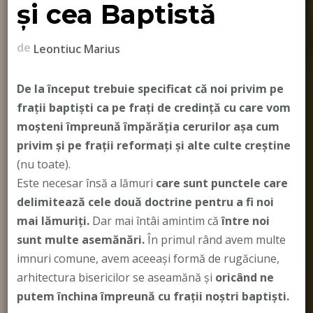
și cea Baptistă
de
Leontiuc Marius
De la început trebuie specificat că noi privim pe
frații baptiști ca pe frați de credință cu care vom
moșteni împreună împărăția cerurilor așa cum
privim și pe frații reformați și alte culte creștine
(nu toate).
Este necesar însă a lămuri
care sunt punctele care
delimitează cele două doctrine pentru a fi noi
mai lămuriți.
Dar mai întâi amintim că
între noi
sunt multe asemănări.
În primul rând avem multe
imnuri comune, avem aceeași formă de rugăciune,
arhitectura bisericilor se aseamănă și
oricând ne
putem închina împreună cu frații noștri baptiști.