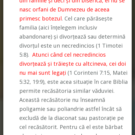
din familie și deci și din biserică, ei nu se
nasc orfani de Dumnezeu de aceea
primesc botezul
. Cel care părăsește
familia (aici înțelegem inclusiv
abandonare) și divorțează sau determină
divorțul este un necredincios (1 Timotei
5:8).
Atunci când cel necredincios
divorțează și trăiește cu altcineva, cei doi
nu mai sunt legați
(1 Corinteni 7:15, Matei
5:32, 19:9), este acea situație în care Biblia
permite recăsătoria similar văduviei.
Această recăsătorie nu înseamnă
poligamie sau poliandrie astfel încât să
excludă de la diaconat sau pastorație pe
cel recăsătorit. Pentru că el este bărbat