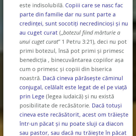
este indisolubilă.
Copiii care se nasc fac
parte din familie dar nu sunt parte a
credinței, sunt socotiți necredincioși și nu
au cuget curat
(„
botezul fiind mărturie a
unui cuget curat
” 1 Petru 3:21), deci nu pot
primi botezul, însă pot primi și primesc
benedicția , binecuvântarea copiilor așa
cum o primesc și copiii din biserica
noastră.
Dacă cineva părăsește căminul
conjugal, celălalt este legat de el pe viață
prin Lege
(legea iudaică) și nu există
posibilitate de recăsătorie.
Dacă totuși
cineva este recăsătorit, acest om trăiește
într-un păcat și nu poate sluji ca diacon
sau pastor, sau dacă nu trăiește în păcat