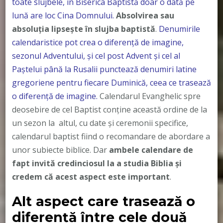
toate slujbele, în Biserica Baptistă doar o dată pe
lună are loc Cina Domnului.
Absolvirea sau
absoluția lipsește în slujba baptistă
.
Denumirile
calendaristice pot crea o diferență de imagine,
sezonul Adventului, și cel post Advent și cel al
Paștelui până la Rusalii punctează denumiri latine
gregoriene pentru fiecare Duminică, ceea ce trasează
o diferență de imagine.
Calendarul Evanghelic spre
deosebire de cel Baptist conține această ordine de la
un sezon la altul, cu date și ceremonii specifice,
calendarul baptist fiind o recomandare de abordare a
unor subiecte biblice. Dar
ambele calendare de
fapt invită credinciosul la a studia Biblia și
credem că acest aspect este important
.
Alt aspect care trasează o
diferență între cele două