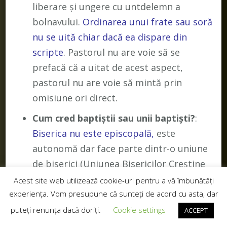
liberare și ungere cu untdelemn a
bolnavului.
Ordinarea unui frate sau soră
nu se uită chiar dacă ea dispare din
scripte
. Pastorul nu are voie să se
prefacă că a uitat de acest aspect,
pastorul nu are voie să mintă prin
omisiune ori direct.
Cum cred baptiștii sau unii baptiști?
:
Biserica nu este episcopală,
este
autonomă dar face parte dintr-o uniune
de biserici (Uniunea Bisericilor Creștine
Baptiste).
Femeile nu pot fi ordinate
dar
Acest site web utilizează cookie-uri pentru a vă îmbunătăți
pot sluji în cântare, rugăciune, poezie
experiența. Vom presupune că sunteți de acord cu asta, dar
sau activități legate de copii.
puteți renunța dacă doriți.
Cookie settings
ACCEPT
Predicatorul poate expune orice