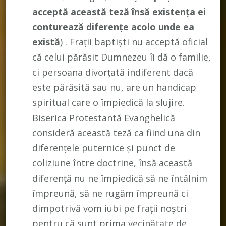
acceptă această teză însă existența ei
conturează diferențe acolo unde ea
există
) . Frații baptiști nu acceptă oficial
că celui părăsit Dumnezeu îi dă o familie,
ci persoana divorțată indiferent dacă
este părăsită sau nu, are un handicap
spiritual care o împiedică la slujire.
Biserica Protestantă Evanghelică
consideră această teză ca fiind una din
diferențele puternice și punct de
coliziune între doctrine, însă această
diferență nu ne împiedică să ne întâlnim
împreună, să ne rugăm împreună ci
dimpotrivă vom iubi pe frații noștri
pentru că sunt prima vecinătate de