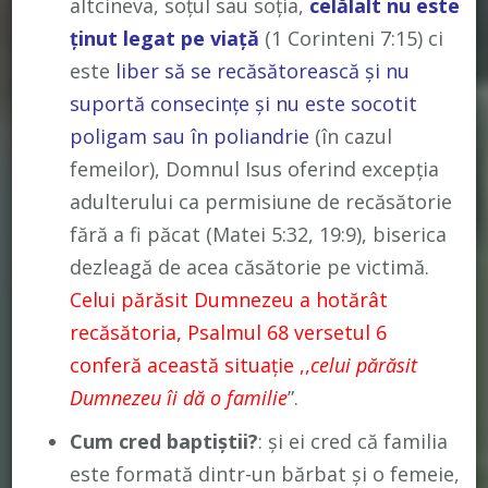
altcineva, soțul sau soția,
celălalt nu este
ținut legat pe viață
(1 Corinteni 7:15) ci
este
liber să se recăsătorească și nu
suportă consecințe și nu este socotit
poligam sau în poliandrie
(în cazul
femeilor), Domnul Isus oferind excepția
adulterului ca permisiune de recăsătorie
fără a fi păcat (Matei 5:32, 19:9), biserica
dezleagă de acea căsătorie pe victimă.
Celui părăsit Dumnezeu a hotărât
recăsătoria, Psalmul 68 versetul 6
conferă această situație ,,
celui părăsit
Dumnezeu îi dă o familie
”.
Cum cred baptiștii?
: și ei cred că familia
este formată dintr-un bărbat și o femeie,