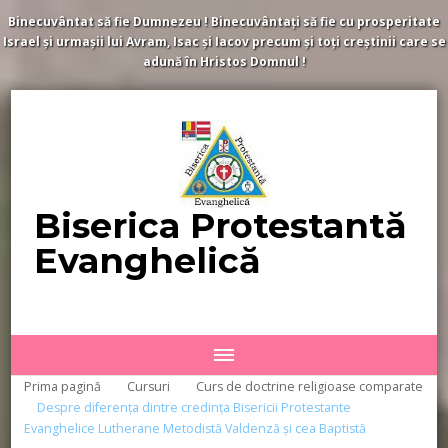
Binecuvântat să fie Dumnezeu ! Binecuvântați să fie cu prosperitate
Israel și urmașii lui Avram, Isac și Iacov precum și toți creștinii care se
adună în Hristos Domnul !
Biserica Protestantă
Evanghelică
Prima pagină
Cursuri
Curs de doctrine religioase comparate
Despre diferența dintre credința Bisericii Protestante
Evanghelice Lutherane Metodistă Valdenză și cea Baptistă