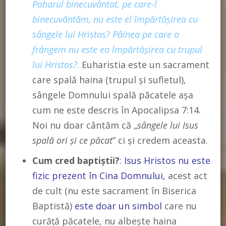
Paharul binecuvântat, pe care-l
binecuvântăm, nu este el împărtăşirea cu
sângele lui Hristos? Pâinea pe care o
frângem nu este ea împărtăşirea cu trupul
lui Hristos?
.
Euharistia este un sacrament
care spală haina (trupul și sufletul),
sângele Domnului spală păcatele așa
cum ne este descris în Apocalipsa 7:14.
Noi nu doar cântăm că „
sângele lui Isus
spală ori și ce păcat
” ci și credem aceasta.
Cum cred baptiștii?
:
Isus Hristos nu este
fizic prezent în Cina Domnului,
acest act
de cult (nu este sacrament în Biserica
Baptistă)
este doar un simbol
care nu
curăță păcatele, nu albește haina