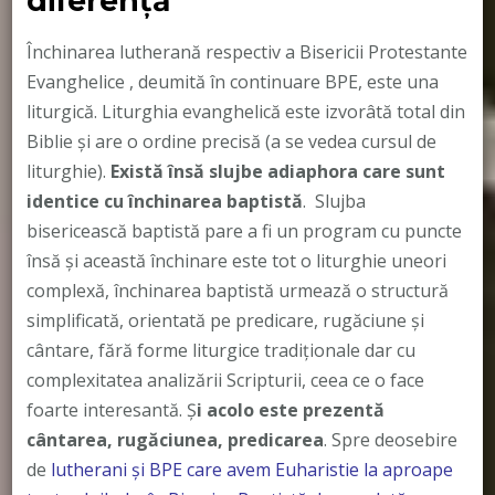
diferență
Închinarea lutherană respectiv a Bisericii Protestante
Evanghelice , deumită în continuare BPE, este una
liturgică. Liturghia evanghelică este izvorâtă total din
Biblie și are o ordine precisă (a se vedea cursul de
liturghie).
Există însă slujbe adiaphora care sunt
identice cu închinarea baptistă
. Slujba
bisericească baptistă pare a fi un program cu puncte
însă și această închinare este tot o liturghie uneori
complexă, închinarea baptistă urmează o structură
simplificată, orientată pe predicare, rugăciune și
cântare, fără forme liturgice tradiționale dar cu
complexitatea analizării Scripturii, ceea ce o face
foarte interesantă. Ș
i acolo este prezentă
cântarea, rugăciunea, predicarea
. Spre deosebire
de
lutherani și BPE care avem Euharistie la aproape