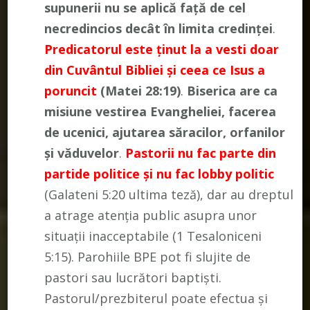
supunerii nu se aplică față de cel
necredincios decât în limita credinței
.
Predicatorul este ținut la a vesti doar
din Cuvântul Bibliei și ceea ce Isus a
poruncit
(Matei 28:19)
.
Biserica are ca
misiune vestirea Evangheliei, facerea
de ucenici, ajutarea săracilor, orfanilor
și văduvelor
.
Pastorii nu fac parte din
partide politice și nu fac lobby politic
(Galateni 5:20 ultima teză), dar au dreptul
a atrage atenția public asupra unor
situații inacceptabile (1 Tesaloniceni
5:15). Parohiile BPE pot fi slujite de
pastori sau lucrători baptiști.
Pastorul/prezbiterul poate efectua și