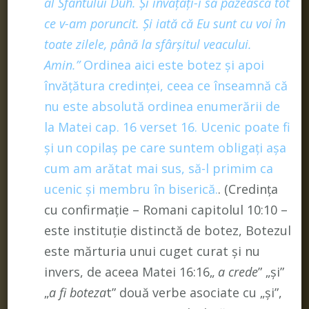
al Sfântului Duh.
Şi învăţaţi-i
să păzească tot
ce v-am poruncit. Şi iată că Eu sunt cu voi în
toate zilele, până la sfârşitul veacului.
Amin.”
Ordinea aici este botez și apoi
învățătura credinței, ceea ce înseamnă că
nu este absolută ordinea enumerării de
la Matei cap. 16 verset 16. Ucenic poate fi
și un copilaș pe care suntem obligați așa
cum am arătat mai sus, să-l primim ca
ucenic și membru în biserică.
. (Credința
cu confirmație – Romani capitolul 10:10 –
este instituție distinctă de botez, Botezul
este mărturia unui cuget curat și nu
invers, de aceea Matei 16:16„
a crede
” „și”
„
a fi boteza
t” două verbe asociate cu „și”,