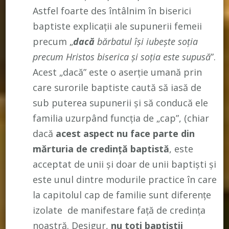
Astfel foarte des întâlnim în biserici
baptiste explicații ale supunerii femeii
precum „
dacă
bărbatul își iubește soția
precum Hristos biserica și soția este supusă
”.
Acest „dacă” este o aserție umană prin
care surorile baptiste caută să iasă de
sub puterea supunerii și să conducă ele
familia uzurpând funcția de „cap”, (chiar
dacă
acest aspect nu face parte din
mărturia de credință baptistă
, este
acceptat de unii și doar de unii baptiști și
este unul dintre modurile practice în care
la capitolul cap de familie sunt diferențe
izolate de manifestare față de credința
noastră. Desigur,
nu toți baptiștii