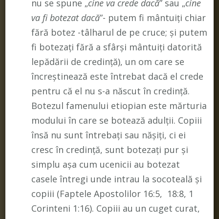
nu se spune „
cine va crede dacă
” sau „
cine
va fi botezat dacă
”- putem fi mântuiți chiar
fără botez -tâlharul de pe cruce; și putem
fi botezați fără a sfârși mântuiți datorită
lepădării de credință), un om care se
încreștinează este întrebat dacă el crede
pentru că el nu s-a născut în credință.
Botezul famenului etiopian este mărturia
modului în care se botează adulții. Copiii
însă nu sunt întrebați sau nășiți, ci ei
cresc în credință, sunt botezați pur și
simplu așa cum ucenicii au botezat
casele întregi unde intrau la socoteală și
copiii (Faptele Apostolilor 16:5, 18:8, 1
Corinteni 1:16). Copiii au un cuget curat,