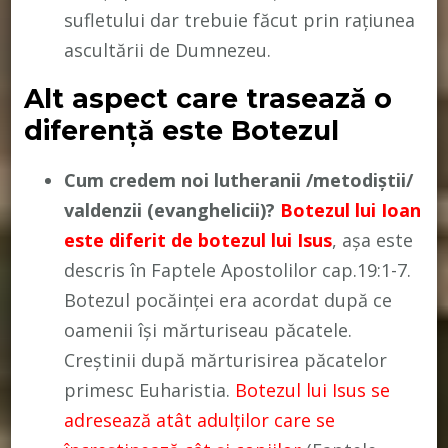
sufletului dar trebuie făcut prin rațiunea
ascultării de Dumnezeu.
Alt aspect care trasează o
diferență este Botezul
Cum credem noi lutheranii /metodiștii/
valdenzii (evanghelicii)?
Botezul lui Ioan
este diferit de botezul lui Isus
, așa este
descris în Faptele Apostolilor cap.19:1-7.
Botezul pocăinței era acordat după ce
oamenii își mărturiseau păcatele.
Creștinii după mărturisirea păcatelor
primesc Euharistia.
Botezul lui Isus se
adresează atât adulților care se