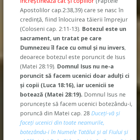
încreștinează cât și copiilor
(Faptele
Apostolilor cap.2:38,39) care se nasc în
credință, fiind înlocuirea tăierii împrejur
(Coloseni cap. 2:11-13).
Botezul este un
sacrament, un tratat pe care
Dumnezeu îl face cu omul și nu invers
,
deoarece botezul este poruncit de Isus
(Matei 28:19).
Domnul Isus nu ne-a
poruncit să facem ucenici doar adulți ci
și copii (Luca 18:16), iar ucenicii se
botează (Matei 28:19).
Domnul Isus ne
poruncește să facem ucenici botezându-i,
poruncă din Matei cap. 28
Duceţi-vă
şi
faceţi ucenici
din toate neamurile,
botezându-i în Numele Tatălui şi al Fiului şi