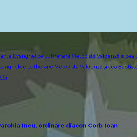
 Evanghelice Lutherane Metodistă Valdenză și cea Baptist
arohia Ineu, ordinare diacon Corb Ioan