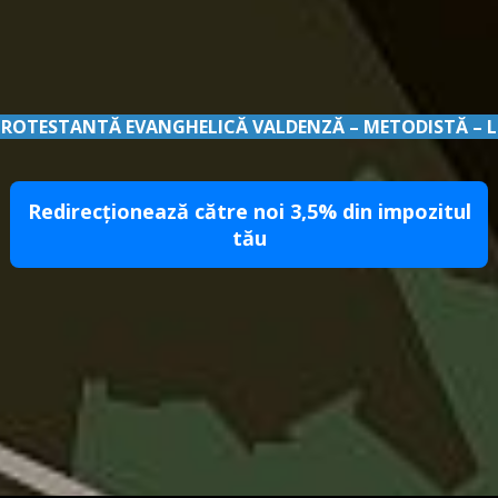
PROTESTANTĂ EVANGHELICĂ VALDENZĂ – METODISTĂ – 
Redirecționează către noi 3,5% din impozitul
tău