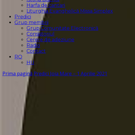
Harfa de cantari
Liturghia Evanghelică Missa Simplex
Predici
Grup membrii
Grup Comunitate Electronică
Consistoriul
Cerere de adeziune
Radio
Contact
RO
HU
Prima pagină
Predici
Joia Mare – 1 Aprilie 2021