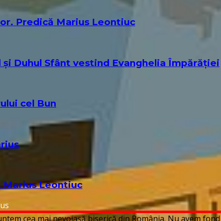
ilor. Predică Marius Leontiuc
 și Duhul Sfânt vestind Evanghelia Împărăției
ului cel Bun
rius
. Marius Leontiuc
ius
 Suntem cea mai nevoiașă biserică din România. Nu avem fond 