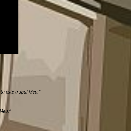
sta este trupul Meu.”
 Meu.”