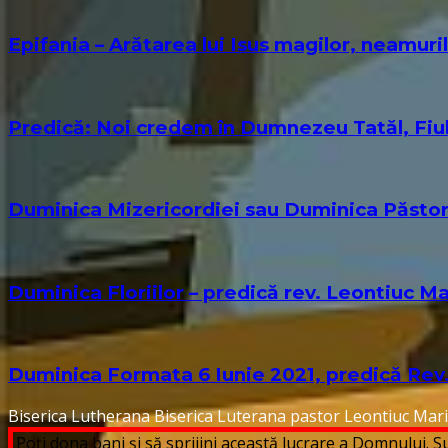
Epifania – Arătarea lui Isus magilor, neamur
Predică: Noi credem în Dumnezeu Tatăl, Fiul
Duminica Mizericordiei sau Duminica Păstor
Duminica Floriilor – predică rev. Leontiuc Ma
Duminica Formata 6 Iunie 2021, predică Rev
Biserica Lutherana
Biserica Luterana
pastor Leontiuc Mar
Poți dona bani și să sprijini această lucrare a Domnului.