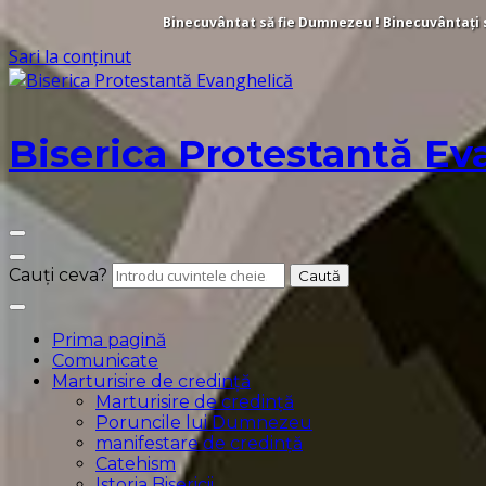
Binecuvântat să fie Dumnezeu ! Binecuvântați să 
Sari la conținut
Biserica Protestantă Ev
Cauți ceva?
Prima pagină
Comunicate
Marturisire de credință
Marturisire de credință
Poruncile lui Dumnezeu
manifestare de credință
Catehism
Istoria Bisericii