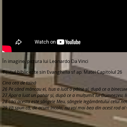
În imagine, pictura lui Leonardo Da Vinci
Textul biblic este sin Evanghelia sf ap. Matei Capitolul 26
Cina cea de taină
26 Pe când mâncau ei, Isus a luat o pâine şi, după ce a binecuvân
27 Apoi a luat un pahar şi, după ce a mulţumit lui Dumnezeu, li l-
28 căci acesta este sângele Meu, sângele legământului celui nou
29 Vă spun că, de acum încolo, nu voi mai bea din acest rod al v