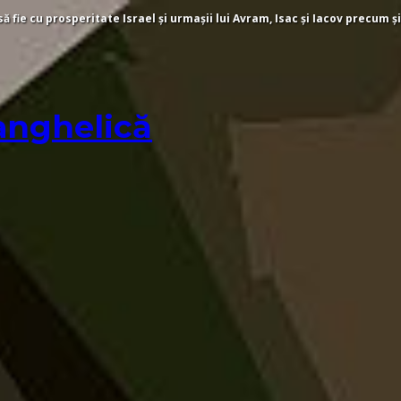
fie cu prosperitate Israel și urmașii lui Avram, Isac și Iacov precum și
anghelică