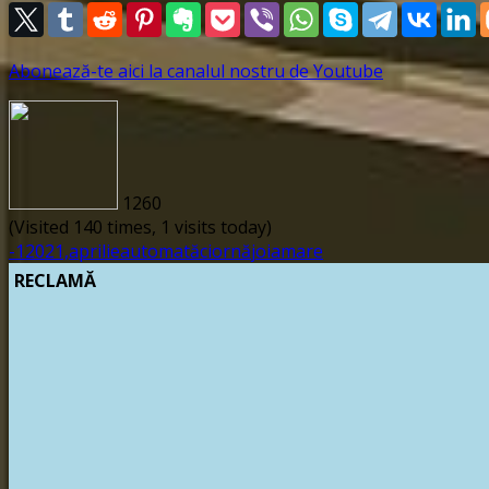
Abonează-te aici la canalul nostru de Youtube
1260
(Visited 140 times, 1 visits today)
-
1
2021,
aprilie
automată
ciornă
joia
mare
RECLAMĂ