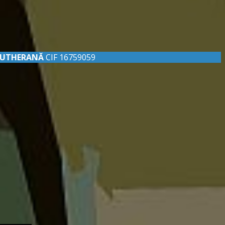
LUTHERANĂ
CIF 16759059