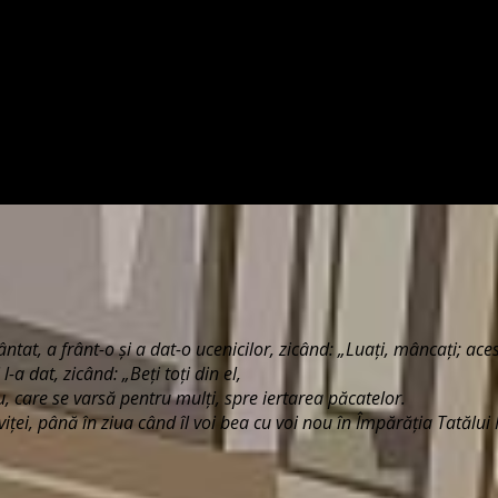
tat, a frânt-o şi a dat-o ucenicilor, zicând: „Luaţi, mâncaţi; ace
a dat, zicând: „Beţi toţi din el,
, care se varsă pentru mulţi, spre iertarea păcatelor.
iţei, până în ziua când îl voi bea cu voi nou în Împărăţia Tatălui