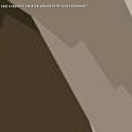
 toți creștinii care se adună în Hristos Domnul !