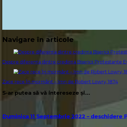
Navigare în articole
Despre diferența dintre credința Bisericii Protestante
Zace rece în mormânt – Imn de Robert Lowry, 1874
S-ar putea să vă intereseze și...
Duminica 11 Septembrie 2022 – deschidere P