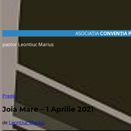
ASOCIAȚIA
CONVENŢIA 
pastor Leontiuc Marius
Predici
Joia Mare – 1 Aprilie 2021
de
Leontiuc Marius