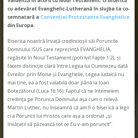
Valdenză în acord cu Noul Testament. O biserică
cu adevărat Evanghelic-Lutherană în slujba ta co-
semnatară a
Convenției Protestante Evanghelice
din Europa.
Biserica noastră învață credincioșii săi Poruncile
Domnului ISUS care reprezintă EVANGHELIA,
regăsite în Noul Testament (potrivit Fapte 1:2), și
facem distincție clară între Legea lui Dumnezeu dată
Evreilor prin Moise și Evanghelie, Legea iudaică nu
mai ține, ea a fost valabilă doar până la Ioan
Botezătorul (Luca 16:16). Faptul că ne întemeiem
credința pe Porunca Domnului așa cum o relevă
Martin Luther, nu înseamnă că am fi o biserică a legii
ci a Poruncii lui Hristos care așa a ordonat „și
învățații să păzească tot ce Eu v-am poruncit”.