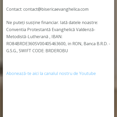
Contact: contact@bisericaevanghelica.com
Ne puteți susține financiar. Iată datele noastre:
Conventia Protestantă Evanghelică Valdenză-
Metodistă-Lutherană , IBAN:
RO84BRDE360SV00405463600, in RON, Banca B.R.D. -
G.S.G., SWIFT CODE: BRDEROBU
Abonează-te aici la canalul nostru de Youtube