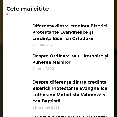
Cele mai citite
Diferența dintre credința Bisericii
Protestante Evanghelice și
credința Bisericii Ortodoxe
21 iulie 2021
Despre Ordinare sau Hirotonire și
Punerea Mâinilor
5 iunie 2020
Despre diferența dintre credința
Bisericii Protestante Evanghelice
Lutherane Metodistă Valdenză și
cea Baptistă
29 martie 2021