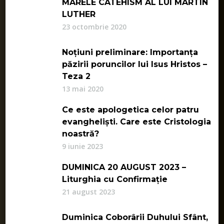
MARELE CATEHISM AL LUI MARTIN
LUTHER
23 octombrie 2020
Noțiuni preliminare: Importanța
păzirii poruncilor lui Isus Hristos –
Teza 2
13 mai 2020
Ce este apologetica celor patru
evangheliști. Care este Cristologia
noastră?
9 iunie 2023
DUMINICA 20 AUGUST 2023 –
Liturghia cu Confirmație
21 august 2023
Duminica Coborârii Duhului Sfânt,