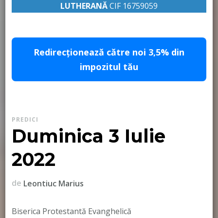
LUTHERANĂ
CIF 16759059
pastor Leontiuc Marius
Redirecționează către noi 3,5% din
impozitul tău
PREDICI
Duminica 3 Iulie
2022
de
Leontiuc Marius
Biserica Protestantă Evanghelică