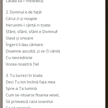
Laudă să-I rostească.
2. Domnul e de faţă!
Cărui zi şi noapte
Heruvimi-I cântă-n toate;
Sfânt, sfânt, sfânt e Domnul!
Slavă şi onoare
Îngerii îi dau cântare.
Doamne ascultă, şi ce-Ţi cântă
Cu nevrednicie
Vocea noastră Ţie!
3. Tu lucrezi în toate.
Deci Tu tot înclină faţa mea
Spre-a Ta lumină
Cum se-ntoarce floarea vesel,
Să privească raza soarelui