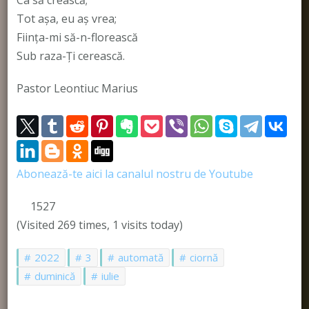
Ca să crească;
Tot aşa, eu aş vrea;
Fiinţa-mi să-n-florească
Sub raza-Ţi cerească.
Pastor Leontiuc Marius
Abonează-te aici la canalul nostru de Youtube
1527
(Visited 269 times, 1 visits today)
2022
3
automată
ciornă
duminică
iulie