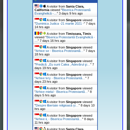
A visitor from
Santa Clara,
California
viewed "
Biserica Protestantă
Evanghelică -…
"
3 days 9 hrs ago
A visitor from
Singapore
viewed
"
Duminica Judica -21 martie 2021 -
"
7 days
14 hrs ago
A visitor from
Timisoara, Timis
viewed "
Biserica Protestantă Evanghelică -
…
"
7 days 16 hrs ago
A visitor from
Singapore
viewed
"
Arhive se - Biserica Protestantă…
"
7 days
18 hrs ago
A visitor from
Singapore
viewed
"
Predică: „Eu sunt Calea , Adevărul şi…
"
7
days 19 hrs ago
A visitor from
Singapore
viewed
"
Arhive lvry - Biserica Protestantă…
"
7
days 23 hrs ago
A visitor from
Singapore
viewed
"
Arhive mielul - Biserica Protestantă…
"
8
days 5 hrs ago
A visitor from
Singapore
viewed
"
Despre libertate religioasă și…
"
8 days 10
hrs ago
A visitor from
Singapore
viewed
"
Arhive ii, - Biserica Protestantă…
"
8 days
11 hrs ago
A visitor from
Santa Clara,