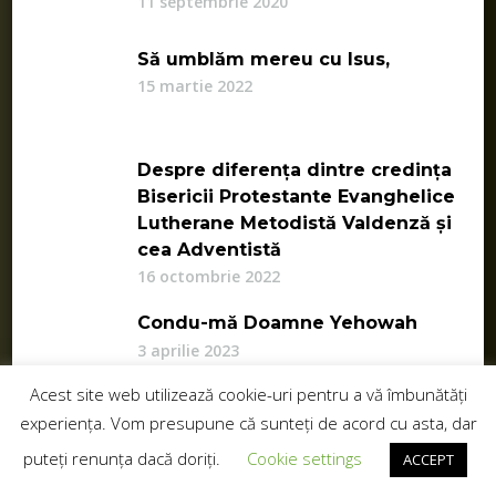
11 septembrie 2020
Să umblăm mereu cu Isus,
15 martie 2022
Despre diferența dintre credința
Bisericii Protestante Evanghelice
Lutherane Metodistă Valdenză și
cea Adventistă
16 octombrie 2022
Condu-mă Doamne Yehowah
3 aprilie 2023
Acest site web utilizează cookie-uri pentru a vă îmbunătăți
experiența. Vom presupune că sunteți de acord cu asta, dar
Despre cadrul în care
puteți renunța dacă doriți.
Cookie settings
ACCEPT
funcționează Asociația noastră
Religioasă