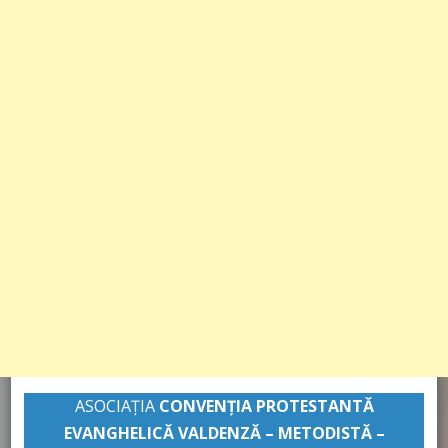
ASOCIAȚIA
CONVENŢIA PROTESTANTĂ
EVANGHELICĂ VALDENZĂ – METODISTĂ –