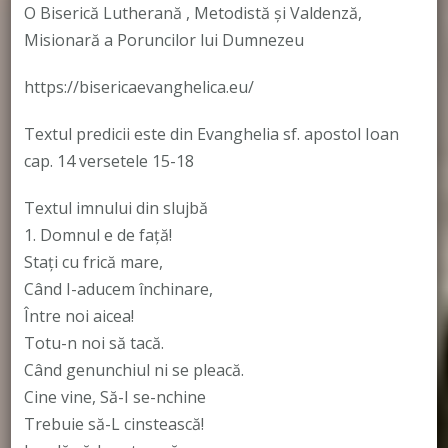
O Biserică Lutherană , Metodistă și Valdenză,
Misionară a Poruncilor lui Dumnezeu
https://bisericaevanghelica.eu/
Textul predicii este din Evanghelia sf. apostol Ioan
cap. 14 versetele 15-18
Textul imnului din slujbă
1. Domnul e de faţă!
Staţi cu frică mare,
Când I-aducem închinare,
Între noi aicea!
Totu-n noi să tacă.
Când genunchiul ni se pleacă.
Cine vine, Să-I se-nchine
Trebuie să-L cinstească!