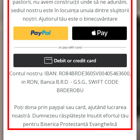
pastorii, nu avem construcții unde să ne adunăm,
sediul nostru este în locuința unuia dintre slujitorii
noștri. Ajutorul tău este o binecuvântare
Contul nostru: IBAN: RO84BRDE360SV00405463600,
in RON, Banca B.R.D. - G.S.G., SWIFT CODE:
BRDEROBU
Poți dona prin paypal sau card, ajutând lucrarea
noastră. Dumnezeu răsplătește însutit efortul tău
pentru Biserica Protestantă Evanghelică