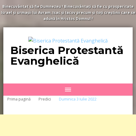
Binecuvântat să fie Dumnezeu ! Binecuvântați să fie cu prosperitate
Israel și urmașii lui Avram, Isac și Iacov precum și toți creștinii care se
adună în Hristos Domnul !
Biserica Protestantă
Evanghelică
Prima pagină
Predici
Duminica 3 Iulie 2022