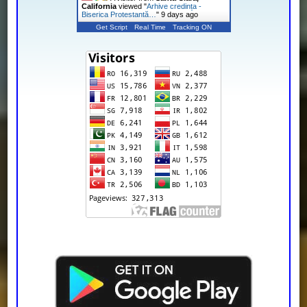
California
viewed "
Arhive credința -
Biserica Protestantă…
"
9 days ago
Get Script
Real Time
Tracking ON