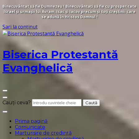
Binecuvântat să fie Dumnezeu ! Binecuvântați să fie cu prosperitate
Israel și urmașii lui Avram, Isac și Iacov precum și toți creștinii care
se adună în Hristos Domnul !
Sari la conținut
Biserica Protestantă
Evanghelică
Cauți ceva?
Prima pagină
Comunicate
Marturisire de credință
Marturisire de credință