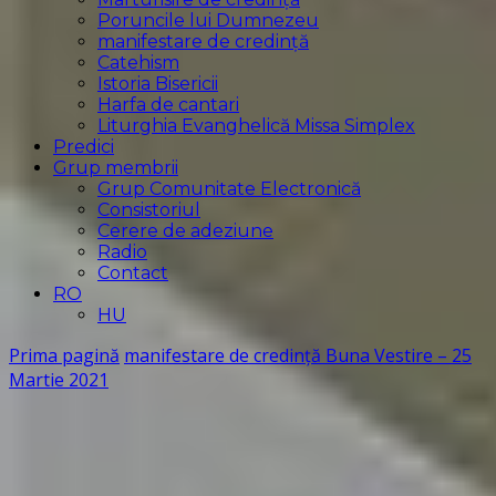
Poruncile lui Dumnezeu
manifestare de credință
Catehism
Istoria Bisericii
Harfa de cantari
Liturghia Evanghelică Missa Simplex
Predici
Grup membrii
Grup Comunitate Electronică
Consistoriul
Cerere de adeziune
Radio
Contact
RO
HU
Prima pagină
manifestare de credință
Buna Vestire – 25
Martie 2021