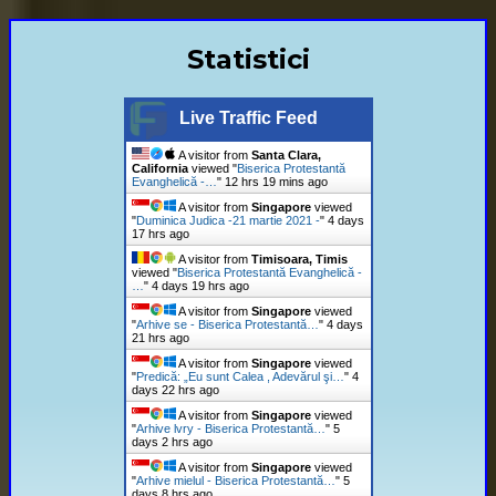
Statistici
Live Traffic Feed
A visitor from
Santa Clara,
California
viewed "
Biserica Protestantă
Evanghelică -…
"
12 hrs 19 mins ago
A visitor from
Singapore
viewed
"
Duminica Judica -21 martie 2021 -
"
4 days
17 hrs ago
A visitor from
Timisoara, Timis
viewed "
Biserica Protestantă Evanghelică -
…
"
4 days 19 hrs ago
A visitor from
Singapore
viewed
"
Arhive se - Biserica Protestantă…
"
4 days
21 hrs ago
A visitor from
Singapore
viewed
"
Predică: „Eu sunt Calea , Adevărul şi…
"
4
days 22 hrs ago
A visitor from
Singapore
viewed
"
Arhive lvry - Biserica Protestantă…
"
5
days 2 hrs ago
A visitor from
Singapore
viewed
"
Arhive mielul - Biserica Protestantă…
"
5
days 8 hrs ago