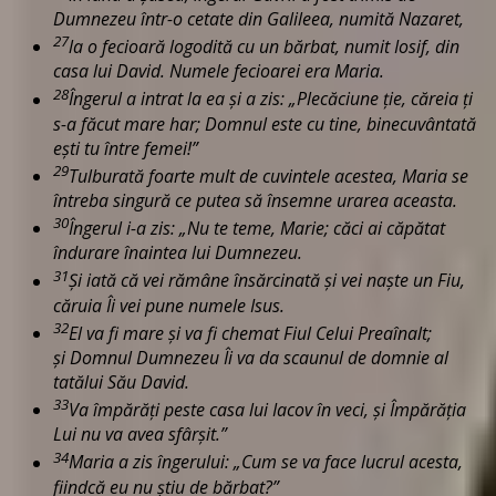
Dumnezeu într-o cetate din Galileea, numită Nazaret,
27
la o fecioară logodită cu un bărbat, numit Iosif, din
casa lui David. Numele fecioarei era Maria.
28
Îngerul a intrat la ea şi a zis: „Plecăciune ţie, căreia ţi
s-a făcut mare har; Domnul este cu tine, binecuvântată
eşti tu între femei!”
29
Tulburată foarte mult de cuvintele acestea, Maria se
întreba singură ce putea să însemne urarea aceasta.
30
Îngerul i-a zis: „Nu te teme, Marie; căci ai căpătat
îndurare înaintea lui Dumnezeu.
31
Şi iată că vei rămâne însărcinată şi vei naşte un Fiu,
căruia Îi vei pune numele Isus.
32
El va fi mare şi va fi chemat Fiul Celui Preaînalt;
şi Domnul Dumnezeu Îi va da scaunul de domnie al
tatălui Său David.
33
Va împărăţi peste casa lui Iacov în veci, şi Împărăţia
Lui nu va avea sfârşit.”
34
Maria a zis îngerului: „Cum se va face lucrul acesta,
fiindcă eu nu ştiu de bărbat?”