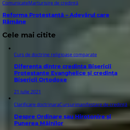
Comunicate
Marturisire de credință
Reforma Protestantă – Adevărul care
Rămâne
Cele mai citite
Curs de doctrine religioase comparate
Diferența dintre credința Bisericii
Protestante Evanghelice și credința
Bisericii Ortodoxe
21 iulie 2021
Clarificare doctrinara
Cursuri
manifestare de credință
Despre Ordinare sau Hirotonire și
Punerea Mâinilor