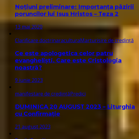
Noțiuni preliminare: Importanța păzirii
poruncilor lui Isus Hristos – Teza 2
13 mai 2020
Clarificare doctrinara
cultura
Marturisire de credință
Ce este apologetica celor patru
evangheliști. Care este Cristologia
noastră?
9 iunie 2023
manifestare de credință
Predici
DUMINICA 20 AUGUST 2023 – Liturghia
cu Confirmație
21 august 2023