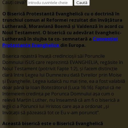
Cauți ceva?
O Biserică Protestantă Evanghelică cu o doctrină în
trunchiul comun al Reformei rezultat din învățătura
Lutherană, Moraviană Boemă și Valdenză în acord cu
Noul Testament. O biserică cu adevărat Evanghelic-
Lutherană în slujba ta co- semnatară a
Convenției
Protestante Evanghelice
din Europa.
Biserica noastră învață credincioșii săi Poruncile
Domnului ISUS care reprezintă EVANGHELIA, regăsite în
Noul Testament (potrivit Fapte 1:2), și facem distincție
clară între Legea lui Dumnezeu dată Evreilor prin Moise
și Evanghelie, Legea iudaică nu mai ține, ea a fost valabilă
doar până la Ioan Botezătorul (Luca 16:16). Faptul că ne
întemeiem credința pe Porunca Domnului așa cum o
relevă Martin Luther, nu înseamnă că am fi o biserică a
legii ci a Poruncii lui Hristos care așa a ordonat „și
învățații să păzească tot ce Eu v-am poruncit”.
Această biserică este o Biserică Evanghelică