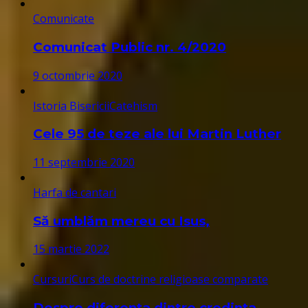
Comunicate
Comunicat Public nr. 4/2020
9 octombrie 2020
Istoria Bisericii
Catehism
Cele 95 de teze ale lui Martin Luther
11 septembrie 2020
Harfa de cantari
Să umblăm mereu cu Isus,
15 martie 2022
Cursuri
Curs de doctrine religioase comparate
Despre diferența dintre credința