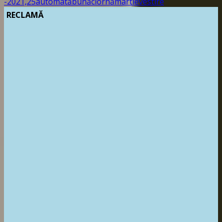
-
2021,
25
automată
bună
ciornă
martie
vestire
RECLAMĂ