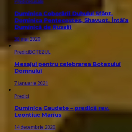
Predici
Rusalii
Duminica Coborârii Duhului Sfânt,
Dominica Pentecostes, Shavuot. Întâia
Duminică de Rusalii
30 mai 2020
Predici
BOTEZUL
Mesajul pentru celebrarea Botezului
Domnului
7 ianuarie 2021
Predici
Duminica Gaudete – predică rev.
Leontiuc Marius
14 decembrie 2020