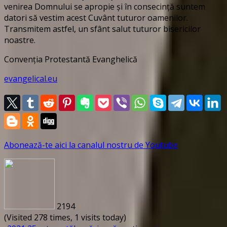
venirea Domnului se apropie și în consecință suntem
datori să vestim acest Cuvânt tuturor oamenilor.
Transmitem astfel, un sfânt salut tuturor bisericilor
noastre.
Convenția Protestantă Evanghelică
evangelical.eu
Abonează-te aici la canalul nostru de Youtube
2194
(Visited 278 times, 1 visits today)