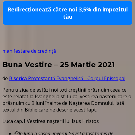
Redirecționează către noi 3,5% din impozitul
tău
manifestare de credință
Buna Vestire – 25 Martie 2021
de
Biserica Protestantă Evanghelică - Corpul Episcopal
Pentru ziua de astăzi noi toți creștinii prăznuim ceea ce
este relatat la Evanghelia sf. Luca, vestirea nașterii care o
prăznuim cu 9 luni înainte de Nașterea Domnului. Iată
textul din Biblie care ne descrie acest fapt:
Luca cap.1 Vestirea naşterii lui Isus Hristos
26
În luna a şasea, îngerul Gavril a fost trimis de