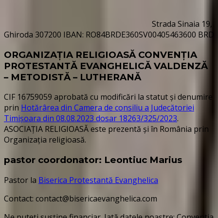
Strada Sinaia 19,
Ghiroda 307200 IBAN: RO84BRDE360SV00405463600 BRD
ORGANIZAȚIA RELIGIOASĂ CONVENŢIA
PROTESTANTĂ EVANGHELICĂ VALDENZĂ
– METODISTĂ – LUTHERANĂ
CIF 16759059 aprobată cu modificări la statut și denumire
prin
Hotărârea din Camera de consiliu a Judecătoriei
Timișoara din 08.08.2023 dosar 18263/325/2023
.
ASOCIAȚIA RELIGIOASĂ este prezentă și în România prin
Organizația religioasă.
pastor coordonator: Leontiuc Marius
Pastor la
Biserica Protestantă Evanghelica
Contact: contact@bisericaevanghelica.com
Ne puteți susține financiar. Iată datele noastre: Conventia