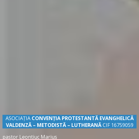
ASOCIAȚIA
CONVENŢIA PROTESTANTĂ EVANGHELICĂ
VALDENZĂ – METODISTĂ – LUTHERANĂ
CIF 16759059
pastor Leontiuc Marius