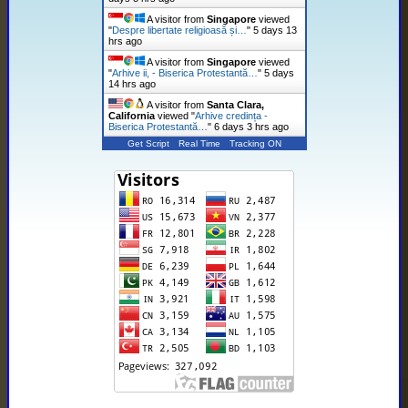
A visitor from
Singapore
viewed
"
Despre libertate religioasă și…
"
5 days 13
hrs ago
A visitor from
Singapore
viewed
"
Arhive ii, - Biserica Protestantă…
"
5 days
14 hrs ago
A visitor from
Santa Clara,
California
viewed "
Arhive credința -
Biserica Protestantă…
"
6 days 3 hrs ago
Get Script
Real Time
Tracking ON