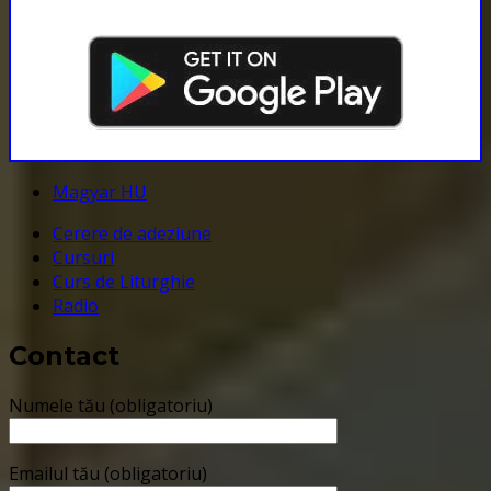
Magyar HU
Cerere de adeziune
Cursuri
Curs de Liturghie
Radio
Contact
Numele tău (obligatoriu)
Emailul tău (obligatoriu)