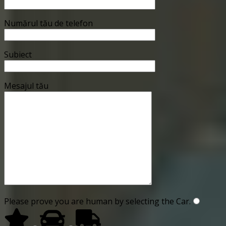
Numărul tău de telefon
Subiect
Mesajul tău
Please prove you are human by selecting the
Car
.