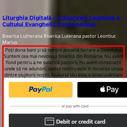
Liturghia Digitală – O Expresie Legitimă a
Cultului Evanghelic Contemporan
Biserica Lutherana
Biserica Luterana
pastor Leontiuc
Marius
Poți dona bani și să sprijini această lucrare a Domnului.
Suntem cea mai nevoiașă biserică din România. Nu avem
fond pentru a ne salariza pastorii, nu avem construcții
unde să ne adunăm, sediul nostru este în locuința unuia
dintre slujitorii noștri. Ajutorul tău este o binecuvântare