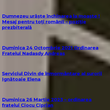
Dumnezeu urăște închinarea la moaște !
Mesaj pentru toți românii – poziție
prezbiterală
Duminica 24 Octombrie 2021 Ordinarea
Fratelui Nadasdy Andreas
Serviciul Divin de înmormântare al surorii
Ignătoaie Elena
Duminica 26 Martie 2023 – ordinarea
fratelui Ciocu Ciprian