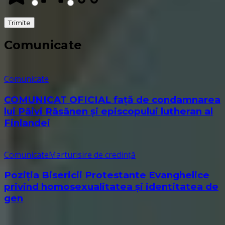
Comunicate
Comunicate
COMUNICAT OFICIAL față de condamnarea
lui Päivi Räsänen și episcopului lutheran al
Finlandei
Comunicate
Marturisire de credință
Poziția Bisericii Protestante Evanghelice
privind homosexualitatea și identitatea de
gen