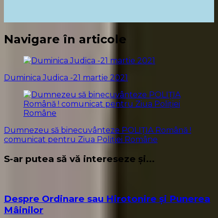
Navigare în articole
Duminica Judica -21 martie 2021
Dumnezeu să binecuvânteze POLIȚIA Română !
comunicat pentru Ziua Poliției Române
S-ar putea să vă intereseze și...
Despre Ordinare sau Hirotonire și Punerea
Mâinilor