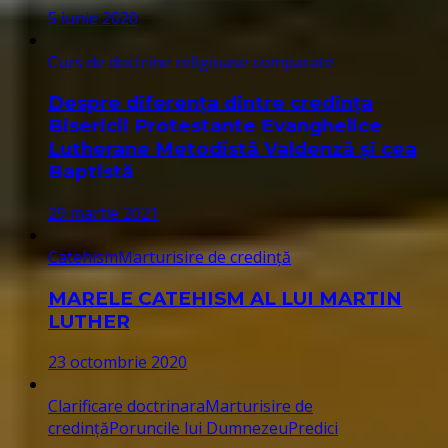
5 iunie 2020
Curs de doctrine religioase comparate
Despre diferența dintre credința
Bisericii Protestante Evanghelice
Lutherane Metodistă Valdenză și cea
Baptistă
29 martie 2021
Catehism
Marturisire de credință
MARELE CATEHISM AL LUI MARTIN
LUTHER
23 octombrie 2020
Clarificare doctrinara
Marturisire de
credință
Poruncile lui Dumnezeu
Predici