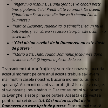
35
Îngerul i-a răspuns: „Duhul Sfânt Se va coborî peste
tine, şi puterea Celui Preaînalt te va umbri. De aceea,
Sfântul care Se va naşte din tine va fi chemat Fiul lui
Dumnezeu.
36
Iată că Elisabeta, rudenia ta, a zămislit şi ea un fiu la
bătrâneţe; şi ea, căreia i se zicea stearpă, este acum în a
şasea lună.
37
Căci niciun cuvânt de la Dumnezeu nu este lipsit
de putere
.”
38
Maria a zis: „Iată, roaba Domnului; facă-mi-se după
cuvintele tale!” Şi îngerul a plecat de la ea.
Transmitem tuturor fraților și surorilor noastre, bucuria
acestui moment pe care anul acesta trebuie să-l avem
mai mult în casele noastre. Bucuria momentului, ne dă
speranță. Acum mii de ani s-a profețit că Isus se va naște,
și s-a năsut și ne-a mântuit. Dar tot atunci ni s-a promis
că Evanghelia este plină de putere. Aceasta este vestea
pentru noi cei de astăzi,
Căci niciun cuvânt de la
Dumnezeu nu este lipsit de putere
.
Este tot mai clar că