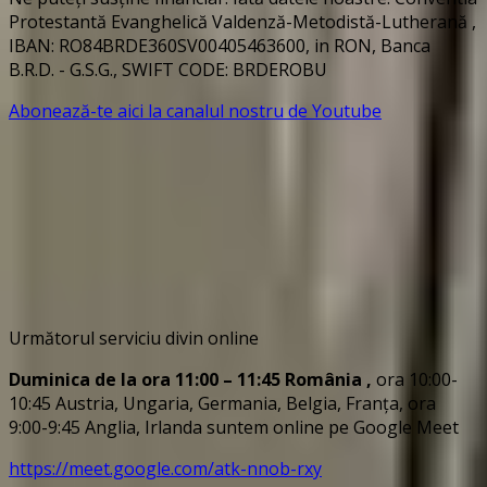
Protestantă Evanghelică Valdenză-Metodistă-Lutherană ,
IBAN: RO84BRDE360SV00405463600, in RON, Banca
B.R.D. - G.S.G., SWIFT CODE: BRDEROBU
Abonează-te aici la canalul nostru de Youtube
Următorul serviciu divin online
Duminica de la ora 11:00 – 11:45
România
,
ora 10:00-
10:45 Austria, Ungaria, Germania, Belgia, Franța, ora
9:00-9:45 Anglia, Irlanda suntem online pe Google Meet
https://meet.google.com/atk-nnob-rxy