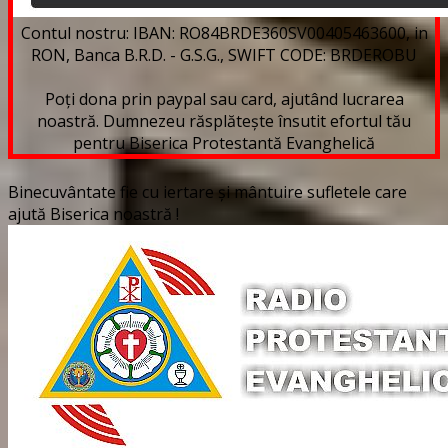
Contul nostru: IBAN: RO84BRDE360SV00405463600, in
RON, Banca B.R.D. - G.S.G., SWIFT CODE: BRDEROBU
Poți dona prin paypal sau card, ajutând lucrarea
noastră. Dumnezeu răsplătește însutit efortul tău
pentru Biserica Protestantă Evanghelică
Binecuvântate fie cu iertare și mântuire sufletele care
ajută Biserica noastră !