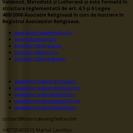
Valdenză, Metodistă și Lutherană și este formată în
structura reglementată de art. 4,5 și 6 Legea
489/2006
Asociație Religioasă în curs de înscriere în
Registrul Asociațiilor Religioase.
www.bisericaevanghelica.eu
bisericaluterana.ro
biserica-lutherana.ro
biserica-luterana.ro
biserica-lutherana.com
www.bisericaevanghelica.ro
www.bisericaevanghelica.com
www.bisericaprotestanta.ro
www.bisericaprotestanta.com
www.bisericaprotestanta.eu
contact@bisericaevanghelica.com
+40720435515 Marius Leontiuc