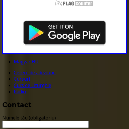
Magyar HU
Cerere de adeziune
Cursuri
Curs de Liturghie
Radio
Contact
Numele tău (obligatoriu)