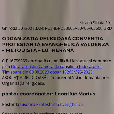
Strada Sinaia 19,
Ghiroda 307200 IBAN: RO84BRDE360SV00405463600 BRD
ORGANIZAȚIA RELIGIOASĂ CONVENŢIA
PROTESTANTĂ EVANGHELICĂ VALDENZĂ
– METODISTĂ – LUTHERANĂ
CIF 16759059 aprobată cu modificări la statut și denumire
prin
Hotărârea din Camera de consiliu a Judecătoriei
Timișoara din 08.08.2023 dosar 18263/325/2023
.
ASOCIAȚIA RELIGIOASĂ este prezentă și în România prin
Organizația religioasă.
pastor coordonator: Leontiuc Marius
Pastor la
Biserica Protestantă Evanghelica
Contact: contact@bisericaevanghelica.com