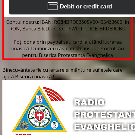
Contul nostru: IBAN: RO84BRDE360SV00405463600, in
RON, Banca B.R.D. - G.S.G., SWIFT CODE: BRDEROBU
Poți dona prin paypal sau card, ajutând lucrarea
noastră. Dumnezeu răsplătește însutit efortul tău
pentru Biserica Protestantă Evanghelică
Binecuvântate fie cu iertare și mântuire sufletele care
ajută Biserica noastră !