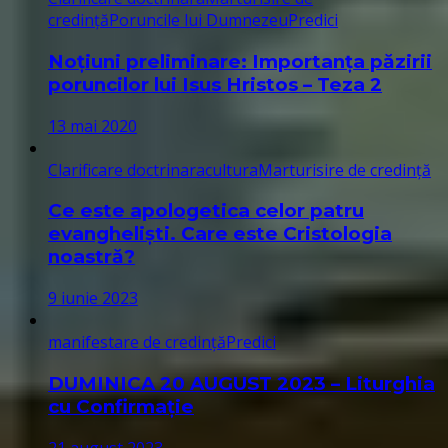
credință
Poruncile lui Dumnezeu
Predici
Noțiuni preliminare: Importanța păzirii
poruncilor lui Isus Hristos – Teza 2
13 mai 2020
Clarificare doctrinara
cultura
Marturisire de credință
Ce este apologetica celor patru
evangheliști. Care este Cristologia
noastră?
9 iunie 2023
manifestare de credință
Predici
DUMINICA 20 AUGUST 2023 – Liturghia
cu Confirmație
21 august 2023