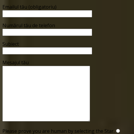
Emailul tău (obligatoriu)
Numărul tău de telefon
Subiect
Mesajul tău
Please prove you are human by selecting the
Star
.