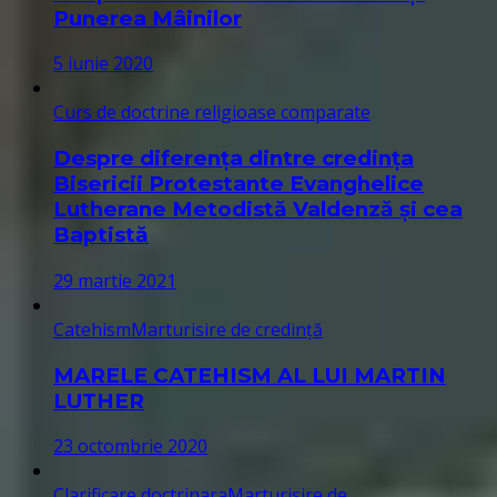
Punerea Mâinilor
5 iunie 2020
Curs de doctrine religioase comparate
Despre diferența dintre credința
Bisericii Protestante Evanghelice
Lutherane Metodistă Valdenză și cea
Baptistă
29 martie 2021
Catehism
Marturisire de credință
MARELE CATEHISM AL LUI MARTIN
LUTHER
23 octombrie 2020
Clarificare doctrinara
Marturisire de