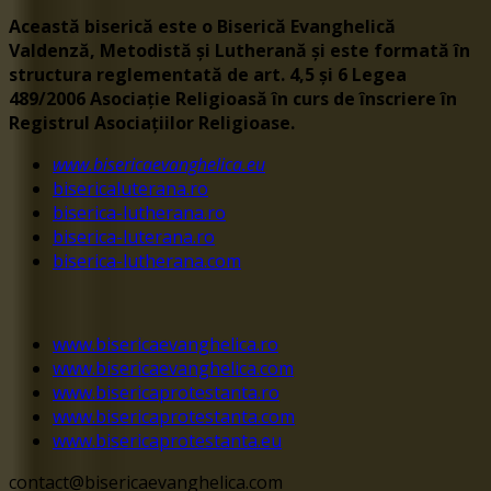
Această biserică este o Biserică Evanghelică
Valdenză, Metodistă și Lutherană și este formată în
structura reglementată de art. 4,5 și 6 Legea
489/2006
Asociație Religioasă în curs de înscriere în
Registrul Asociațiilor Religioase.
www.bisericaevanghelica.eu
bisericaluterana.ro
biserica-lutherana.ro
biserica-luterana.ro
biserica-lutherana.com
www.bisericaevanghelica.ro
www.bisericaevanghelica.com
www.bisericaprotestanta.ro
www.bisericaprotestanta.com
www.bisericaprotestanta.eu
contact@bisericaevanghelica.com