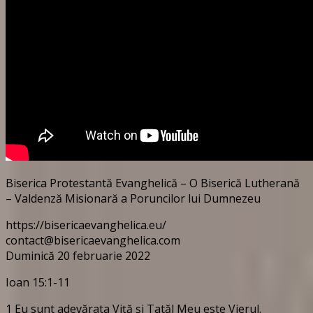
Biserica Protestantă Evanghelică – O Biserică Lutherană
– Valdenză Misionară a Poruncilor lui Dumnezeu
https://bisericaevanghelica.eu/
contact@bisericaevanghelica.com
Duminică 20 februarie 2022
Ioan 15:1-11
1 Eu sunt adevărata Viţă şi Tatăl Meu este Vierul.