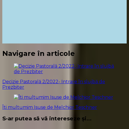
Navigare în articole
Decizie Pastorală 2/2022- Intrare în slujbă de
Prezbiter
Îti multumim Isuse de Melchior Teschner
S-ar putea să vă intereseze și...