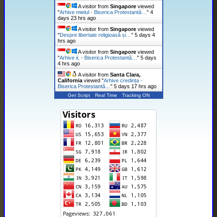
A visitor from
Singapore
viewed
"
Arhive mielul - Biserica Protestantă…
"
4
days 23 hrs ago
A visitor from
Singapore
viewed
"
Despre libertate religioasă și…
"
5 days 4
hrs ago
A visitor from
Singapore
viewed
"
Arhive ii, - Biserica Protestantă…
"
5 days
4 hrs ago
A visitor from
Santa Clara,
California
viewed "
Arhive credința -
Biserica Protestantă…
"
5 days 17 hrs ago
Get Script
Real Time
Tracking ON