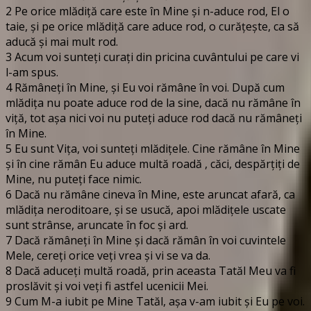
2 Pe orice mlădiţă care este în Mine şi n-aduce rod, El o
taie, şi pe orice mlădiţă care aduce rod, o curăţeşte, ca să
aducă şi mai mult rod.
3 Acum voi sunteţi curaţi din pricina cuvântului pe care vi
l-am spus.
4 Rămâneţi în Mine, şi Eu voi rămâne în voi. După cum
mlădiţa nu poate aduce rod de la sine, dacă nu rămâne în
viţă, tot aşa nici voi nu puteţi aduce rod dacă nu rămâneţi
în Mine.
5 Eu sunt Viţa, voi sunteţi mlădiţele. Cine rămâne în Mine
şi în cine rămân Eu aduce multă roadă , căci, despărţiţi de
Mine, nu puteţi face nimic.
6 Dacă nu rămâne cineva în Mine, este aruncat afară, ca
mlădiţa neroditoare, şi se usucă, apoi mlădiţele uscate
sunt strânse, aruncate în foc şi ard.
7 Dacă rămâneţi în Mine şi dacă rămân în voi cuvintele
Mele, cereţi orice veţi vrea şi vi se va da.
8 Dacă aduceţi multă roadă, prin aceasta Tatăl Meu va fi
proslăvit şi voi veţi fi astfel ucenicii Mei.
9 Cum M-a iubit pe Mine Tatăl, aşa v-am iubit şi Eu pe voi.