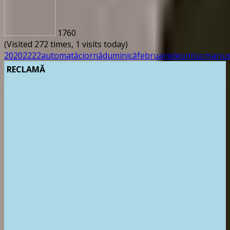
1760
(Visited 272 times, 1 visits today)
20
2022
22
automată
ciornă
duminică
februarie
leontiuc
mariu
RECLAMĂ