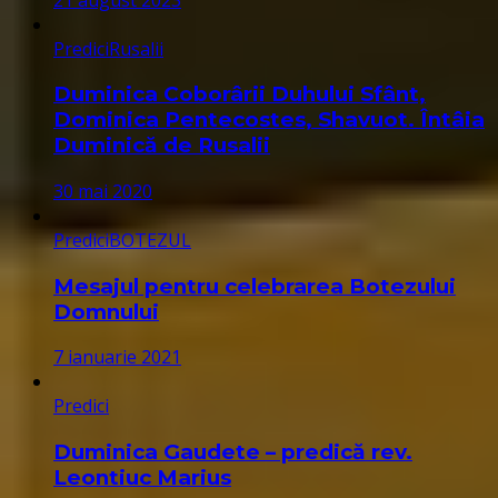
Predici
Rusalii
Duminica Coborârii Duhului Sfânt,
Dominica Pentecostes, Shavuot. Întâia
Duminică de Rusalii
30 mai 2020
Predici
BOTEZUL
Mesajul pentru celebrarea Botezului
Domnului
7 ianuarie 2021
Predici
Duminica Gaudete – predică rev.
Leontiuc Marius