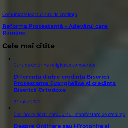
Comunicate
Marturisire de credință
Reforma Protestantă – Adevărul care
Rămâne
Cele mai citite
Curs de doctrine religioase comparate
Diferența dintre credința Bisericii
Protestante Evanghelice și credința
Bisericii Ortodoxe
21 iulie 2021
Clarificare doctrinara
Cursuri
manifestare de credință
Despre Ordinare sau Hirotonire și