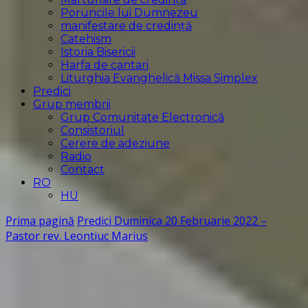
Poruncile lui Dumnezeu
manifestare de credință
Catehism
Istoria Bisericii
Harfa de cantari
Liturghia Evanghelică Missa Simplex
Predici
Grup membrii
Grup Comunitate Electronică
Consistoriul
Cerere de adeziune
Radio
Contact
RO
HU
Prima pagină
Predici
Duminica 20 Februarie 2022 –
Pastor rev. Leontiuc Marius