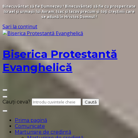
Binecuvântat să fie Dumnezeu ! Binecuvântați să fie cu prosperitate
Israel și urmașii lui Avram, Isac și Iacov precum și toți creștinii care
se adună în Hristos Domnul !
Sari la conținut
Biserica Protestantă
Evanghelică
Cauți ceva?
Prima pagină
Comunicate
Marturisire de credință
Marturisire de credință