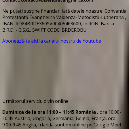
Ne puteți susține financiar. Iată datele noastre: Conventia
Protestantă Evanghelică Valdenză-Metodistă-Lutherană ,
IBAN: RO84BRDE360SV00405463600, in RON, Banca
B.R.D. - G.S.G., SWIFT CODE: BRDEROBU
Abonează-te aici la canalul nostru de Youtube
Următorul serviciu divin online
Duminica de la ora 11:00 – 11:45
România
,
ora 10:00-
10:45 Austria, Ungaria, Germania, Belgia, Franța, ora
9:00-9:45 Anglia, Irlanda suntem online pe Google Meet