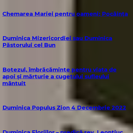
Chemarea Mariei pentru oameni: Pocăința
Duminica Mizericordiei sau Duminica
Păstorului cel Bun
Botezul, îmbrăcăminte pentru viața de
apoi și mărturie a cugetului sufleului
mântuit
Duminica Populus Zion 4 Decembrie 2022
Duminica Floriilor – predică rev. Leontiuc