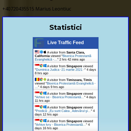
+40720435515 Marius Leontiuc
Statistici
Live Traffic Feed
A visitor from
Santa Clara,
California
viewed "
Biserica Protestantă
Evanghelică -…
"
2 hrs 42 mins ago
A visitor from
Singapore
viewed
"
Duminica Judica -21 martie 2021 -
"
4 days
8 hrs ago
A visitor from
Timisoara, Timis
viewed "
Biserica Protestantă Evanghelică -
…
"
4 days 9 hrs ago
A visitor from
Singapore
viewed
"
Arhive se - Biserica Protestantă…
"
4 days
11 hrs ago
A visitor from
Singapore
viewed
"
Predică: „Eu sunt Calea , Adevărul şi…
"
4
days 12 hrs ago
A visitor from
Singapore
viewed
"
Arhive lvry - Biserica Protestantă…
"
4
days 16 hrs ago