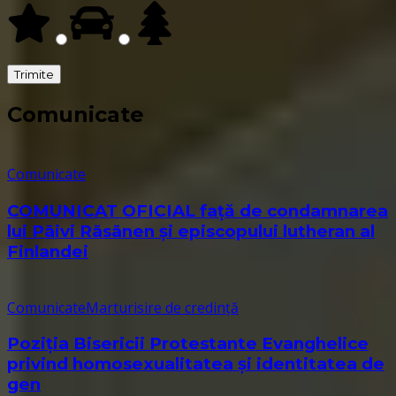
Comunicate
Comunicate
COMUNICAT OFICIAL față de condamnarea
lui Päivi Räsänen și episcopului lutheran al
Finlandei
Comunicate
Marturisire de credință
Poziția Bisericii Protestante Evanghelice
privind homosexualitatea și identitatea de
gen