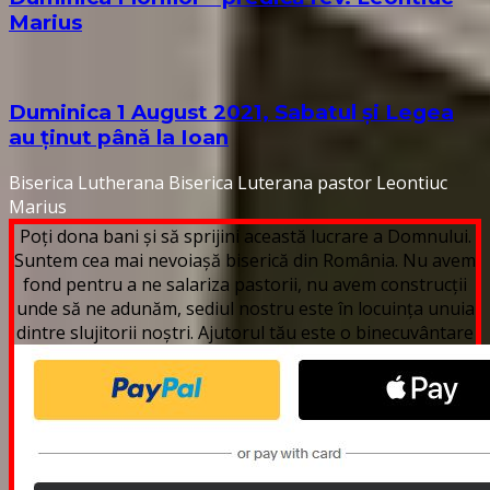
Marius
Duminica 1 August 2021, Sabatul și Legea
au ținut până la Ioan
Biserica Lutherana
Biserica Luterana
pastor Leontiuc
Marius
Poți dona bani și să sprijini această lucrare a Domnului.
Suntem cea mai nevoiașă biserică din România. Nu avem
fond pentru a ne salariza pastorii, nu avem construcții
unde să ne adunăm, sediul nostru este în locuința unuia
dintre slujitorii noștri. Ajutorul tău este o binecuvântare