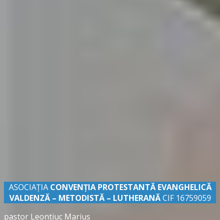
ASOCIAȚIA
CONVENŢIA PROTESTANTĂ EVANGHELICĂ
VALDENZĂ – METODISTĂ – LUTHERANĂ
CIF 16759059
pastor Leontiuc Marius