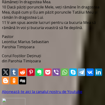
Rămâneţi în dragostea Mea.
10 Dacă păziţi poruncile Mele, veţi rămâne în dragostea
Mea, după cum şi Eu am păzit poruncile Tatălui Meu şi
rămân în dragostea Lui.
11 V-am spus aceste lucruri pentru ca bucuria Mea să
rămână în voi şi bucuria voastră să fie deplină.
Pastor
Leontiuc Marius Sebastian
Parohia Timișoara
Corul Foștilor Deținuți
din Parohia Timișoara
Abonează-te aici la canalul nostru de Youtube