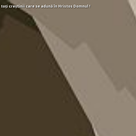
 toți creștinii care se adună în Hristos Domnul !