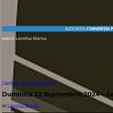
ASOCIAȚIA
CONVENŢIA 
pastor Leontiuc Marius
Clarificare doctrinara
Predici
Duminica 22 Septembrie 2024 – Ce
de
Leontiuc Marius