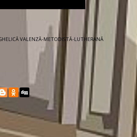
NGHELICĂ VALENZĂ-METODISTĂ-LUTHERANĂ