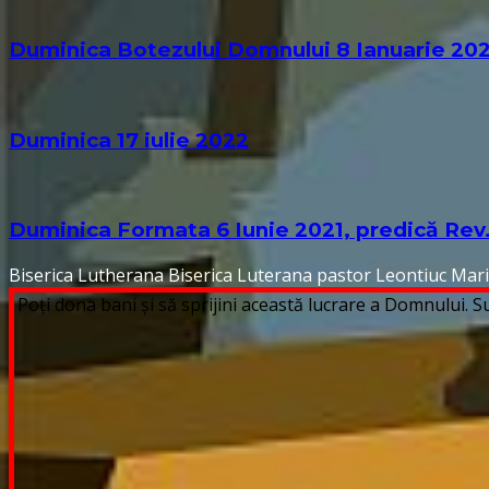
Duminica Botezului Domnului 8 Ianuarie 202
Duminica 17 iulie 2022
Duminica Formata 6 Iunie 2021, predică Rev
Biserica Lutherana
Biserica Luterana
pastor Leontiuc Mar
Poți dona bani și să sprijini această lucrare a Domnului.