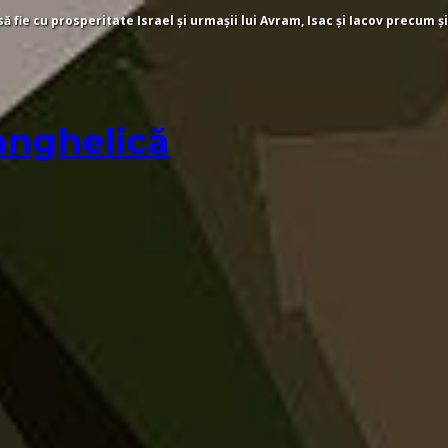
fie cu prosperitate Israel și urmașii lui Avram, Isac și Iacov precum și
anghelică