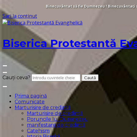
Binecuvântat să fie Dumnezeu ! Binecuvântați să 
Sari la conținut
Biserica Protestantă Ev
Cauți ceva?
Prima pagină
Comunicate
Marturisire de credință
Marturisire de credință
Poruncile lui Dumnezeu
manifestare de credință
Catehism
Istoria Bisericii