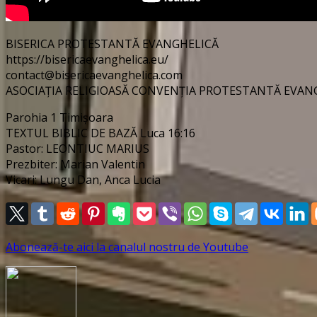
BISERICA PROTESTANTĂ EVANGHELICĂ
https://bisericaevanghelica.eu/
contact@bisericaevanghelica.com
ASOCIAȚIA RELIGIOASĂ CONVENȚIA PROTESTANTĂ EVA
Parohia 1 Timișoara
TEXTUL BIBLIC DE BAZĂ Luca 16:16
Pastor: LEONTIUC MARIUS
Prezbiter: Marian Valentin
Vicari: Lungu Dan, Anca Lucia
Abonează-te aici la canalul nostru de Youtube