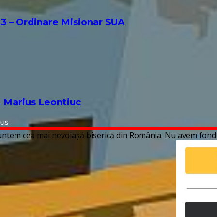
3 – Ordinare Misionar SUA
. Marius Leontiuc
ius
 Suntem cea mai nevoiașă biserică din România. Nu avem fond 