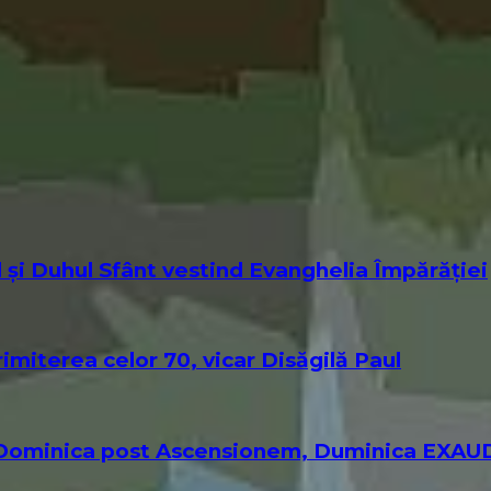
 și Duhul Sfânt vestind Evanghelia Împărăției
miterea celor 70, vicar Disăgilă Paul
 – Dominica post Ascensionem, Duminica EXAU