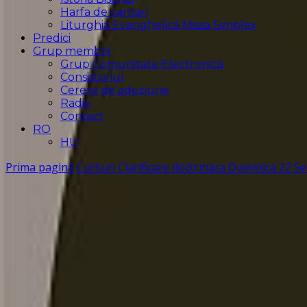
Harfa de cantari
Liturghia Evanghelică Missa Simplex
Predici
Grup membrii
Grup Comunitate Electronică
Consistoriul
Cerere de adeziune
Radio
Contact
RO
HU
Prima pagină
Cursuri
Clarificare doctrinara
Duminica 22 Se