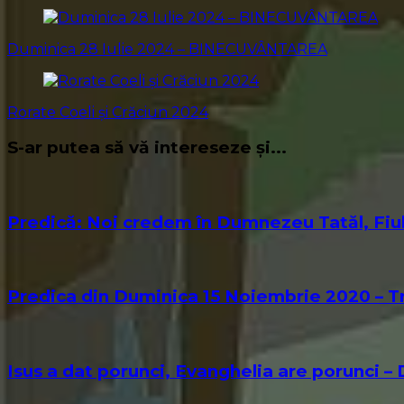
Duminica 28 Iulie 2024 – BINECUVÂNTAREA
Rorate Coeli și Crăciun 2024
S-ar putea să vă intereseze și...
Predică: Noi credem în Dumnezeu Tatăl, Fiul
Predica din Duminica 15 Noiembrie 2020 – Tri
Isus a dat porunci, Evanghelia are porunci