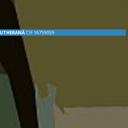
LUTHERANĂ
CIF 16759059