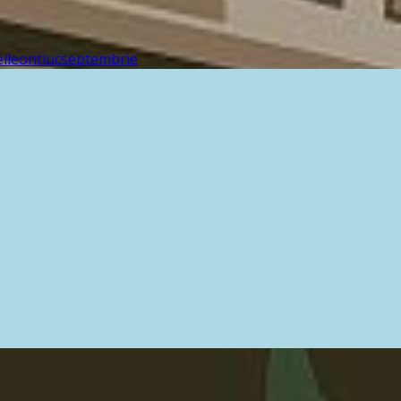
ei
leontiuc
septembrie