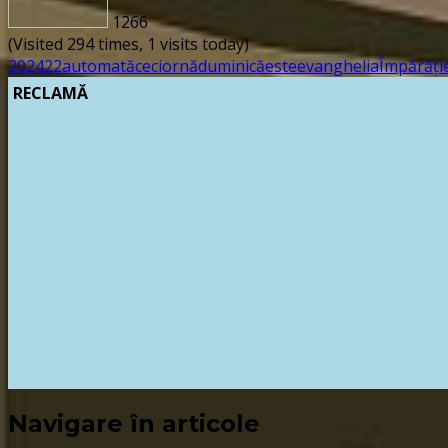
1266
(Visited 294 times, 1 visits today)
2024
22
automată
ce
ciornă
duminică
este
evanghelia
Împărăți
RECLAMĂ
Navigare în articole