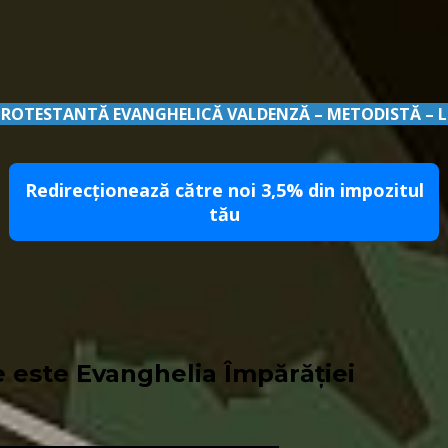
PROTESTANTĂ EVANGHELICĂ VALDENZĂ – METODISTĂ – 
Redirecționează către noi 3,5% din impozitul
tău
 este Evanghelia Împărăției