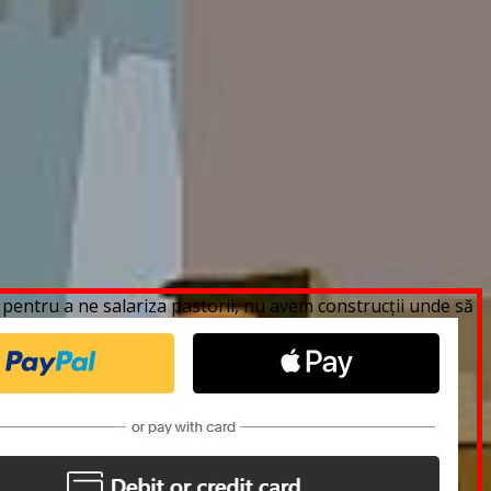
pentru a ne salariza pastorii, nu avem construcții unde să