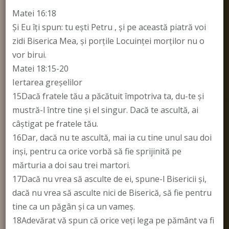
Matei 16:18
Şi Eu îţi spun: tu eşti Petru , şi pe această piatră voi
zidi Biserica Mea, şi porţile Locuinţei morţilor nu o
vor birui.
Matei 18:15-20
Iertarea greşelilor
15Dacă fratele tău a păcătuit împotriva ta, du-te şi
mustră-l între tine şi el singur. Dacă te ascultă, ai
câştigat pe fratele tău.
16Dar, dacă nu te ascultă, mai ia cu tine unul sau doi
inşi, pentru ca orice vorbă să fie sprijinită pe
mărturia a doi sau trei martori.
17Dacă nu vrea să asculte de ei, spune-l Bisericii şi,
dacă nu vrea să asculte nici de Biserică, să fie pentru
tine ca un păgân şi ca un vameş.
18Adevărat vă spun că orice veţi lega pe pământ va fi