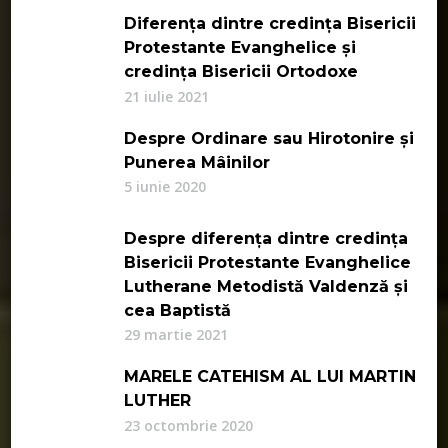
Diferența dintre credința Bisericii
Protestante Evanghelice și
credința Bisericii Ortodoxe
21 iulie 2021
Despre Ordinare sau Hirotonire și
Punerea Mâinilor
5 iunie 2020
Despre diferența dintre credința
Bisericii Protestante Evanghelice
Lutherane Metodistă Valdenză și
cea Baptistă
29 martie 2021
MARELE CATEHISM AL LUI MARTIN
LUTHER
23 octombrie 2020