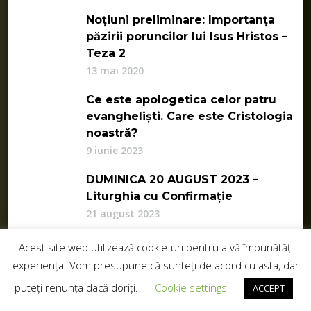
Noțiuni preliminare: Importanța
păzirii poruncilor lui Isus Hristos –
Teza 2
13 mai 2020
Ce este apologetica celor patru
evangheliști. Care este Cristologia
noastră?
9 iunie 2023
DUMINICA 20 AUGUST 2023 –
Liturghia cu Confirmație
21 august 2023
Acest site web utilizează cookie-uri pentru a vă îmbunătăți
Duminica Coborârii Duhului Sfânt,
experiența. Vom presupune că sunteți de acord cu asta, dar
Dominica Pentecostes, Shavuot.
Întâia Duminică de Rusalii
puteți renunța dacă doriți.
Cookie settings
ACCEPT
30 mai 2020