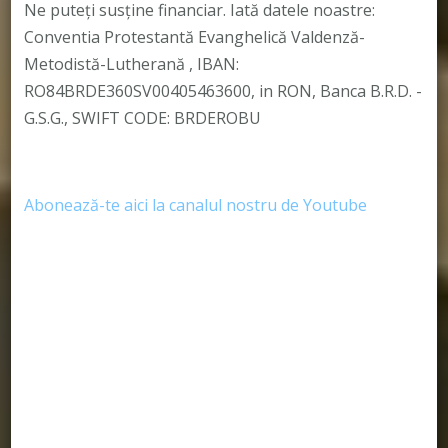
Ne puteți susține financiar. Iată datele noastre:
Conventia Protestantă Evanghelică Valdenză-
Metodistă-Lutherană , IBAN:
RO84BRDE360SV00405463600, in RON, Banca B.R.D. -
G.S.G., SWIFT CODE: BRDEROBU
Abonează-te aici la canalul nostru de Youtube