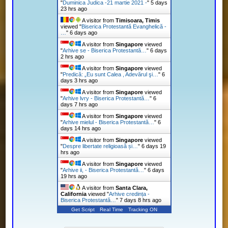
"
Duminica Judica -21 martie 2021 -
"
5 days
23 hrs ago
A visitor from
Timisoara, Timis
viewed "
Biserica Protestantă Evanghelică -
…
"
6 days ago
A visitor from
Singapore
viewed
"
Arhive se - Biserica Protestantă…
"
6 days
2 hrs ago
A visitor from
Singapore
viewed
"
Predică: „Eu sunt Calea , Adevărul şi…
"
6
days 3 hrs ago
A visitor from
Singapore
viewed
"
Arhive lvry - Biserica Protestantă…
"
6
days 7 hrs ago
A visitor from
Singapore
viewed
"
Arhive mielul - Biserica Protestantă…
"
6
days 14 hrs ago
A visitor from
Singapore
viewed
"
Despre libertate religioasă și…
"
6 days 19
hrs ago
A visitor from
Singapore
viewed
"
Arhive ii, - Biserica Protestantă…
"
6 days
19 hrs ago
A visitor from
Santa Clara,
California
viewed "
Arhive credința -
Biserica Protestantă…
"
7 days 8 hrs ago
Get Script
Real Time
Tracking ON