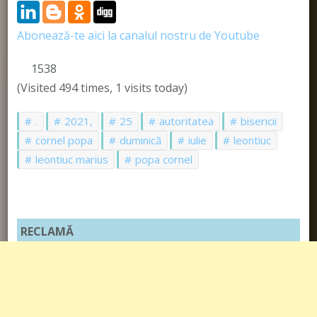
Abonează-te aici la canalul nostru de Youtube
1538
(Visited 494 times, 1 visits today)
.
2021,
25
autoritatea
bisericii
cornel popa
duminică
iulie
leontiuc
leontiuc marius
popa cornel
RECLAMĂ