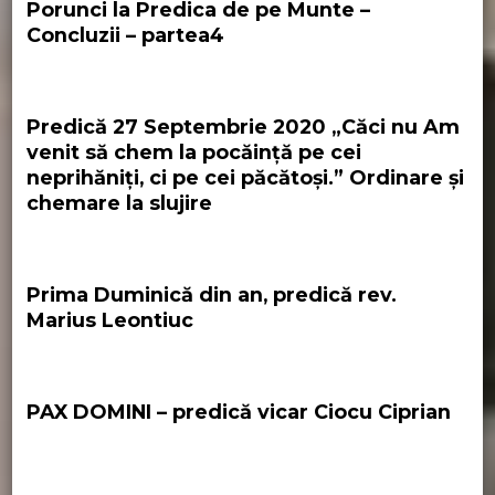
Porunci la Predica de pe Munte –
Concluzii – partea4
Predică 27 Septembrie 2020 „Căci nu Am
venit să chem la pocăinţă pe cei
neprihăniţi, ci pe cei păcătoşi.” Ordinare și
chemare la slujire
Prima Duminică din an, predică rev.
Marius Leontiuc
PAX DOMINI – predică vicar Ciocu Ciprian