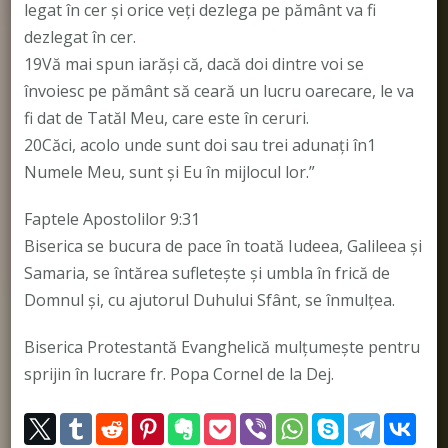
legat în cer şi orice veţi dezlega pe pământ va fi
dezlegat în cer.
19Vă mai spun iarăşi că, dacă doi dintre voi se
învoiesc pe pământ să ceară un lucru oarecare, le va
fi dat de Tatăl Meu, care este în ceruri.
20Căci, acolo unde sunt doi sau trei adunaţi în1
Numele Meu, sunt şi Eu în mijlocul lor.”
Faptele Apostolilor 9:31
Biserica se bucura de pace în toată Iudeea, Galileea şi
Samaria, se întărea sufleteşte şi umbla în frică de
Domnul şi, cu ajutorul Duhului Sfânt, se înmulţea.
Biserica Protestantă Evanghelică mulțumește pentru
sprijin în lucrare fr. Popa Cornel de la Dej.