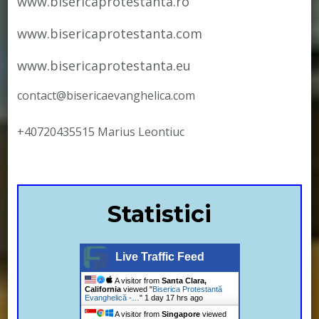
www.bisericaprotestanta.ro
www.bisericaprotestanta.com
www.bisericaprotestanta.eu
contact@bisericaevanghelica.com
+40720435515 Marius Leontiuc
Statistici
Live Traffic Feed
A visitor from
Santa Clara,
California
viewed "
Biserica Protestantă
Evanghelică -…
"
1 day 17 hrs ago
A visitor from
Singapore
viewed