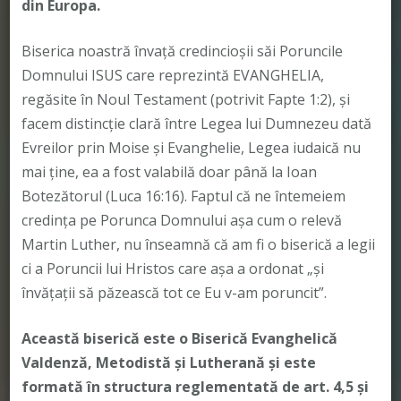
din Europa.
Biserica noastră învață credincioșii săi Poruncile
Domnului ISUS care reprezintă EVANGHELIA,
regăsite în Noul Testament (potrivit Fapte 1:2), și
facem distincție clară între Legea lui Dumnezeu dată
Evreilor prin Moise și Evanghelie, Legea iudaică nu
mai ține, ea a fost valabilă doar până la Ioan
Botezătorul (Luca 16:16). Faptul că ne întemeiem
credința pe Porunca Domnului așa cum o relevă
Martin Luther, nu înseamnă că am fi o biserică a legii
ci a Poruncii lui Hristos care așa a ordonat „și
învățații să păzească tot ce Eu v-am poruncit”.
Această biserică este o Biserică Evanghelică
Valdenză, Metodistă și Lutherană și este
formată în structura reglementată de art. 4,5 și