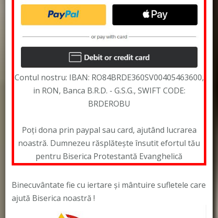
Contul nostru: IBAN: RO84BRDE360SV00405463600,
in RON, Banca B.R.D. - G.S.G., SWIFT CODE:
BRDEROBU
Poți dona prin paypal sau card, ajutând lucrarea
noastră. Dumnezeu răsplătește însutit efortul tău
pentru Biserica Protestantă Evanghelică
Binecuvântate fie cu iertare și mântuire sufletele care
ajută Biserica noastră !