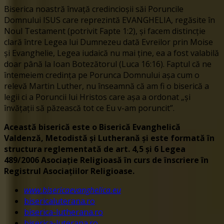
Biserica noastră învață credincioșii săi Poruncile
Domnului ISUS care reprezintă EVANGHELIA, regăsite în
Noul Testament (potrivit Fapte 1:2), și facem distincție
clară între Legea lui Dumnezeu dată Evreilor prin Moise
și Evanghelie, Legea iudaică nu mai ține, ea a fost valabilă
doar până la Ioan Botezătorul (Luca 16:16). Faptul că ne
întemeiem credința pe Porunca Domnului așa cum o
relevă Martin Luther, nu înseamnă că am fi o biserică a
legii ci a Poruncii lui Hristos care așa a ordonat „și
învățații să păzească tot ce Eu v-am poruncit”.
Această biserică este o Biserică Evanghelică
Valdenză, Metodistă și Lutherană și este formată în
structura reglementată de art. 4,5 și 6 Legea
489/2006
Asociație Religioasă în curs de înscriere în
Registrul Asociațiilor Religioase.
www.bisericaevanghelica.eu
bisericaluterana.ro
biserica-lutherana.ro
biserica-luterana.ro