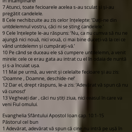
în întâmpinare!’
7 Atunci, toate fecioarele acelea s-au sculat şi şi-au
pregătit candelele.
8 Cele nechibzuite au zis celor înţelepte: ‘Daţi-ne din
untdelemnul vostru, căci ni se sting candelele.’
9 Cele înţelepte le-au răspuns: ‘Nu, ca nu cumva să nu ne
ajungă nici nouă, nici vouă, ci mai bine duceţi-vă la cei ce
vând untdelemn şi cumpăraţi-vă.’
10 Pe când se duceau ele să cumpere untdelemn, a venit
mirele: cele ce erau gata au intrat cu el în odaia de nuntă
şi s-a încuiat uşa.
11 Mai pe urmă, au venit şi celelalte fecioare şi au zis:
‘Doamne , Doamne, deschide-ne!’
12 Dar el, drept răspuns, le-a zis: ‘Adevărat vă spun că nu
vă cunosc!’
13 Vegheaţi dar , căci nu ştiţi ziua, nici ceasul în care va
veni Fiul omului.
Evanghelia Sfântului Apostol Ioan cap. 10:1-15
Păstorul cel bun
1 Adevărat, adevărat vă spun că cine nu intră pe uşă în