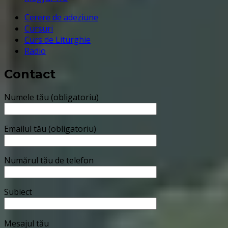
Cerere de adeziune
Cursuri
Curs de Liturghie
Radio
Contact
Numele tău (obligatoriu)
Emailul tău (obligatoriu)
Numărul tău de telefon
Subiect
Mesajul tău