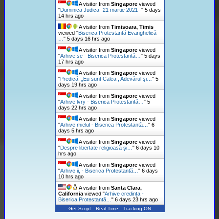
A visitor from
Singapore
viewed
"
Duminica Judica -21 martie 2021 -
"
5 days
14 hrs ago
A visitor from
Timisoara, Timis
viewed "
Biserica Protestantă Evanghelică -
…
"
5 days 16 hrs ago
A visitor from
Singapore
viewed
"
Arhive se - Biserica Protestantă…
"
5 days
17 hrs ago
A visitor from
Singapore
viewed
"
Predică: „Eu sunt Calea , Adevărul şi…
"
5
days 19 hrs ago
A visitor from
Singapore
viewed
"
Arhive lvry - Biserica Protestantă…
"
5
days 22 hrs ago
A visitor from
Singapore
viewed
"
Arhive mielul - Biserica Protestantă…
"
6
days 5 hrs ago
A visitor from
Singapore
viewed
"
Despre libertate religioasă și…
"
6 days 10
hrs ago
A visitor from
Singapore
viewed
"
Arhive ii, - Biserica Protestantă…
"
6 days
10 hrs ago
A visitor from
Santa Clara,
California
viewed "
Arhive credința -
Biserica Protestantă…
"
6 days 23 hrs ago
Get Script
Real Time
Tracking ON