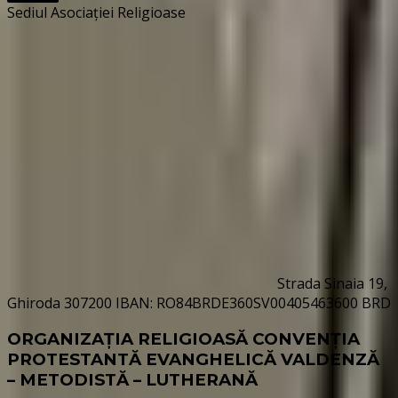
Sediul Asociației Religioase
Strada Sinaia 19,
Ghiroda 307200 IBAN: RO84BRDE360SV00405463600 BRD
ORGANIZAȚIA RELIGIOASĂ CONVENŢIA
PROTESTANTĂ EVANGHELICĂ VALDENZĂ
– METODISTĂ – LUTHERANĂ