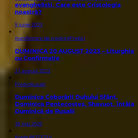
evangheliști. Care este Cristologia
noastră?
9 iunie 2023
manifestare de credință
Predici
DUMINICA 20 AUGUST 2023 – Liturghia
cu Confirmație
21 august 2023
Predici
Rusalii
Duminica Coborârii Duhului Sfânt,
Dominica Pentecostes, Shavuot. Întâia
Duminică de Rusalii
30 mai 2020
Predici
BOTEZUL