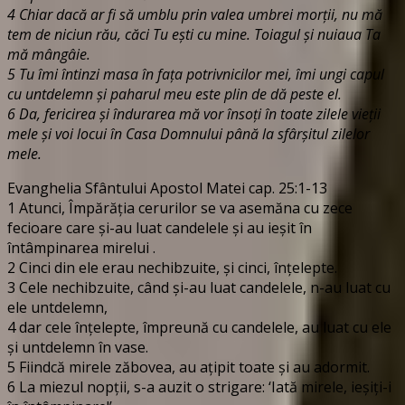
4 Chiar dacă ar fi să umblu prin valea umbrei morţii, nu mă
tem de niciun rău, căci Tu eşti cu mine. Toiagul şi nuiaua Ta
mă mângâie.
5 Tu îmi întinzi masa în faţa potrivnicilor mei, îmi ungi capul
cu untdelemn şi paharul meu este plin de dă peste el.
6 Da, fericirea şi îndurarea mă vor însoţi în toate zilele vieţii
mele şi voi locui în Casa Domnului până la sfârşitul zilelor
mele.
Evanghelia Sfântului Apostol Matei cap. 25:1-13
1 Atunci, Împărăţia cerurilor se va asemăna cu zece
fecioare care şi-au luat candelele şi au ieşit în
întâmpinarea mirelui .
2 Cinci din ele erau nechibzuite, şi cinci, înţelepte.
3 Cele nechibzuite, când şi-au luat candelele, n-au luat cu
ele untdelemn,
4 dar cele înţelepte, împreună cu candelele, au luat cu ele
şi untdelemn în vase.
5 Fiindcă mirele zăbovea, au aţipit toate şi au adormit.
6 La miezul nopţii, s-a auzit o strigare: ‘Iată mirele, ieşiţi-i