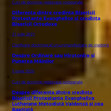
Curs de doctrine religioase comparate
Diferența dintre credința Bisericii
Protestante Evanghelice și credința
Bisericii Ortodoxe
21 iulie 2021
Clarificare doctrinara
Cursuri
manifestare de credință
Despre Ordinare sau Hirotonire și
Punerea Mâinilor
5 iunie 2020
Curs de doctrine religioase comparate
Despre diferența dintre credința
Bisericii Protestante Evanghelice
Lutherane Metodistă Valdenză și cea
Baptistă