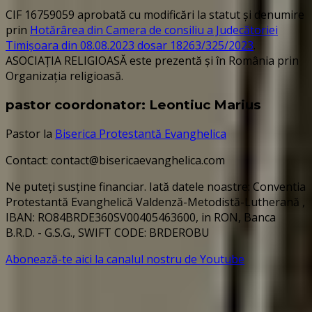
CIF 16759059 aprobată cu modificări la statut și denumire
prin
Hotărârea din Camera de consiliu a Judecătoriei
Timișoara din 08.08.2023 dosar 18263/325/2023
.
ASOCIAȚIA RELIGIOASĂ este prezentă și în România prin
Organizația religioasă.
pastor coordonator: Leontiuc Marius
Pastor la
Biserica Protestantă Evanghelica
Contact: contact@bisericaevanghelica.com
Ne puteți susține financiar. Iată datele noastre: Conventia
Protestantă Evanghelică Valdenză-Metodistă-Lutherană ,
IBAN: RO84BRDE360SV00405463600, in RON, Banca
B.R.D. - G.S.G., SWIFT CODE: BRDEROBU
Abonează-te aici la canalul nostru de Youtube