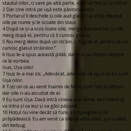
staulul oilor, ci sare pe altă parte, este un hoţ şi un tâlhar.
2 Dar cine intră pe uşă este păstorul oilor.
3 Portarul îi deschide şi oile aud glasul lui; el îşi cheamă
oile pe nume şi le scoate din staul.
4 După ce şi-a scos toate oile, merge înaintea lor; şi oile
merg după el, pentru că îi cunosc glasul.
5 Nu merg deloc după un străin, ci fug de el, pentru că nu
cunosc glasul străinilor.”
6 Isus le-a spus această pildă, dar ei n-au înţeles despre
ce le vorbea.
Isus, Uşa oilor
7 Isus le-a mai zis: „Adevărat, adevărat vă spun că Eu sunt
Uşa oilor.
8 Toţi cei ce au venit înainte de Mine sunt hoţi şi tâlhari,
dar oile n-au ascultat de ei.
9 Eu sunt Uşa. Dacă intră cineva prin Mine, va fi mântuit;
va intra şi va ieşi şi va găsi păşune.
10 Hoţul nu vine decât să fure, să înjunghie şi să
prăpădească. Eu am venit ca oile să aibă viaţă, şi s-o aibă
din belşug.