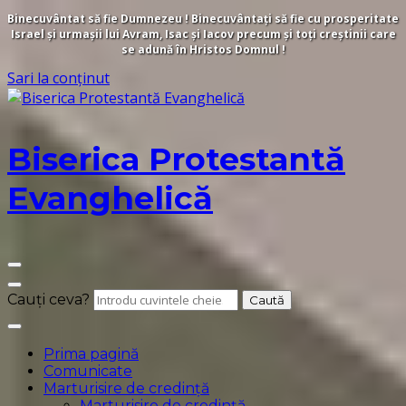
Binecuvântat să fie Dumnezeu ! Binecuvântați să fie cu prosperitate
Israel și urmașii lui Avram, Isac și Iacov precum și toți creștinii care
se adună în Hristos Domnul !
Sari la conținut
Biserica Protestantă
Evanghelică
Cauți ceva?
Prima pagină
Comunicate
Marturisire de credință
Marturisire de credință