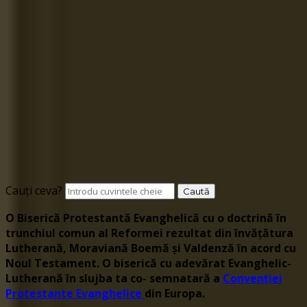
Cauți ceva?
O Biserică Protestantă Evanghelică cu o doctrină în
trunchiul comun al Reformei rezultat din învățătura
Lutherană, Moraviană Boemă și Valdenză în acord cu
Noul Testament. O biserică cu adevărat Evanghelic-
Lutherană în slujba ta co- semnatară a
Convenției
Protestante Evanghelice
din Europa.