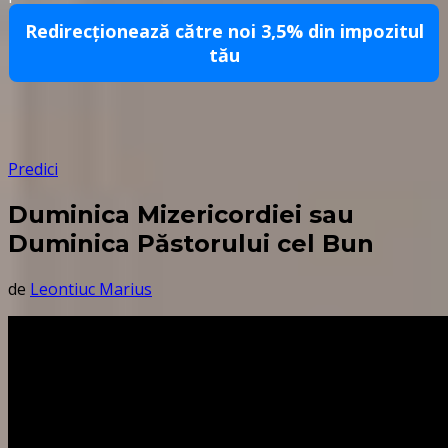
Redirecționează către noi 3,5% din impozitul
tău
Predici
Duminica Mizericordiei sau
Duminica Păstorului cel Bun
de
Leontiuc Marius