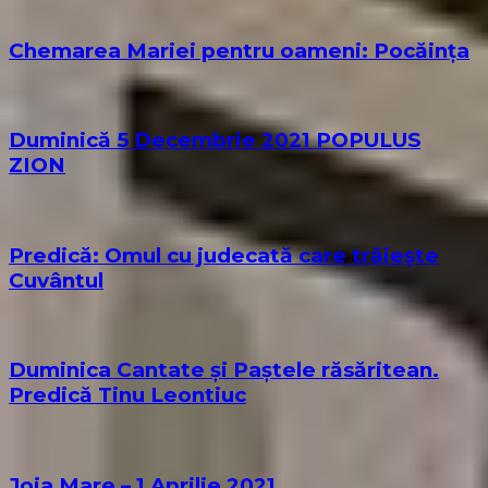
Chemarea Mariei pentru oameni: Pocăința
Duminică 5 Decembrie 2021 POPULUS
ZION
Predică: Omul cu judecată care trăiește
Cuvântul
Duminica Cantate și Paștele răsăritean.
Predică Tinu Leontiuc
Joia Mare – 1 Aprilie 2021