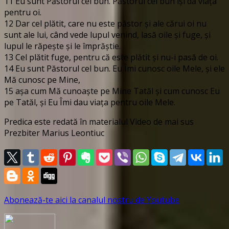
11 Eu sunt Păstorul cel bun. Păstorul cel bun îşi dă viaţa
pentru oi.
12 Dar cel plătit, care nu este păstor şi ale cărui oi nu
sunt ale lui, când vede lupul venind, lasă oile şi fuge, şi
lupul le răpeşte şi le împrăştie.
13 Cel plătit fuge, pentru că este plătit şi nu-i pasă de oi.
14 Eu sunt Păstorul cel bun. Eu Îmi cunosc oile Mele, şi ele
Mă cunosc pe Mine,
15 aşa cum Mă cunoaşte pe Mine Tatăl şi cum cunosc Eu
pe Tatăl, şi Eu Îmi dau viaţa pentru oile Mele.
Predica este redată în materialul Video de mai sus
Prezbiter Marius Leontiuc
Abonează-te aici la canalul nostru de Youtube