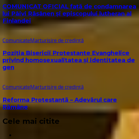
COMUNICAT OFICIAL față de condamnarea
lui Päivi Räsänen și episcopului lutheran al
Finlandei
Comunicate
Marturisire de credință
Poziția Bisericii Protestante Evanghelice
privind homosexualitatea și identitatea de
gen
Comunicate
Marturisire de credință
Reforma Protestantă – Adevărul care
Rămâne
Cele mai citite