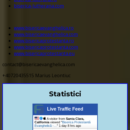
biserica-lutherana.com
www.bisericaevanghelica.ro
www.bisericaevanghelica.com
www.bisericaprotestanta.ro
www.bisericaprotestanta.com
www.bisericaprotestanta.eu
contact@bisericaevanghelica.com
+40720435515 Marius Leontiuc
Statistici
Live Traffic Feed
A visitor from
Santa Clara,
California
viewed "
Biserica Protestantă
Evanghelică -…
"
1 day 8 hrs ago