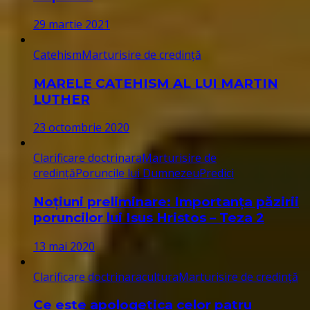
29 martie 2021
Catehism
Marturisire de credință
MARELE CATEHISM AL LUI MARTIN
LUTHER
23 octombrie 2020
Clarificare doctrinara
Marturisire de
credință
Poruncile lui Dumnezeu
Predici
Noțiuni preliminare: Importanța păzirii
poruncilor lui Isus Hristos – Teza 2
13 mai 2020
Clarificare doctrinara
cultura
Marturisire de credință
Ce este apologetica celor patru