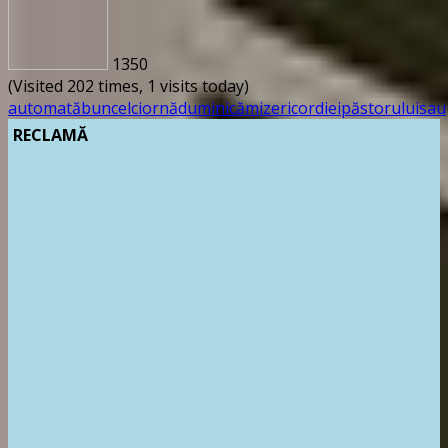
1350
(Visited 202 times, 1 visits today)
automată
bun
cel
ciornă
duminică
mizericordiei
păstorului
sau
RECLAMĂ