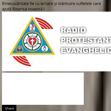
Binecuvântate fie cu iertare și mântuire sufletele care
ajută Biserica noastră !
Share