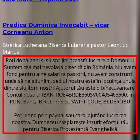
Predica Duminica Invocabit – vicar
Corneanu Anton
Biserica Lutherana
Biserica Luterana
pastor Leontiuc
Marius
Poți dona bani și să sprijini această lucrare a Domnului.
Suntem cea mai nevoiașă biserică din România. Nu avem
fond pentru a ne salariza pastorii, nu avem construcții
unde să ne adunăm, sediul nostru este în locuința unuia
dintre slujitorii noștri. Ajutorul tău este o binecuvântare
Contul nostru: IBAN: RO84BRDE360SV00405463600, in
RON, Banca B.R.D. - G.S.G., SWIFT CODE: BRDEROBU
Poți dona prin paypal sau card, ajutând lucrarea
noastră. Dumnezeu răsplătește însutit efortul tău
pentru Biserica Protestantă Evanghelică