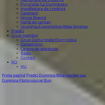
Poruncile lui Dumnezeu
manifestare de credință
Catehism
Istoria Bisericii
Harfa de cantari
Liturghia Evanghelică Missa Simplex
Predici
Grup membrii
Grup Comunitate Electronică
Consistoriul
Cerere de adeziune
Radio
Contact
RO
HU
Prima pagină
Predici
Duminica Mizericordiei sau
Duminica Păstorului cel Bun