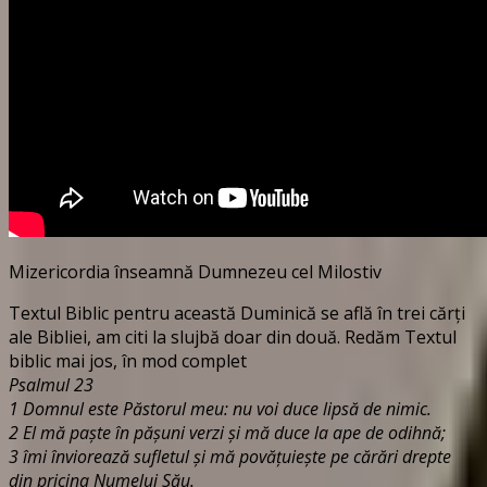
Mizericordia înseamnă Dumnezeu cel Milostiv
Textul Biblic pentru această Duminică se află în trei cărți
ale Bibliei, am citi la slujbă doar din două. Redăm Textul
biblic mai jos, în mod complet
Psalmul 23
1 Domnul este Păstorul meu: nu voi duce lipsă de nimic.
2 El mă paşte în păşuni verzi şi mă duce la ape de odihnă;
3 îmi înviorează sufletul şi mă povăţuieşte pe cărări drepte
din pricina Numelui Său.