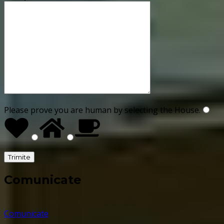
Please prove you are human by selecting the
House
.
Comunicate
Comunicate