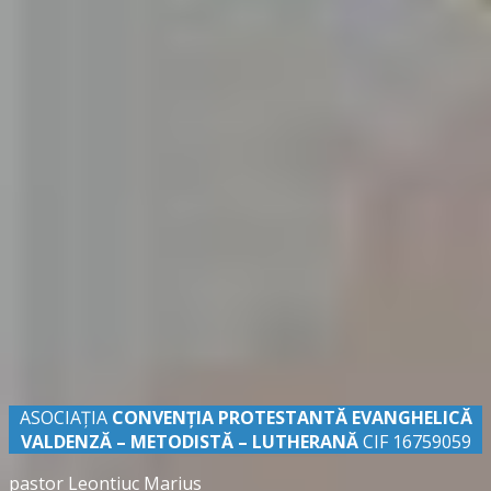
ASOCIAȚIA
CONVENŢIA PROTESTANTĂ EVANGHELICĂ
VALDENZĂ – METODISTĂ – LUTHERANĂ
CIF 16759059
pastor Leontiuc Marius