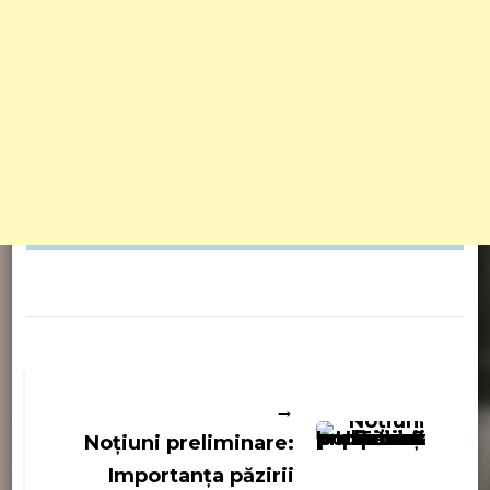
Navigare
în
articole
Noțiuni preliminare:
Importanța păzirii