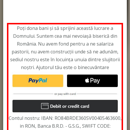
Leontiuc Marius
Poți dona bani și să sprijini această lucrare a
Domnului. Suntem cea mai nevoiașă biserică din
România. Nu avem fond pentru a ne salariza
pastorii, nu avem construcții unde să ne adunăm,
sediul nostru este în locuința unuia dintre slujitorii
noștri. Ajutorul tău este o binecuvântare
Contul nostru: IBAN: RO84BRDE360SV00405463600,
in RON, Banca B.R.D. - G.S.G., SWIFT CODE: