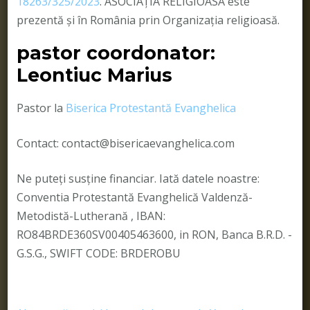
18263/325/2023
. ASOCIAȚIA RELIGIOASĂ este
prezentă și în România prin Organizația religioasă.
pastor coordonator:
Leontiuc Marius
Pastor la
Biserica Protestantă Evanghelica
Contact: contact@bisericaevanghelica.com
Ne puteți susține financiar. Iată datele noastre:
Conventia Protestantă Evanghelică Valdenză-
Metodistă-Lutherană , IBAN:
RO84BRDE360SV00405463600, in RON, Banca B.R.D. -
G.S.G., SWIFT CODE: BRDEROBU