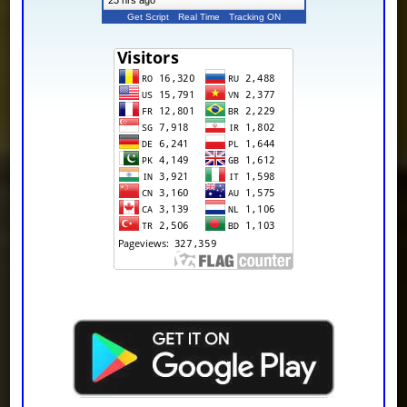
23 hrs ago
Get Script
Real Time
Tracking ON