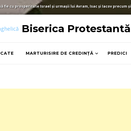
fie cu prosperitate Israel și urmașii lui Avram, Isac și Iacov precum și
Biserica Protestant
ICATE
MARTURISIRE DE CREDINȚĂ
PREDICI