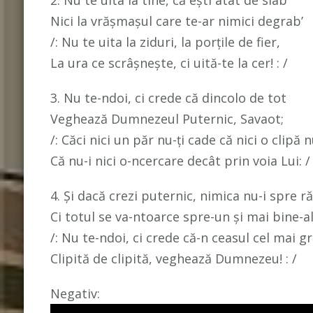
Nici la vrăşmaşul care te-ar nimici degrab’
/: Nu te uita la ziduri, la porţile de fier,
La ura ce scrâşneşte, ci uită-te la cer! : /
3. Nu te-ndoi, ci crede că dincolo de tot
Veghează Dumnezeul Puternic, Savaot;
/: Căci nici un păr nu-ţi cade că nici o clipă n
Că nu-i nici o-ncercare decât prin voia Lui: /
4. Şi dacă crezi puternic, nimica nu-i spre ră
Ci totul se va-ntoarce spre-un şi mai bine-a
/: Nu te-ndoi, ci crede că-n ceasul cel mai g
Clipită de clipită, veghează Dumnezeu! : /
Negativ: