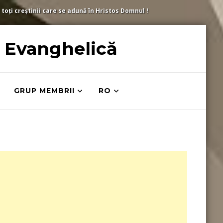
 toți creștinii care se adună în Hristos Domnul !
ă Evanghelică
GRUP MEMBRII
RO