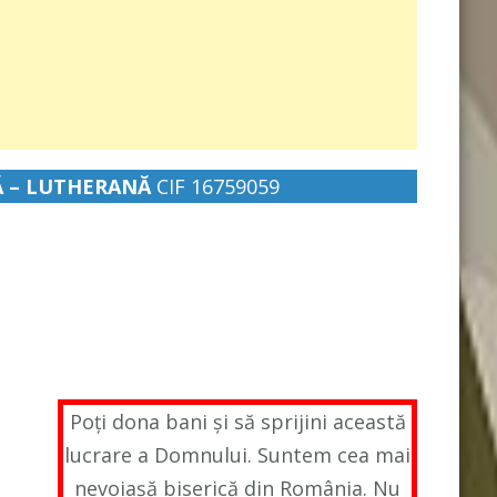
Ă – LUTHERANĂ
CIF 16759059
Poți dona bani și să sprijini această
lucrare a Domnului. Suntem cea mai
nevoiașă biserică din România. Nu