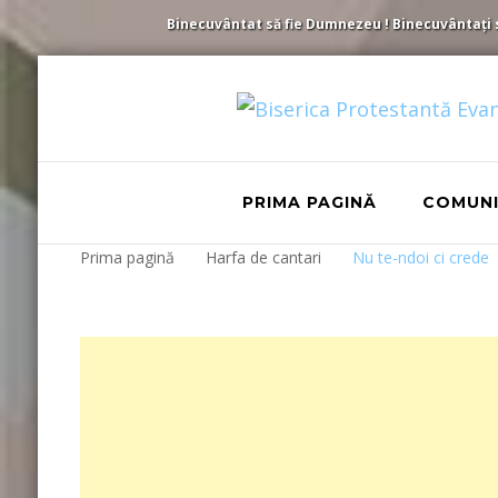
Binecuvântat să fie Dumnezeu ! Binecuvântați să 
PRIMA PAGINĂ
COMUN
Prima pagină
Harfa de cantari
Nu te-ndoi ci crede