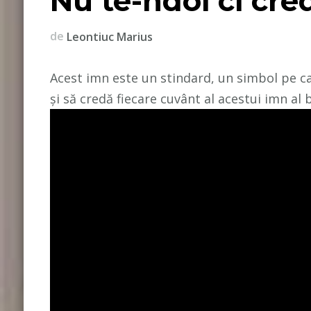
Nu te-ndoi ci cre
de
Leontiuc Marius
Acest imn este un stindard, un simbol pe c
și să credă fiecare cuvânt al acestui imn al bi