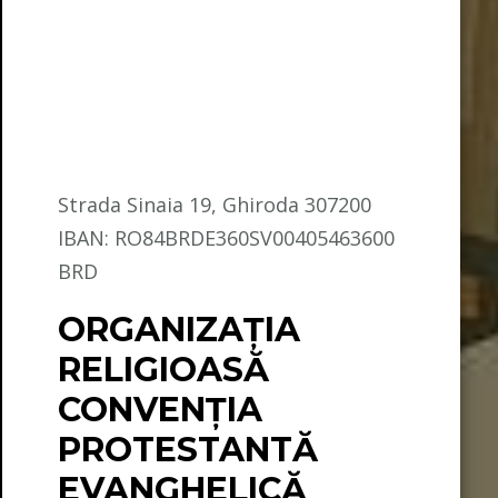
Strada Sinaia 19, Ghiroda 307200
IBAN: RO84BRDE360SV00405463600
BRD
ORGANIZAȚIA
RELIGIOASĂ
CONVENŢIA
PROTESTANTĂ
EVANGHELICĂ