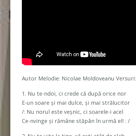
Autor Melodie: Nicolae Moldoveanu Versuri:
1. Nu te-ndoi, ci crede că după orice nor
E-un soare şi mai dulce, şi mai strălucitor
/: Nu norul este veşnic, ci soarele-i acel
Ce-nvinge şi rămâne stăpân în urmă el! : /
2. Nu te uita la tine, că eşti atât de slab