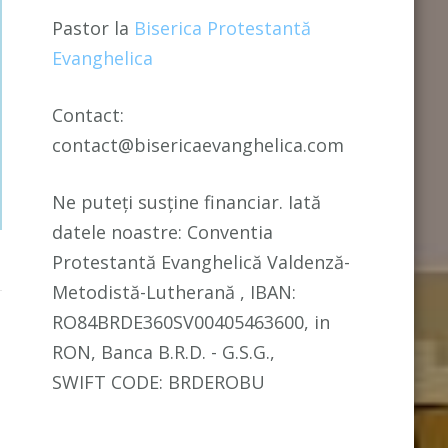
Pastor la
Biserica Protestantă
Evanghelica
Contact:
contact@bisericaevanghelica.com
Ne puteți susține financiar. Iată
datele noastre: Conventia
Protestantă Evanghelică Valdenză-
Metodistă-Lutherană , IBAN:
RO84BRDE360SV00405463600, in
RON, Banca B.R.D. - G.S.G.,
SWIFT CODE: BRDEROBU