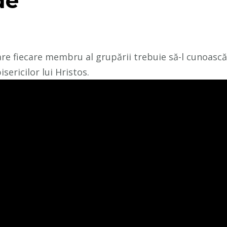
de
are fiecare membru al grupării trebuie să-l cunoască
sericilor lui Hristos.