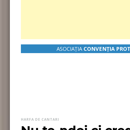
ASOCIAȚIA
CONVENŢIA PROT
pastor Leontiuc Marius
HARFA DE CANTARI