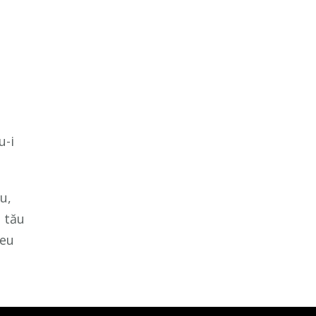
u-i
u,
l tău
reu