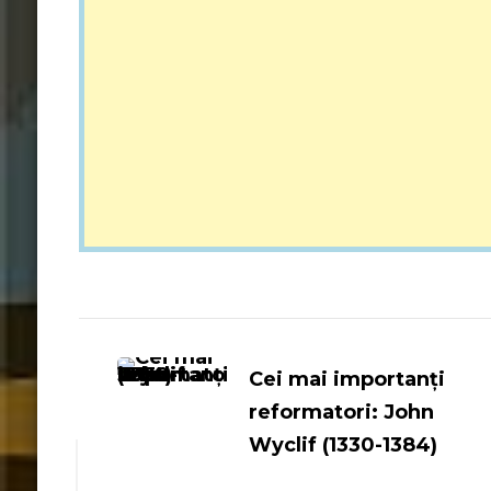
Navigare
în
Cei mai importanți
reformatori: John
articole
Wyclif (1330-1384)