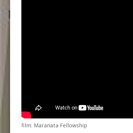
film: Maranata Fellowship