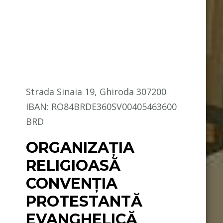
Strada Sinaia 19, Ghiroda 307200
IBAN: RO84BRDE360SV00405463600
BRD
ORGANIZAȚIA
RELIGIOASĂ
CONVENŢIA
PROTESTANTĂ
EVANGHELICĂ