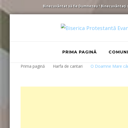
Binecuvântat să fie Dumnezeu ! Binecuvântați să 
PRIMA PAGINĂ
COMUN
Prima pagină
Harfa de cantari
O Doamne Mare cân