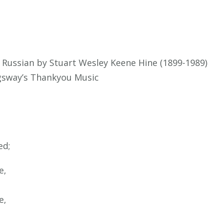
e Russian by Stuart Wesley Keene Hine (1899-1989)
ngsway’s Thankyou Music
ed;
e,
e,