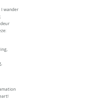
 I wander
;
ndeur
eze:
ing,
g,
lamation
eart!