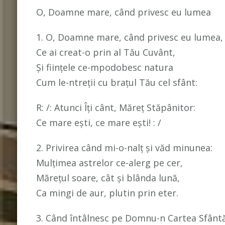
O, Doamne mare, când privesc eu lumea
1. O, Doamne mare, când privesc eu lumea,
Ce ai creat-o prin al Tău Cuvânt,
Și ființele ce-mpodobesc natura
Cum le-ntreții cu brațul Tău cel sfânt:
R: /: Atunci Îți cânt, Măreț Stăpânitor:
Ce mare ești, ce mare ești! : /
2. Privirea când mi-o-nalț și văd minunea:
Mulțimea astrelor ce-alerg pe cer,
Mărețul soare, cât și blânda lună,
Ca mingi de aur, plutin prin eter.
3. Când întâlnesc pe Domnu-n Cartea Sfânt