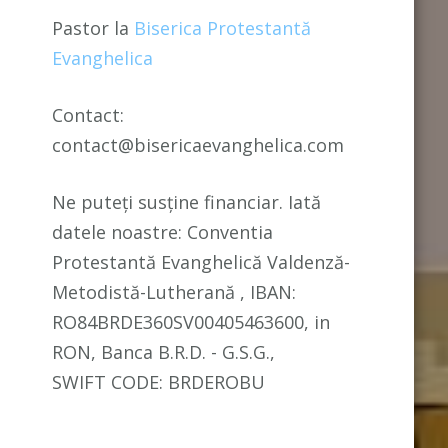
Pastor la
Biserica Protestantă
Evanghelica
Contact:
contact@bisericaevanghelica.com
Ne puteți susține financiar. Iată
datele noastre: Conventia
Protestantă Evanghelică Valdenză-
Metodistă-Lutherană , IBAN:
RO84BRDE360SV00405463600, in
RON, Banca B.R.D. - G.S.G.,
SWIFT CODE: BRDEROBU