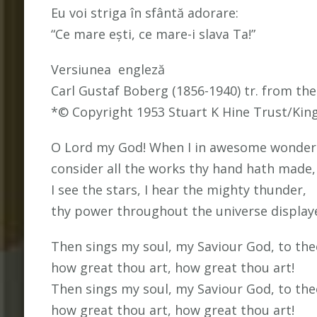
Eu voi striga în sfântă adorare:
“Ce mare ești, ce mare-i slava Ta!”
Versiunea engleză
Carl Gustaf Boberg (1856-1940) tr. from th
*© Copyright 1953 Stuart K Hine Trust/Ki
O Lord my God! When I in awesome wonder
consider all the works thy hand hath made,
I see the stars, I hear the mighty thunder,
thy power throughout the universe display
Then sings my soul, my Saviour God, to the
how great thou art, how great thou art!
Then sings my soul, my Saviour God, to the
how great thou art, how great thou art!