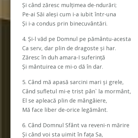
Și când zăresc mulțimea de-ndurări;
Pe-ai Săi aleși cum i-a iubit într-una
Și i-a condus prin binecuvântări.
4. Și-l văd pe Domnul pe pământu-acesta
Ca serv, dar plin de dragoste și har.
Zăresc în duh amara-I suferință
Și mântuirea ce mi-o dă în dar.
5. Când mă apasă sarcini mari și grele,
Când sufletul mi-e trist pân` la mormânt,
El se apleacă plin de mângâiere,
Mă face liber de-orice legământ.
6. Când Domnul Sfânt va reveni-n mărire
Și când voi sta uimit în fața Sa,