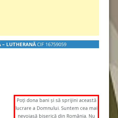
Ă – LUTHERANĂ
CIF 16759059
Poți dona bani și să sprijini această
lucrare a Domnului. Suntem cea mai
nevoiașă biserică din România. Nu