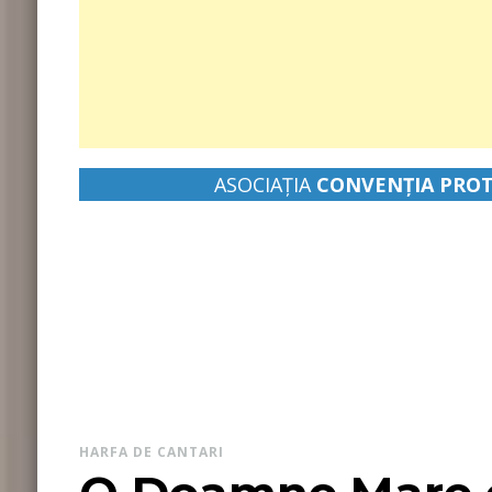
ASOCIAȚIA
CONVENŢIA PROT
pastor Leontiuc Marius
HARFA DE CANTARI