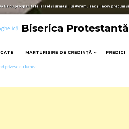
fie cu prosperitate Israel și urmașii lui Avram, Isac și Iacov precum și
Biserica Protestant
ICATE
MARTURISIRE DE CREDINȚĂ
PREDICI
d privesc eu lumea