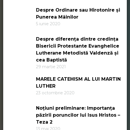
Despre Ordinare sau Hirotonire și
Punerea Mâinilor
5 iunie 2020
Despre diferența dintre credința
Bisericii Protestante Evanghelice
Lutherane Metodistă Valdenză și
cea Baptistă
29 martie 2021
MARELE CATEHISM AL LUI MARTIN
LUTHER
23 octombrie 2020
Noțiuni preliminare: Importanța
păzirii poruncilor lui Isus Hristos –
Teza 2
13 mai 2020