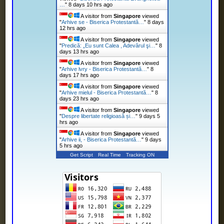
…
"
8 days 10 hrs ago
A visitor from
Singapore
viewed
"
Arhive se - Biserica Protestantă…
"
8 days
12 hrs ago
A visitor from
Singapore
viewed
"
Predică: „Eu sunt Calea , Adevărul şi…
"
8
days 13 hrs ago
A visitor from
Singapore
viewed
"
Arhive lvry - Biserica Protestantă…
"
8
days 17 hrs ago
A visitor from
Singapore
viewed
"
Arhive mielul - Biserica Protestantă…
"
8
days 23 hrs ago
A visitor from
Singapore
viewed
"
Despre libertate religioasă și…
"
9 days 5
hrs ago
A visitor from
Singapore
viewed
"
Arhive ii, - Biserica Protestantă…
"
9 days
5 hrs ago
Get Script
Real Time
Tracking ON