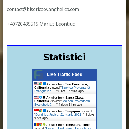
contact@bisericaevanghelica.com
+40720435515 Marius Leontiuc
Statistici
Live Traffic Feed
A visitor from
San Francisco,
California
viewed "
Biserica Protestantă
Evanghelică -…
"
6 hrs 58 mins ago
A visitor from
Santa Clara,
California
viewed "
Biserica Protestantă
Evanghelică -…
"
4 days 3 hrs ago
A visitor from
Singapore
viewed
"
Duminica Judica -21 martie 2021 -
"
8 days
9 hrs ago
A visitor from
Timisoara, Timis
viewed "
Biserica Protestantă Evanghelică -