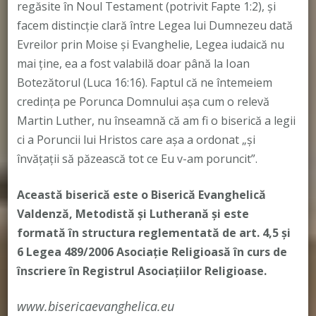
regăsite în Noul Testament (potrivit Fapte 1:2), și
facem distincție clară între Legea lui Dumnezeu dată
Evreilor prin Moise și Evanghelie, Legea iudaică nu
mai ține, ea a fost valabilă doar până la Ioan
Botezătorul (Luca 16:16). Faptul că ne întemeiem
credința pe Porunca Domnului așa cum o relevă
Martin Luther, nu înseamnă că am fi o biserică a legii
ci a Poruncii lui Hristos care așa a ordonat „și
învățații să păzească tot ce Eu v-am poruncit”.
Această biserică este o Biserică Evanghelică
Valdenză, Metodistă și Lutherană și este
formată în structura reglementată de art. 4,5 și
6 Legea 489/2006
Asociație Religioasă în curs de
înscriere în Registrul Asociațiilor Religioase.
www.bisericaevanghelica.eu