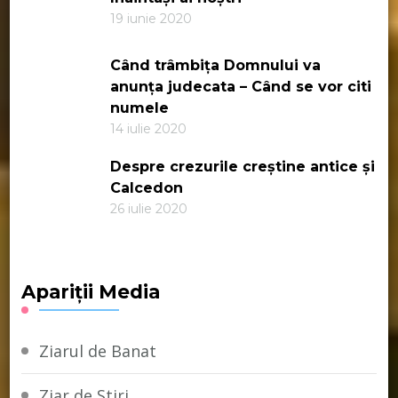
19 iunie 2020
Când trâmbița Domnului va
anunța judecata – Când se vor citi
numele
14 iulie 2020
Despre crezurile creștine antice și
Calcedon
26 iulie 2020
Apariții Media
Ziarul de Banat
Ziar de Stiri