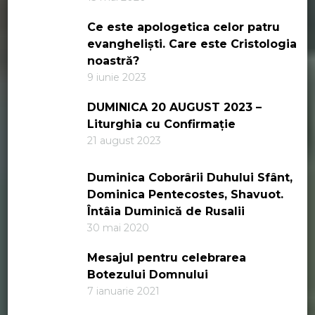
Ce este apologetica celor patru
evangheliști. Care este Cristologia
noastră?
9 iunie 2023
DUMINICA 20 AUGUST 2023 –
Liturghia cu Confirmație
21 august 2023
Duminica Coborârii Duhului Sfânt,
Dominica Pentecostes, Shavuot.
Întâia Duminică de Rusalii
30 mai 2020
Mesajul pentru celebrarea
Botezului Domnului
7 ianuarie 2021