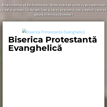
Binecuvântat să fie Dumnezeu ! Binecuvântați să fie cu prosperitate
Israel și urmașii lui Avram, Isac și Iacov precum și toți creștinii care se
adună în Hristos Domnul !
Biserica Protestantă
Evanghelică