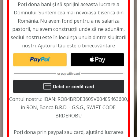
Poți dona bani și să sprijini această lucrare a
Domnului. Suntem cea mai nevoiașă biserică din
România. Nu avem fond pentru a ne salariza
pastorii, nu avem construcții unde să ne adunăm,
sediul nostru este în locuința unuia dintre slujitorii
noștri. Ajutorul tău este o binecuvântare
Contul nostru: IBAN: RO84BRDE360SV00405463600,
in RON, Banca B.R.D. - G.S.G., SWIFT CODE:
BRDEROBU
Poți dona prin paypal sau card, ajutând lucrarea