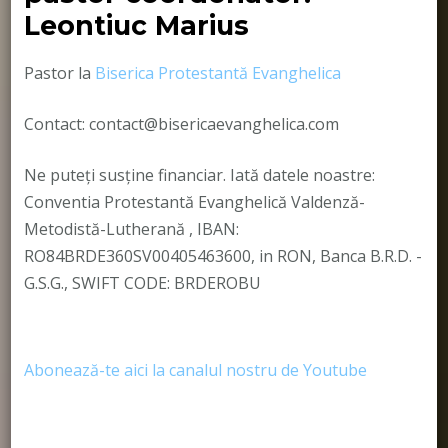
Leontiuc Marius
Pastor la
Biserica Protestantă Evanghelica
Contact: contact@bisericaevanghelica.com
Ne puteți susține financiar. Iată datele noastre:
Conventia Protestantă Evanghelică Valdenză-
Metodistă-Lutherană , IBAN:
RO84BRDE360SV00405463600, in RON, Banca B.R.D. -
G.S.G., SWIFT CODE: BRDEROBU
Abonează-te aici la canalul nostru de Youtube