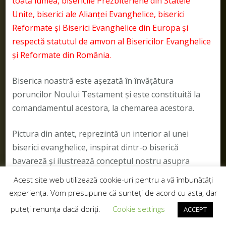
toată lumea, bisericile Prezbiteriene din Statele
Unite, biserici ale Alianței Evanghelice, biserici
Reformate și Biserici Evanghelice din Europa și
respectă statutul de amvon al Bisericilor Evanghelice
și Reformate din România.
Biserica noastră este așezată în învățătura
poruncilor Noului Testament și este constituită la
comandamentul acestora, la chemarea acestora.
Pictura din antet, reprezintă un interior al unei
biserici evanghelice, inspirat dintr-o biserică
bavareză și ilustrează conceptul nostru asupra
arhitecturii bisericești cu elemente gotice sau
Acest site web utilizează cookie-uri pentru a vă îmbunătăți
eclectice. Folosim fotografii ale unor biserici înfrățite
experiența. Vom presupune că sunteți de acord cu asta, dar
sau similare, cu acordul pastorilor.
puteți renunța dacă doriți.
Cookie settings
ACCEPT