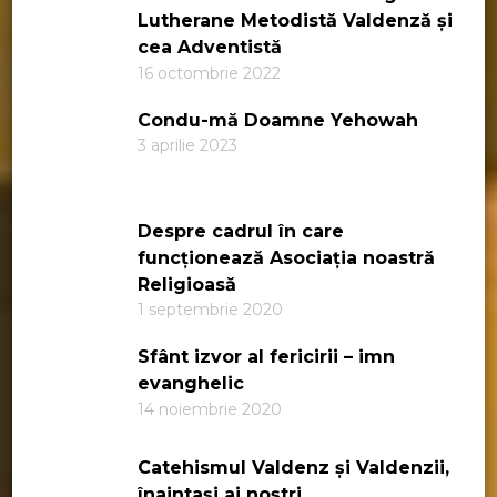
Lutherane Metodistă Valdenză și
cea Adventistă
16 octombrie 2022
Condu-mă Doamne Yehowah
3 aprilie 2023
Despre cadrul în care
funcționează Asociația noastră
Religioasă
1 septembrie 2020
Sfânt izvor al fericirii – imn
evanghelic
14 noiembrie 2020
Catehismul Valdenz și Valdenzii,
înaintași ai noștri