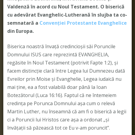
Valdenză în acord cu Noul Testament. O biserică
cu adevărat Evanghelic-Lutherană în slujba ta co-
semnatară a
Convenției Protestante Evanghelice
din Europa.
Biserica noastră învață credincioșii săi Poruncile
Domnului ISUS care reprezintă EVANGHELIA,
regăsite în Noul Testament (potrivit Fapte 1:2), și
facem distincție clară între Legea lui Dumnezeu dată
Evreilor prin Moise și Evanghelie, Legea iudaică nu
mai ține, ea a fost valabilă doar până la Ioan
Botezătorul (Luca 16:16). Faptul că ne întemeiem
credința pe Porunca Domnului așa cum o relevă
Martin Luther, nu înseamnă că am fi o biserică a legii
ci a Poruncii lui Hristos care așa a ordonat „și
învățații să păzească tot ce Eu v-am poruncit”.