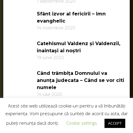
1 septembrie 2020
Sfânt izvor al fericirii – imn
evanghelic
14 noiembrie 2020
Catehismul Valdenz și Valdenzii,
înaintași ai noștri
19 iunie 2020
Când trâmbița Domnului va
anunța judecata – Când se vor citi
numele
14 iulie 2020
Acest site web utilizează cookie-uri pentru a vă îmbunătăți
Despre crezurile creștine antice și
experiența. Vom presupune că sunteți de acord cu asta, dar
Calcedon
26 iulie 2020
puteți renunța dacă doriți.
Cookie settings
ACCEPT