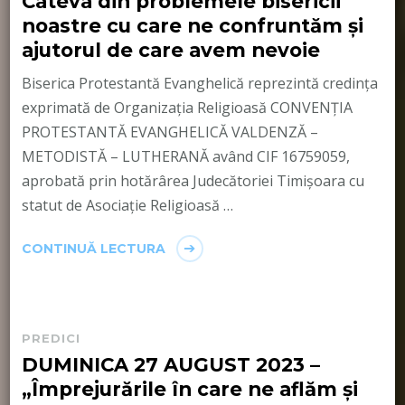
Câteva din problemele bisericii
noastre cu care ne confruntăm și
ajutorul de care avem nevoie
Biserica Protestantă Evanghelică reprezintă credința
exprimată de Organizația Religioasă CONVENŢIA
PROTESTANTĂ EVANGHELICĂ VALDENZĂ –
METODISTĂ – LUTHERANĂ având CIF 16759059,
aprobată prin hotărârea Judecătoriei Timișoara cu
statut de Asociație Religioasă …
CONTINUĂ LECTURA
PREDICI
DUMINICA 27 AUGUST 2023 –
„Împrejurările în care ne aflăm și