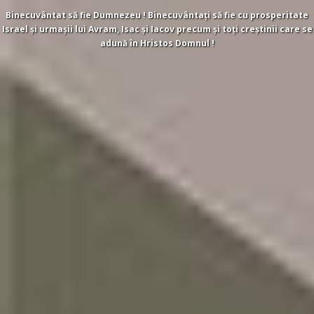
Binecuvântat să fie Dumnezeu ! Binecuvântați să fie cu prosperitate
Israel și urmașii lui Avram, Isac și Iacov precum și toți creștinii care se
adună în Hristos Domnul !