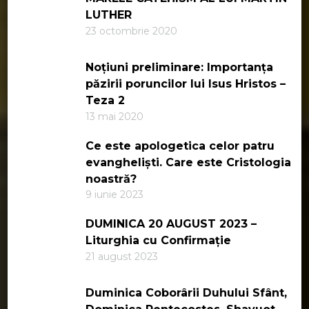
LUTHER
23 octombrie 2020
Noțiuni preliminare: Importanța
păzirii poruncilor lui Isus Hristos –
Teza 2
13 mai 2020
Ce este apologetica celor patru
evangheliști. Care este Cristologia
noastră?
9 iunie 2023
DUMINICA 20 AUGUST 2023 –
Liturghia cu Confirmație
21 august 2023
Duminica Coborârii Duhului Sfânt,