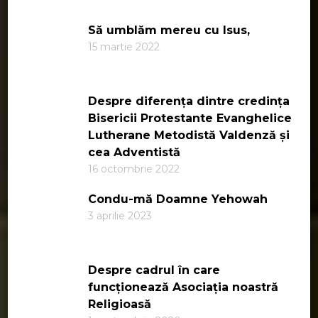
Să umblăm mereu cu Isus,
15 martie 2022
Despre diferența dintre credința
Bisericii Protestante Evanghelice
Lutherane Metodistă Valdenză și
cea Adventistă
16 octombrie 2022
Condu-mă Doamne Yehowah
3 aprilie 2023
Despre cadrul în care
funcționează Asociația noastră
Religioasă