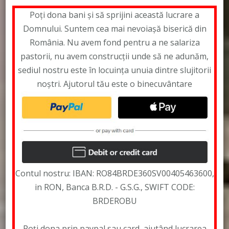
Poți dona bani și să sprijini această lucrare a
Domnului. Suntem cea mai nevoiașă biserică din
România. Nu avem fond pentru a ne salariza
pastorii, nu avem construcții unde să ne adunăm,
sediul nostru este în locuința unuia dintre slujitorii
noștri. Ajutorul tău este o binecuvântare
Contul nostru: IBAN: RO84BRDE360SV00405463600,
in RON, Banca B.R.D. - G.S.G., SWIFT CODE:
BRDEROBU
Poți dona prin paypal sau card, ajutând lucrarea