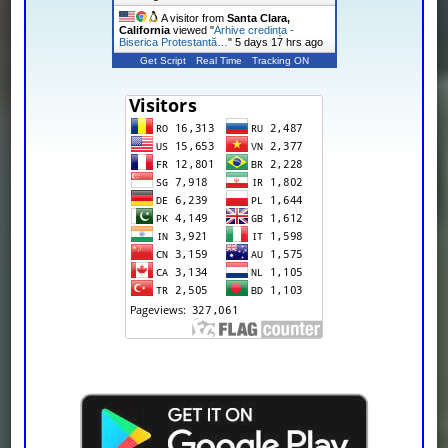
A visitor from
Santa Clara,
California
viewed "
Arhive credința -
Biserica Protestantă…
"
5 days 17 hrs ago
Get Script
Real Time
Tracking ON