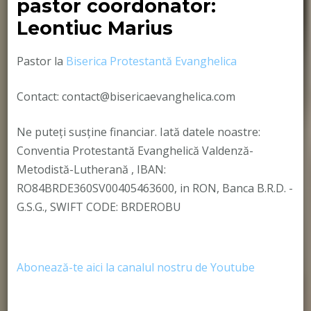
pastor coordonator:
Leontiuc Marius
Pastor la
Biserica Protestantă Evanghelica
Contact: contact@bisericaevanghelica.com
Ne puteți susține financiar. Iată datele noastre:
Conventia Protestantă Evanghelică Valdenză-
Metodistă-Lutherană , IBAN:
RO84BRDE360SV00405463600, in RON, Banca B.R.D. -
G.S.G., SWIFT CODE: BRDEROBU
Abonează-te aici la canalul nostru de Youtube