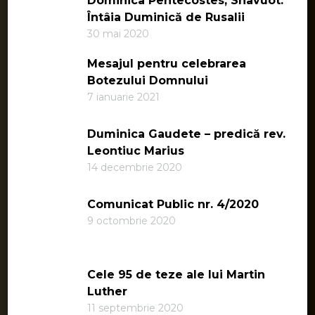
Dominica Pentecostes, Shavuot.
Întâia Duminică de Rusalii
30 mai 2020
Mesajul pentru celebrarea
Botezului Domnului
7 ianuarie 2021
Duminica Gaudete – predică rev.
Leontiuc Marius
14 decembrie 2020
Comunicat Public nr. 4/2020
9 octombrie 2020
Cele 95 de teze ale lui Martin
Luther
11 septembrie 2020