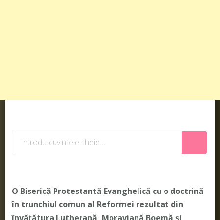
Cauți
ceva?
O Biserică Protestantă Evanghelică cu o doctrină
în trunchiul comun al Reformei rezultat din
învățătura Lutherană, Moraviană Boemă și