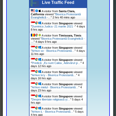
Live Traffic Feed
A visitor from
Santa Clara,
California
viewed "
Biserica Protestantă
Evanghelică -…
"
2 hrs 40 mins ago
A visitor from
Singapore
viewed
"
Duminica Judica -21 martie 2021 -
"
4 days
8 hrs ago
A visitor from
Timisoara, Timis
viewed "
Biserica Protestantă Evanghelică -
…
"
4 days 9 hrs ago
A visitor from
Singapore
viewed
"
Arhive se - Biserica Protestantă…
"
4 days
11 hrs ago
A visitor from
Singapore
viewed
"
Predică: „Eu sunt Calea , Adevărul şi…
"
4
days 12 hrs ago
A visitor from
Singapore
viewed
"
Arhive lvry - Biserica Protestantă…
"
4
days 16 hrs ago
A visitor from
Singapore
viewed
"
Arhive mielul - Biserica Protestantă…
"
4
days 23 hrs ago
A visitor from
Singapore
viewed
"
Despre libertate religioasă și…
"
5 days 4
hrs ago
A visitor from
Singapore
viewed
"
Arhive ii, - Biserica Protestantă…
"
5 days
4 hrs ago