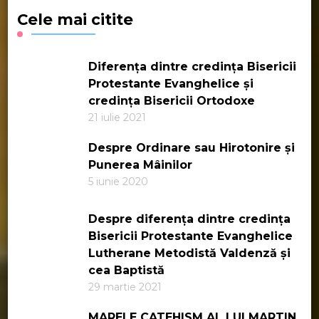
Cele mai citite
Diferența dintre credința Bisericii
Protestante Evanghelice și
credința Bisericii Ortodoxe
21 iulie 2021
Despre Ordinare sau Hirotonire și
Punerea Mâinilor
5 iunie 2020
Despre diferența dintre credința
Bisericii Protestante Evanghelice
Lutherane Metodistă Valdenză și
cea Baptistă
29 martie 2021
MARELE CATEHISM AL LUI MARTIN