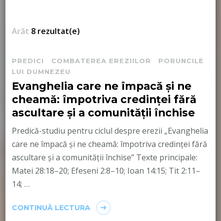
Arăt
8 rezultat(e)
PREDICI
COMBATEREA EREZIILOR
PORUNCILE
LUI DUMNEZEU
Evanghelia care ne împacă și ne
cheamă: împotriva credinței fără
ascultare și a comunității închise
Predică-studiu pentru ciclul despre erezii „Evanghelia
care ne împacă și ne cheamă: împotriva credinței fără
ascultare și a comunității închise” Texte principale:
Matei 28:18–20; Efeseni 2:8–10; Ioan 14:15; Tit 2:11–
14; …
CONTINUĂ LECTURA