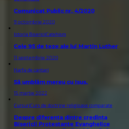
Comunicat Public nr. 4/2020
9 octombrie 2020
Istoria Bisericii
Catehism
Cele 95 de teze ale lui Martin Luther
11 septembrie 2020
Harfa de cantari
Să umblăm mereu cu Isus,
15 martie 2022
Cursuri
Curs de doctrine religioase comparate
Despre diferența dintre credința
Bisericii Protestante Evanghelice