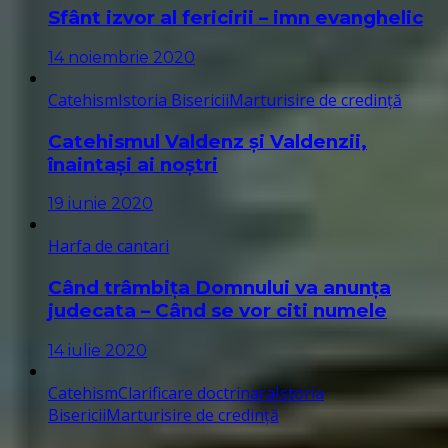
Sfânt izvor al fericirii – imn evanghelic
14 noiembrie 2020
Catehism
Istoria Bisericii
Marturisire de credință
Catehismul Valdenz și Valdenzii,
înaintași ai noștri
19 iunie 2020
Harfa de cantari
Când trâmbița Domnului va anunța
judecata – Când se vor citi numele
14 iulie 2020
Catehism
Clarificare doctrinara
Istoria
Bisericii
Marturisire de credință