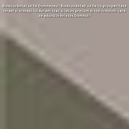
Binecuvântat să fie Dumnezeu ! Binecuvântați să fie cu prosperitate
Israel și urmașii lui Avram, Isac și Iacov precum și toți creștinii care
se adună în Hristos Domnul !