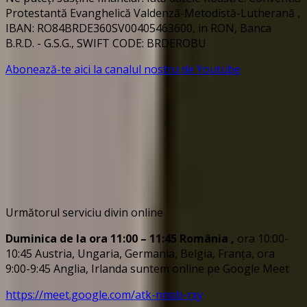
Protestantă Evanghelică Valdenză-Metodistă-Lutherană ,
IBAN: RO84BRDE360SV00405463600, in RON, Banca
B.R.D. - G.S.G., SWIFT CODE: BRDEROBU
Abonează-te aici la canalul nostru de Youtube
Următorul serviciu divin online
Duminica de la ora 11:00 – 11:45
România
,
ora 10:00-
10:45 Austria, Ungaria, Germania, Belgia, Franța, ora
9:00-9:45 Anglia, Irlanda suntem online pe Google Meet
https://meet.google.com/atk-nnob-rxy