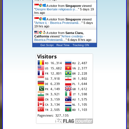
A visitor from
Singapore
viewed
"
Despre libertate religioasă și…
"
5 days 19
hrs ago
A visitor from
Singapore
viewed
"
Arhive ii, - Biserica Protestantă…
"
5 days
19 hrs ago
A visitor from
Santa Clara,
California
viewed "
Arhive credința -
Biserica Protestantă…
"
6 days 8 hrs ago
Get Script
Real Time
Tracking ON