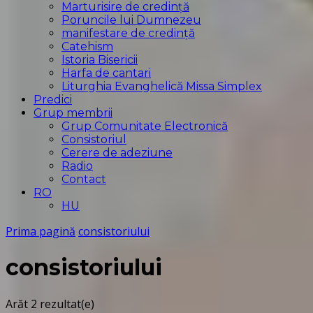
Marturisire de credință
Poruncile lui Dumnezeu
manifestare de credință
Catehism
Istoria Bisericii
Harfa de cantari
Liturghia Evanghelică Missa Simplex
Predici
Grup membrii
Grup Comunitate Electronică
Consistoriul
Cerere de adeziune
Radio
Contact
RO
HU
Prima pagină
consistoriului
consistoriului
Arăt
2 rezultat(e)