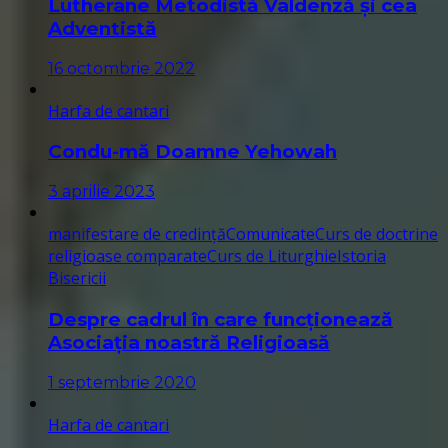
Lutherane Metodistă Valdenză și cea
Adventistă
16 octombrie 2022
Harfa de cantari
Condu-mă Doamne Yehowah
3 aprilie 2023
manifestare de credință
Comunicate
Curs de doctrine
religioase comparate
Curs de Liturghie
Istoria
Bisericii
Despre cadrul în care funcționează
Asociația noastră Religioasă
1 septembrie 2020
Harfa de cantari