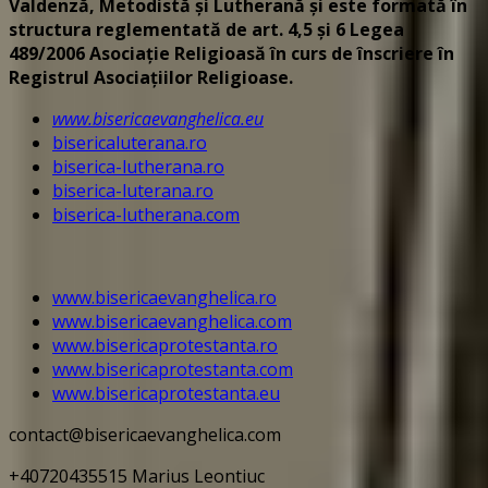
Valdenză, Metodistă și Lutherană și este formată în
structura reglementată de art. 4,5 și 6 Legea
489/2006
Asociație Religioasă în curs de înscriere în
Registrul Asociațiilor Religioase.
www.bisericaevanghelica.eu
bisericaluterana.ro
biserica-lutherana.ro
biserica-luterana.ro
biserica-lutherana.com
www.bisericaevanghelica.ro
www.bisericaevanghelica.com
www.bisericaprotestanta.ro
www.bisericaprotestanta.com
www.bisericaprotestanta.eu
contact@bisericaevanghelica.com
+40720435515 Marius Leontiuc