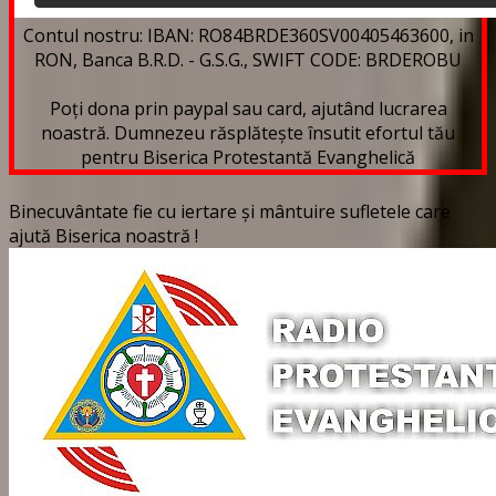
Contul nostru: IBAN: RO84BRDE360SV00405463600, in
RON, Banca B.R.D. - G.S.G., SWIFT CODE: BRDEROBU
Poți dona prin paypal sau card, ajutând lucrarea
noastră. Dumnezeu răsplătește însutit efortul tău
pentru Biserica Protestantă Evanghelică
Binecuvântate fie cu iertare și mântuire sufletele care
ajută Biserica noastră !