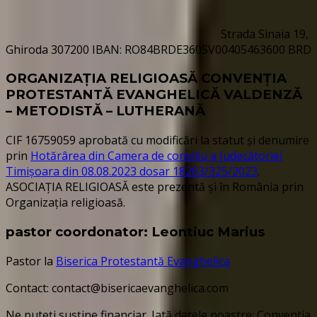
Strada Sinaia 19,
Ghiroda 307200 IBAN: RO84BRDE360SV00405463600 BRD
ORGANIZAȚIA RELIGIOASĂ CONVENŢIA
PROTESTANTĂ EVANGHELICĂ VALDENZĂ
– METODISTĂ – LUTHERANĂ
CIF 16759059 aprobată cu modificări la statut și denumire
prin
Hotărârea din Camera de consiliu a Judecătoriei
Timișoara din 08.08.2023 dosar 18263/325/2023
.
ASOCIAȚIA RELIGIOASĂ este prezentă și în România prin
Organizația religioasă.
pastor coordonator: Leontiuc Marius
Pastor la
Biserica Protestantă Evanghelica
Contact: contact@bisericaevanghelica.com
Ne puteți susține financiar. Iată datele noastre: Conventia