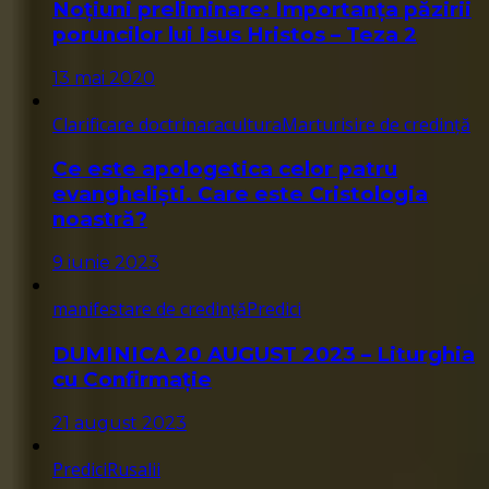
Noțiuni preliminare: Importanța păzirii
poruncilor lui Isus Hristos – Teza 2
13 mai 2020
Clarificare doctrinara
cultura
Marturisire de credință
Ce este apologetica celor patru
evangheliști. Care este Cristologia
noastră?
9 iunie 2023
manifestare de credință
Predici
DUMINICA 20 AUGUST 2023 – Liturghia
cu Confirmație
21 august 2023
Predici
Rusalii