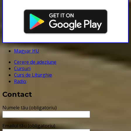
Magyar HU
Cerere de adeziune
Cursuri
Curs de Liturghie
Radio
Contact
Numele tău (obligatoriu)
Emailul tău (obligatoriu)