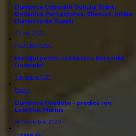
Duminica Coborârii Duhului Sfânt,
Dominica Pentecostes, Shavuot. Întâia
Duminică de Rusalii
30 mai 2020
Predici
BOTEZUL
Mesajul pentru celebrarea Botezului
Domnului
7 ianuarie 2021
Predici
Duminica Gaudete – predică rev.
Leontiuc Marius
14 decembrie 2020
Comunicate