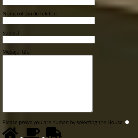
Numărul tău de telefon
Subiect
Mesajul tău
Please prove you are human by selecting the
House
.