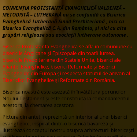
CONVENŢIA PROTESTANTĂ EVANGHELICĂ VALDENZĂ –
METODISTĂ – LUTHERANĂ nu se confundă cu Biserica
Evanghelică-Lutherană Sinod Prezbiteriană , nici cu
Biserica Evanghelică C.A. din România, și nici cu alte
grupări religioase sau asociații lutherane autonome .
Biserica Protestantă Evanghelică se află în comuniune cu
bisericile Anglicane și Episcopale din toată lumea,
bisericile Prezbiteriene din Statele Unite, biserici ale
Alianței Evanghelice, biserici Reformate și Biserici
Evanghelice din Europa și respectă statutul de amvon al
Bisericilor Evanghelice și Reformate din România.
Biserica noastră este așezată în învățătura poruncilor
Noului Testament și este constituită la comandamentul
acestora, la chemarea acestora.
Pictura din antet, reprezintă un interior al unei biserici
evanghelice, inspirat dintr-o biserică bavareză și
ilustrează conceptul nostru asupra arhitecturii bisericești
cu elemente gotice sau eclectice. Folosim fotografii ale