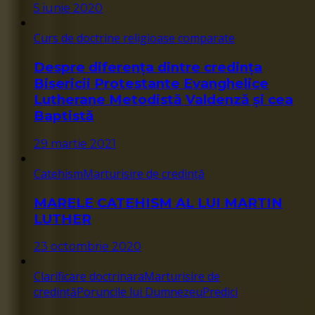
5 iunie 2020
Curs de doctrine religioase comparate
Despre diferența dintre credința
Bisericii Protestante Evanghelice
Lutherane Metodistă Valdenză și cea
Baptistă
29 martie 2021
Catehism
Marturisire de credință
MARELE CATEHISM AL LUI MARTIN
LUTHER
23 octombrie 2020
Clarificare doctrinara
Marturisire de
credință
Poruncile lui Dumnezeu
Predici