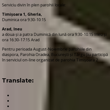
Serviciu divin în plen parohii locale:
Timișoara 1, Gherla,
Duminica ora 9:30-10:15
Arad, Ineu
a doua și a patra Duminică din lună ora 9:30-10:15 Ineu și
ora 16:30-17:15 Arad
Pentru perioada August-Noiembrie parohiile din
diaspora, Parohia Oradea, București și Târgu Jiu participă
în serviciul on-line organizat de parohia Timișoara 2
Translate: