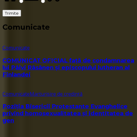
Comunicate
Comunicate
COMUNICAT OFICIAL față de condamnarea
lui Päivi Räsänen și episcopului lutheran al
Finlandei
Comunicate
Marturisire de credință
Poziția Bisericii Protestante Evanghelice
privind homosexualitatea și identitatea de
gen