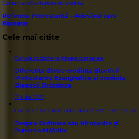
Comunicate
Marturisire de credință
Reforma Protestantă – Adevărul care
Rămâne
Cele mai citite
Curs de doctrine religioase comparate
Diferența dintre credința Bisericii
Protestante Evanghelice și credința
Bisericii Ortodoxe
21 iulie 2021
Clarificare doctrinara
Cursuri
manifestare de credință
Despre Ordinare sau Hirotonire și
Punerea Mâinilor