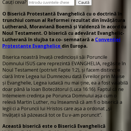
Cauți ceva?
O Biserică Protestantă Evanghelică cu o doctrină în
trunchiul comun al Reformei rezultat din învățătura
Lutherană, Moraviană Boemă și Valdenză în acord cu
Noul Testament. O biserică cu adevărat Evanghelic-
Lutherană în slujba ta co- semnatară a
Convenției
Protestante Evanghelice
din Europa.
Biserica noastră învață credincioșii săi Poruncile
Domnului ISUS care reprezintă EVANGHELIA, regăsite în
Noul Testament (potrivit Fapte 1:2), și facem distincție
clară între Legea lui Dumnezeu dată Evreilor prin Moise
și Evanghelie, Legea iudaică nu mai ține, ea a fost valabilă
doar până la Ioan Botezătorul (Luca 16:16). Faptul că ne
întemeiem credința pe Porunca Domnului așa cum o
relevă Martin Luther, nu înseamnă că am fi o biserică a
legii ci a Poruncii lui Hristos care așa a ordonat „și
învățații să păzească tot ce Eu v-am poruncit”.
Această biserică este o Biserică Evanghelică