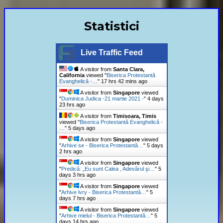
Statistici
Live Traffic Feed
A visitor from
Santa Clara,
California
viewed "
Biserica Protestantă
Evanghelică -…
"
17 hrs 42 mins ago
A visitor from
Singapore
viewed
"
Duminica Judica -21 martie 2021 -
"
4 days
23 hrs ago
A visitor from
Timisoara, Timis
viewed "
Biserica Protestantă Evanghelică -
…
"
5 days ago
A visitor from
Singapore
viewed
"
Arhive se - Biserica Protestantă…
"
5 days
2 hrs ago
A visitor from
Singapore
viewed
"
Predică: „Eu sunt Calea , Adevărul şi…
"
5
days 3 hrs ago
A visitor from
Singapore
viewed
"
Arhive lvry - Biserica Protestantă…
"
5
days 7 hrs ago
A visitor from
Singapore
viewed
"
Arhive mielul - Biserica Protestantă…
"
5
days 14 hrs ago