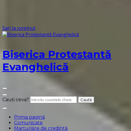
Sari la conținut
Biserica Protestantă
Evanghelică
Cauți ceva?
Prima pagină
Comunicate
Marturisire de credință