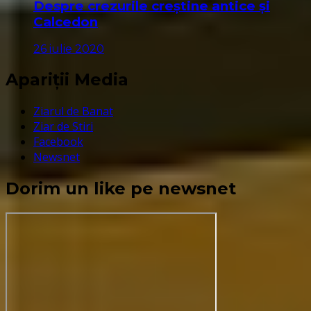
Despre crezurile creștine antice și
Calcedon
26 iulie 2020
Apariții Media
Ziarul de Banat
Ziar de Stiri
Facebook
Newsnet
Dorim un like pe newsnet