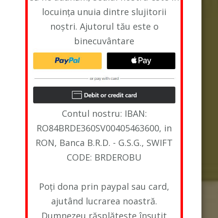
locuința unuia dintre slujitorii
noștri. Ajutorul tău este o
binecuvântare
Contul nostru: IBAN:
RO84BRDE360SV00405463600, in
RON, Banca B.R.D. - G.S.G., SWIFT
CODE: BRDEROBU
Poți dona prin paypal sau card,
ajutând lucrarea noastră.
Dumnezeu răsplătește însutit