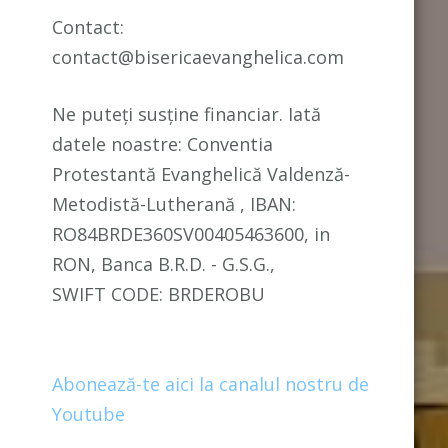
Contact:
contact@bisericaevanghelica.com
Ne puteți susține financiar. Iată
datele noastre: Conventia
Protestantă Evanghelică Valdenză-
Metodistă-Lutherană , IBAN:
RO84BRDE360SV00405463600, in
RON, Banca B.R.D. - G.S.G.,
SWIFT CODE: BRDEROBU
Abonează-te aici la canalul nostru de
Youtube