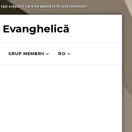
 toți creștinii care se adună în Hristos Domnul !
ă Evanghelică
GRUP MEMBRII
RO