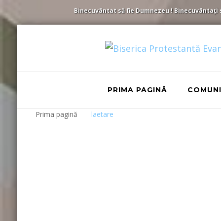
Binecuvântat să fie Dumnezeu ! Binecuvântați să 
PRIMA PAGINĂ
COMUN
Prima pagină
laetare