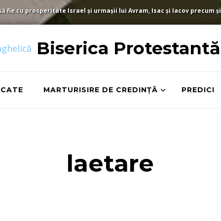
fie cu prosperitate Israel și urmașii lui Avram, Isac și Iacov precum și
Biserica Protestant
ICATE
MARTURISIRE DE CREDINȚĂ
PREDICI
laetare