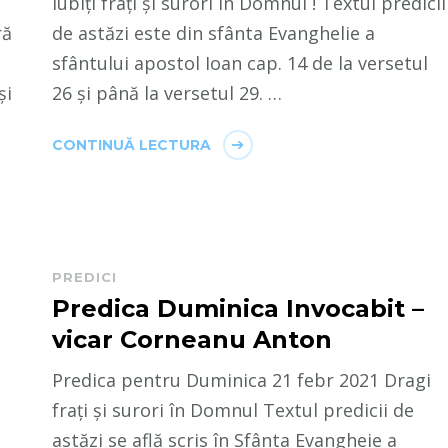
Iubiți frați și surori în Domnul ! Textul predicii
ră
de astăzi este din sfânta Evanghelie a
sfântului apostol Ioan cap. 14 de la versetul
și
26 și până la versetul 29. …
CONTINUĂ LECTURA
PREDICI
Predica Duminica Invocabit –
vicar Corneanu Anton
Predica pentru Duminica 21 febr 2021 Dragi
frați și surori în Domnul Textul predicii de
astăzi se află scris în Sfânta Evangheie a