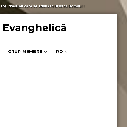
 toți creștinii care se adună în Hristos Domnul !
ă Evanghelică
GRUP MEMBRII
RO