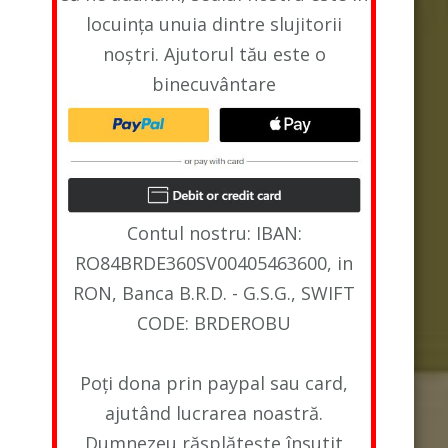
locuința unuia dintre slujitorii
noștri. Ajutorul tău este o
binecuvântare
Contul nostru: IBAN:
RO84BRDE360SV00405463600, in
RON, Banca B.R.D. - G.S.G., SWIFT
CODE: BRDEROBU
Poți dona prin paypal sau card,
ajutând lucrarea noastră.
Dumnezeu răsplătește însutit