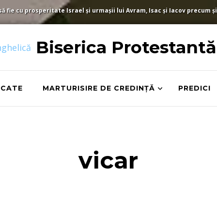
fie cu prosperitate Israel și urmașii lui Avram, Isac și Iacov precum și
Biserica Protestant
ICATE
MARTURISIRE DE CREDINȚĂ
PREDICI
vicar