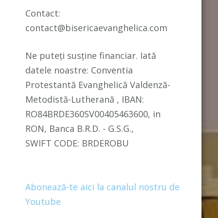
Contact:
contact@bisericaevanghelica.com
Ne puteți susține financiar. Iată
datele noastre: Conventia
Protestantă Evanghelică Valdenză-
Metodistă-Lutherană , IBAN:
RO84BRDE360SV00405463600, in
RON, Banca B.R.D. - G.S.G.,
SWIFT CODE: BRDEROBU
Abonează-te aici la canalul nostru de
Youtube