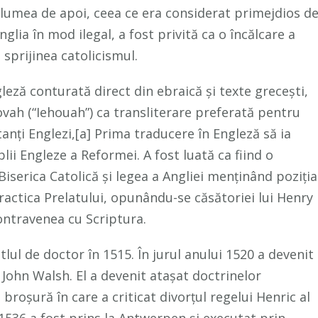
r lumea de apoi, ceea ce era considerat primejdios d
nglia în mod ilegal, a fost privită ca o încălcare a
 sprijinea catolicismul.
eză conturată direct din ebraică și texte grecești,
vah (“Iehouah”) ca transliterare preferată pentru
ți Englezi,[a] Prima traducere în Engleză să ia
blii Engleze a Reformei. A fost luată ca fiind o
serica Catolică și legea a Angliei menținând poziția
Practica Prelatului, opunându-se căsătoriei lui Henry
ontravenea cu Scriptura.
itlul de doctor în 1515. În jurul anului 1520 a devenit
r John Walsh. El a devenit atașat doctrinelor
broșură în care a criticat divorțul regelui Henric al
n 1536 a fost prins la Antwerpen și executat prin