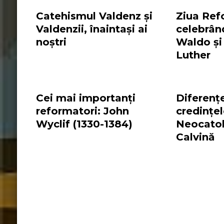
Catehismul Valdenz și
Ziua Ref
Valdenzii, înaintași ai
celebrând
noștri
Waldo și 
Luther
Cei mai importanți
Diferențe
reformatori: John
credințe
Wyclif (1330-1384)
Neocatol
Calvină
Biserica Lutherana
Biserica Luterana
pasto