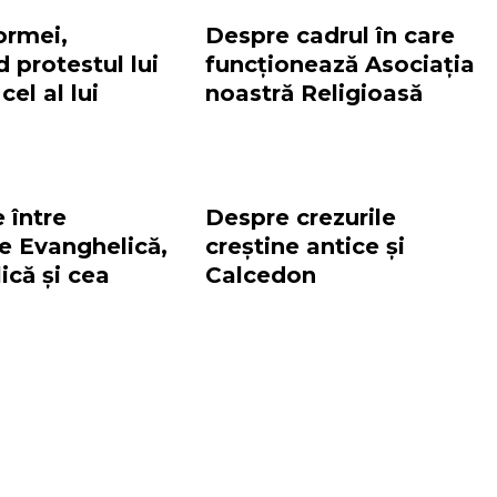
ormei,
Despre cadrul în care
 protestul lui
funcționează Asociația
cel al lui
noastră Religioasă
 între
Despre crezurile
le Evanghelică,
creștine antice și
ică și cea
Calcedon
r Leontiuc Marius