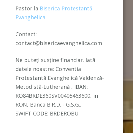
Pastor la
Biserica Protestantă
Evanghelica
Contact:
contact@bisericaevanghelica.com
Ne puteți susține financiar. Iată
datele noastre: Conventia
Protestantă Evanghelică Valdenză-
Metodistă-Lutherană , IBAN:
RO84BRDE360SV00405463600, in
RON, Banca B.R.D. - G.S.G.,
SWIFT CODE: BRDEROBU