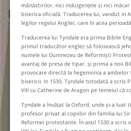
mănăstirilor, nici indulgențele și nici măca
biserica oficială. Traducerea lui, vandut in A
legilor regelui Angliei, care în acea perioadă
Traducerea lui Tyndale era prima Biblie Engl
primul traducător englez să folosească Jeho
numele lui Dumnezeu de Reformiști Protestan
avantaj de presa de tipar, și prima a noii Bi
provocare directă la hegemonia a ambelor Bi
bisericii. In 1530, Tyndale totodată a scris 
VIII cu Catherine de Aragon pe temeiul că c
Tyndale a învățat la Oxford, unde și-a luat t
profesor privat al copiilor din familia lui Si
Reformei protestante. În anul 1530 a scris o 
VIII-lea Tyndale a fugit pe continent, dar î