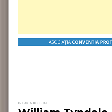
ASOCIAȚIA
CONVENŢIA PROT
pastor Leontiuc Marius
ISTORIA BISERICII