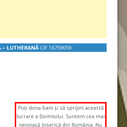
Ă – LUTHERANĂ
CIF 16759059
Poți dona bani și să sprijini această
lucrare a Domnului. Suntem cea mai
nevoiașă biserică din România. Nu