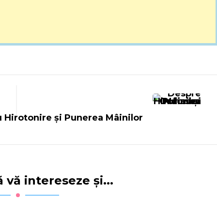
 Hirotonire și Punerea Mâinilor
 vă intereseze și...