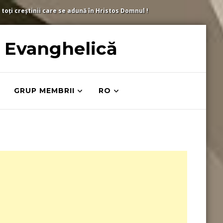
 toți creștinii care se adună în Hristos Domnul !
ă Evanghelică
GRUP MEMBRII
RO