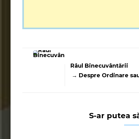
Navigare
în
Râul Binecuvântării
Despre Ordinare sau
articole
S-ar putea să