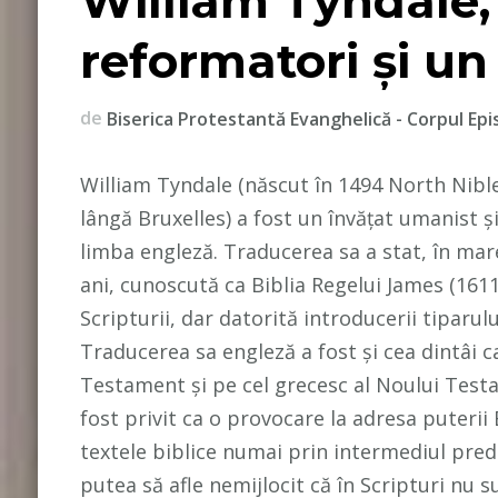
William Tyndale,
reformatori și un
de
Biserica Protestantă Evanghelică - Corpul Epi
William Tyndale (născut în 1494 North Nible
lângă Bruxelles) a fost un învățat umanist ș
limba engleză. Traducerea sa a stat, în mare
ani, cunoscută ca Biblia Regelui James (1611
Scripturii, dar datorită introducerii tiparu
Traducerea sa engleză a fost și cea dintâi ca
Testament și pe cel grecesc al Noului Testa
fost privit ca o provocare la adresa puterii 
textele biblice numai prin intermediul predic
putea să afle nemijlocit că în Scripturi nu s