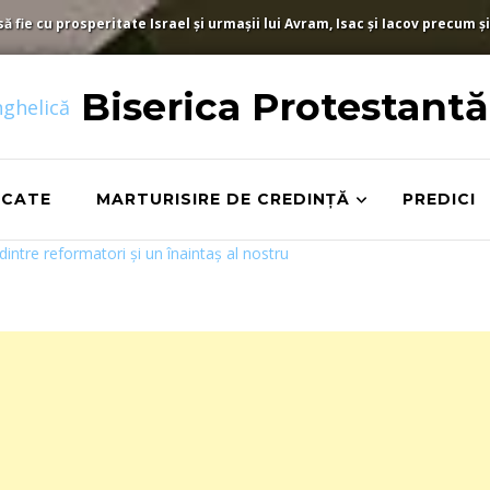
fie cu prosperitate Israel și urmașii lui Avram, Isac și Iacov precum și
Biserica Protestant
ICATE
MARTURISIRE DE CREDINȚĂ
PREDICI
dintre reformatori și un înaintaș al nostru