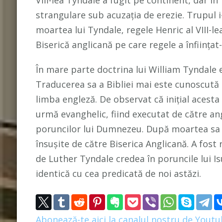
strangulare sub acuzația de erezie. Trupul i
moartea lui Tyndale, regele Henric al VIII-
Biserică anglicană pe care regele a înființat-
În mare parte doctrina lui William Tyndale e
Traducerea sa a Bibliei mai este cunoscută
limba engleză. De observat că inițial acesta 
urmă evanghelic, fiind executat de către an
poruncilor lui Dumnezeu. După moartea sa o 
însușite de către Biserica Anglicană. A fo
de Luther Tyndale credea în poruncile lui Is
identică cu cea predicată de noi astăzi.
Abonează-te aici la canalul nostru de Yout