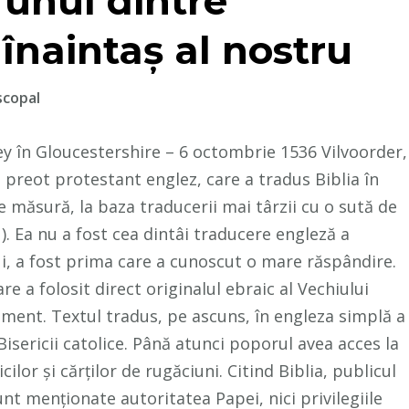
 unul dintre
 înaintaș al nostru
scopal
y în Gloucestershire – 6 octombrie 1536 Vilvoorder,
i preot protestant englez, care a tradus Biblia în
 măsură, la baza traducerii mai târzii cu o sută de
). Ea nu a fost cea dintâi traducere engleză a
lui, a fost prima care a cunoscut o mare răspândire.
re a folosit direct originalul ebraic al Vechiului
ment. Textul tradus, pe ascuns, în engleza simplă a
Bisericii catolice. Până atunci poporul avea acces la
ilor și cărților de rugăciuni. Citind Biblia, publicul
unt menționate autoritatea Papei, nici privilegiile