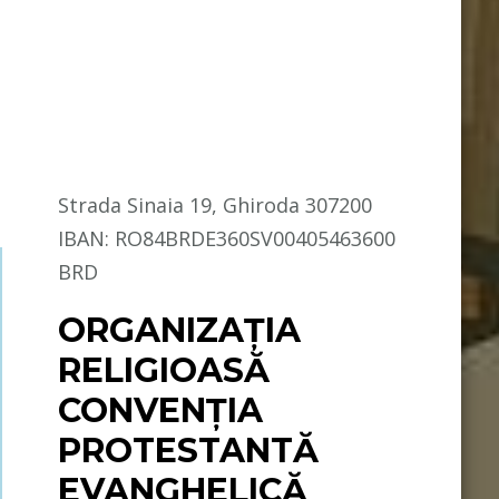
Strada Sinaia 19, Ghiroda 307200
IBAN: RO84BRDE360SV00405463600
BRD
ORGANIZAȚIA
RELIGIOASĂ
CONVENŢIA
PROTESTANTĂ
EVANGHELICĂ